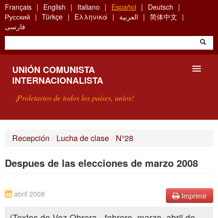
Skip
Français
English
Italiano
Español
Deutsch
to
Русский
Türkçe
Ελληνικά
العربية
简体中文
main
فارسی
content
UNIÓN COMUNISTA
INTERNACIONALISTA
¡Proletarios de todos los países, uníos!
PRESENTACIÓN
Recepción
/
Lucha de clase
/
N°28
¿QUÉ ES LA UCI?
Despues de las elecciones de marzo 2008
BÚSQUEDA
CONTACTARNOS
abril 2008
Imprimir
(Textos de Voz Obrera - febrero, marzo, abril de