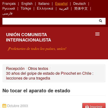
Skip
Français
English
Italiano
Español
Deutsch
to
Русский
Türkçe
Ελληνικά
العربية
简体中文
main
فارسی
content
UNIÓN COMUNISTA
INTERNACIONALISTA
¡Proletarios de todos los países, uníos!
PRESENTACIÓN
Recepción
/
Otros textos
/
30 años del golpe de estado de Pinochet en Chile :
¿QUÉ ES LA UCI?
lecciones de una tragedia
BÚSQUEDA
No tocar el aparato de estado
CONTACTARNOS
Octubre 2003
Imprimir