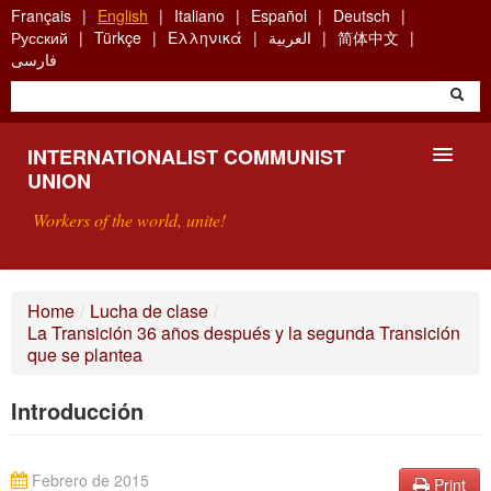
Skip
Français
English
Italiano
Español
Deutsch
to
Русский
Türkçe
Ελληνικά
العربية
简体中文
main
فارسی
content
INTERNATIONALIST COMMUNIST
UNION
Workers of the world, unite!
PRESENTATION
Home
/
Lucha de clase
/
La Transición 36 años después y la segunda Transición
ABOUT THE ICU
que se plantea
SEARCH
Introducción
CONTACT
Febrero de 2015
Print