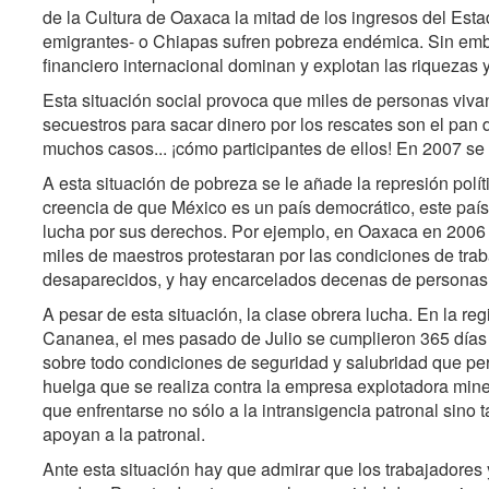
de la Cultura de Oaxaca la mitad de los ingresos del Est
emigrantes- o Chiapas sufren pobreza endémica. Sin embar
financiero internacional dominan y explotan las riquezas 
Esta situación social provoca que miles de personas vivan 
secuestros para sacar dinero por los rescates son el pan d
muchos casos... ¡cómo participantes de ellos! En 2007 s
A esta situación de pobreza se le añade la represión polít
creencia de que México es un país democrático, este país 
lucha por sus derechos. Por ejemplo, en Oaxaca en 200
miles de maestros protestaran por las condiciones de tra
desaparecidos, y hay encarcelados decenas de personas 
A pesar de esta situación, la clase obrera lucha. En la r
Cananea, el mes pasado de Julio se cumplieron 365 días 
sobre todo condiciones de seguridad y salubridad que perm
huelga que se realiza contra la empresa explotadora miner
que enfrentarse no sólo a la intransigencia patronal sino 
apoyan a la patronal.
Ante esta situación hay que admirar que los trabajadores