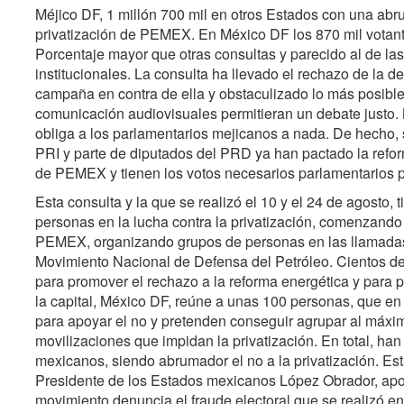
Méjico DF, 1 millón 700 mil en otros Estados con una abr
privatización de PEMEX. En México DF los 870 mil votante
Porcentaje mayor que otras consultas y parecido al de la
institucionales. La consulta ha llevado el rechazo de la 
campaña en contra de ella y obstaculizado lo más posible
comunicación audiovisuales permitieran un debate justo. 
obliga a los parlamentarios mejicanos a nada. De hecho, 
PRI y parte de diputados del PRD ya han pactado la refor
de PEMEX y tienen los votos necesarios parlamentarios p
Esta consulta y la que se realizó el 10 y el 24 de agosto
personas en la lucha contra la privatización, comenzando 
PEMEX, organizando grupos de personas en las llamadas b
Movimiento Nacional de Defensa del Petróleo. Cientos de
para promover el rechazo a la reforma energética y para p
la capital, México DF, reúne a unas 100 personas, que en c
para apoyar el no y pretenden conseguir agrupar al máxim
movilizaciones que impidan la privatización. En total, han
mexicanos, siendo abrumador el no a la privatización. Es
Presidente de los Estados mexicanos López Obrador, ap
movimiento denuncia el fraude electoral que se realizó en