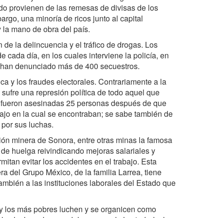
ado provienen de las remesas de divisas de los
go, una minoría de ricos junto al capital
y la mano de obra del país.
de la delincuencia y el tráfico de drogas. Los
e cada día, en los cuales interviene la policía, en
e han denunciado más de 400 secuestros.
ica y los fraudes electorales. Contrariamente a la
sufre una represión política de todo aquel que
6 fueron asesinadas 25 personas después de que
bajo en la cual se encontraban; se sabe también de
por sus luchas.
egión minera de Sonora, entre otras minas la famosa
de huelga reivindicando mejoras salariales y
itan evitar los accidentes en el trabajo. Esta
a del Grupo México, de la familia Larrea, tiene
también a las instituciones laborales del Estado que
 y los más pobres luchen y se organicen como