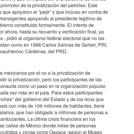
promotor de la privatización del petróleo. Este
es que apoyaron al
"peje"
y que incluso en contra de
ransigentes apoyando al presidente legitimo de
erno constituido formalmente. El intento de
 ahora, hasta su recuento y verificación final, ya
 pidió al organismo federal electoral que no las
uerdan como en 1988 Carlos Salinas de Gortari, PRI,
 Coauhtemoc Cárdenas, del PRD.
e mexicanos por el no a la privatización de
 la privatización, pero los participantes de las
consulta como un paso en la organización popular,
cada vez más en el país. Para estos participantes
nches" del gobierno del Estado y de los ricos que
aís con más de 109 millones de habitantes, tiene
alarios, que han obligado a millones de personas a
ambulantes. La última crisis financiera en los
as calles de México donde miles de personas
desnutridos y zonas como Oaxaca -según el Museo