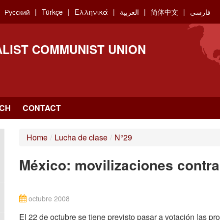
Русский
Türkçe
Ελληνικά
العربية
简体中文
فارسی
ALIST COMMUNIST UNION
CH
CONTACT
Home
/
Lucha de clase
/
N°29
México: movilizaciones contra
octubre 2008
El 22 de octubre se tiene previsto pasar a votación las p