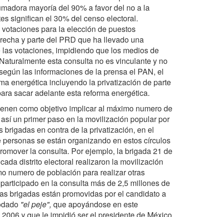
umadora mayoría del 90% a favor del no a la
s significan el 30% del censo electoral.
s votaciones para la elección de puestos
derecha y parte del PRD que ha llevado una
 las votaciones, impidiendo que los medios de
Naturalmente esta consulta no es vinculante y no
según las informaciones de la prensa el PAN, el
ma energética incluyendo la privatización de parte
ara sacar adelante esta reforma energética.
, tienen como objetivo implicar al máximo numero de
así un primer paso en la movilización popular por
rigadas en contra de la privatización, en el
 personas se están organizando en estos círculos
romover la consulta. Por ejemplo, la brigada 21 de
ada distrito electoral realizaron la movilización
o numero de población para realizar otras
 participado en la consulta más de 2,5 millones de
tas brigadas están promovidas por el candidato a
odado
"el peje",
que apoyándose en este
 2006 y que le impidió ser el presidente de México