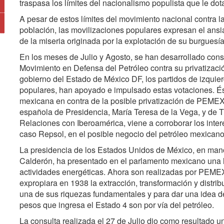
traspasa los límites del nacionalismo populista que le do
A pesar de estos límites del movimiento nacional contra la 
población, las movilizaciones populares expresan el ansi
de la miseria originada por la explotación de su burguesía
En los meses de Julio y Agosto, se han desarrollado cons
Movimiento en Defensa del Petróleo contra su privatizació
gobierno del Estado de México DF, los partidos de izqui
populares, han apoyado e impulsado estas votaciones. Ést
mexicana en contra de la posible privatización de PEMEX o
española de Presidencia, María Teresa de la Vega, y de T
Relaciones con Iberoamérica, viene a corroborar los inter
caso Repsol, en el posible negocio del petróleo mexicano
La presidencia de los Estados Unidos de México, en mano
Calderón, ha presentado en el parlamento mexicano una ley
actividades energéticas. Ahora son realizadas por PEME
expropiara en 1938 la extracción, transformación y distribu
una de sus riquezas fundamentales y para dar una idea d
pesos que ingresa el Estado 4 son por vía del petróleo.
La consulta realizada el 27 de Julio dio como resultado 