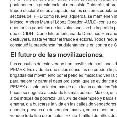
poniendo en la presidencia al derechista Calderón, ahora 
fraude electoral no es aceptado por los sectores popular
sectores del PRD como Nueva Izquierda, se mantienen int
México, Andrés Manuel López Obrador -AMLO- con su gobi
quemar las papeletas de las votaciones se ha impedido por
que el CIDH - Corte Interamericana de Derechos Humanos-,
destruyera, hasta verificar el fraude electoral. Todos rec
consiguió la presidencia fraudulentamente en contra de
El futuro de las movilizaciones.
Las consultas de este verano han movilizado a millones d
PEMEX. Es evidente que estas consultas no pueden impedir
brigadas del movimiento por el petróleo mexicano ven la 
para mejorar y parar el deterioro social que se evidencia 
PEMEX es solo un factor más de esta lucha contra los "pi
hacen su negocio a costa de los más pobres. México, un p
altos índices de pobreza, un 50% de desempleo y bajos s
emigrar, o a buscarse la vida en las calles de vendedores 
ochenta, provocó un desempleo masivo, como muestran l
venden todo tipo de artículos. Existe 1 millón de niños 