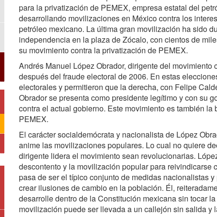
para la privatización de PEMEX, empresa estatal del pet
desarrollando movilizaciones en México contra los intere
petróleo mexicano. La última gran movilización ha sido du
independencia en la plaza de Zócalo, con cientos de mil
su movimiento contra la privatización de PEMEX.
Andrés Manuel López Obrador, dirigente del movimiento 
después del fraude electoral de 2006. En estas elecciones
electorales y permitieron que la derecha, con Felipe Cald
Obrador se presenta como presidente legítimo y con su go
contra el actual gobierno. Este movimiento es también la b
PEMEX.
El carácter socialdemócrata y nacionalista de López Obra
anime las movilizaciones populares. Lo cual no quiere dec
dirigente lidera el movimiento sean revolucionarias. Lóp
descontento y la movilización popular para reivindicarse
pasa de ser el típico conjunto de medidas nacionalistas y 
crear ilusiones de cambio en la población. Él, reiteradam
desarrolle dentro de la Constitución mexicana sin tocar la
movilización puede ser llevada a un callejón sin salida y