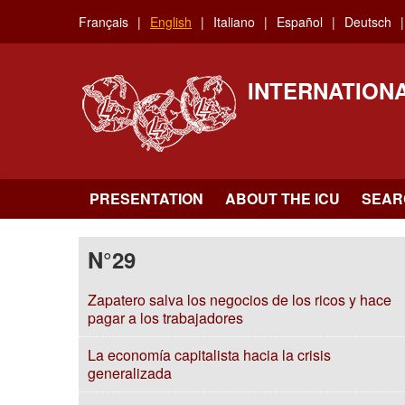
Skip
Français
English
Italiano
Español
Deutsch
to
main
content
INTERNATION
PRESENTATION
ABOUT THE ICU
SEAR
N°29
Zapatero salva los negocios de los ricos y hace
pagar a los trabajadores
La economía capitalista hacia la crisis
generalizada