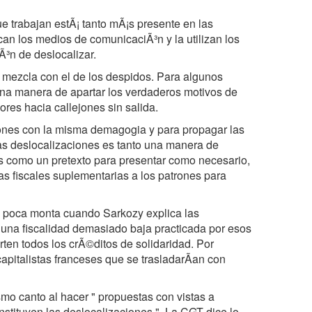
 trabajan estÃ¡ tanto mÃ¡s presente en las
an los medios de comunicaciÃ³n y la utilizan los
Ã³n de deslocalizar.
e mezcla con el de los despidos. Para algunos
, una manera de apartar los verdaderos motivos de
ores hacia callejones sin salida.
ciones con la misma demagogia y para propagar las
as deslocalizaciones es tanto una manera de
res como un pretexto para presentar como necesario,
as fiscales suplementarias a los patrones para
 poca monta cuando Sarkozy explica las
 una fiscalidad demasiado baja practicada por esos
rten todos los crÃ©ditos de solidaridad. Por
capitalistas franceses que se trasladarÃan con
smo canto al hacer " propuestas con vistas a
nstituyen las deslocalizaciones ". La CGT dice lo