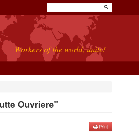
Workers of the world, unite!
utte Ouvriere"
Print