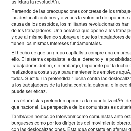
asfixiara la revoluciÃ³n.
Partiendo de las preocupaciones concretas de los trabajad
las deslocalizaciones y a veces la voluntad de oponerse
causa de los despidos, los militantes revolucionarios han
de los trabajadores. Una polÃtica que opone a los trabaja
y que al mismo tiempo subraya el que los trabajadores de
tienen los mismos intereses fundamentales.
El hecho de que un grupo capitalista compre una empresa
ello. El sistema capitalista le da el derecho y la posibilida
trabajadores deben, sin embargo, imponerle por la lucha 
realizados a costa suya para mantener los empleos aquÃ, 
todos. Sustituir la pretendida " lucha contra las deslocali
a los trabajadores de la lucha contra la patronal e impedir
puede ser eficaz.
Los reformistas pretenden oponer a la mundializaciÃ³n de
que nacional. La perspectiva de los comunistas es quitarle
TambiÃ©n hemos de intervenir como comunistas ante esta 
burgueses como por los dirigentes del movimiento obrero, 
con las deslocalizaciones. Esta idea consiste en afirmar