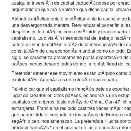
cualquier inversiÃ³n de capital traduciÃ©ndose por creac
argumento de que mÃ¡s valdrÃa que dicho capital creara 
Atribuir explÃcitamente o implÃcitamente lo esencial de 
una desvergonzada mentira. Reivindicar el poner fin a las
despidos es tan utÃ³pico como estÃºpido y reaccionario. 
capitalismo. La divisiÃ³n internacional del trabajo naciÃ³ 
naturales sino tambiÃ©n a raÃz de la introducciÃ³n del ca
constituciÃ³n de una economÃa mundial como un todo. En
siglo, se caracteriza precisamente por la exportaciÃ³n de c
paÃses menos desarrollados donde la rentabilidad del ca
Pretender detener ese movimiento es tan utÃ³pico como lo
explotaciÃ³n. AdemÃ¡s es una utopÃa reaccionaria.
Reivindicar que el capitalismo francÃ©s deje de exportar
lugar de crearlos en otros paÃses, es ademÃ¡s una estupi
capitales extranjeros, justo detrÃ¡s de China. Con 47 mil 
extranjeras, Francia ha recibido casi tres veces mÃ¡s " cap
que ha recibido el conjunto de los paÃses de Europa centra
segÃºn dicen, nos amenazan. La pretendida " lucha contra 
producir francÃ©s " en el arsenal de las propuestas refor