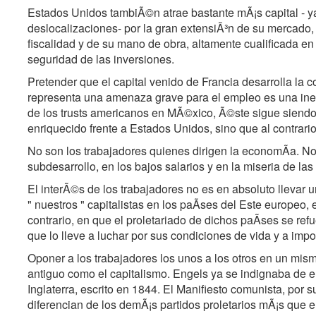
Estados Unidos tambiÃ©n atrae bastante mÃ¡s capital - ya
deslocalizaciones- por la gran extensiÃ³n de su mercado, d
fiscalidad y de su mano de obra, altamente cualificada en
seguridad de las inversiones.
Pretender que el capital venido de Francia desarrolla la 
representa una amenaza grave para el empleo es una in
de los trusts americanos en MÃ©xico, Ã©ste sigue siendo
enriquecido frente a Estados Unidos, sino que al contrari
No son los trabajadores quienes dirigen la economÃa. No
subdesarrollo, en los bajos salarios y en la miseria de l
El interÃ©s de los trabajadores no es en absoluto llevar 
" nuestros " capitalistas en los paÃses del Este europeo, 
contrario, en que el proletariado de dichos paÃses se ref
que lo lleve a luchar por sus condiciones de vida y a impo
Oponer a los trabajadores los unos a los otros en un mis
antiguo como el capitalismo. Engels ya se indignaba de el
Inglaterra, escrito en 1844. El Manifiesto comunista, por 
diferencian de los demÃ¡s partidos proletarios mÃ¡s que e