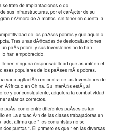
 se trate de implantaciones o de
e sus infraestructuras, por el carÃ¡cter de su
 gran nÃºmero de Ã¡mbitos- sin tener en cuenta la
competitividad de los paÃses pobres y que aquello
epcia. Tras unas dÃ©cadas de deslocalizaciones
 un paÃs pobre, y sus inversiones no lo han
o lo han empobrecido.
 tienen ninguna responsabilidad que asumir en el
as clases populares de los paÃses mÃ¡s pobres.
una vana agitaciÃ³n en contra de las inversiones de
en Ã?frica o en China. Su interÃ©s estÃ¡, al
uerce y por consiguiente, adquiera la combatividad
ner salarios correctos.
mo paÃs, como entre diferentes paÃses es tan
lo en La situaciÃ³n de las clases trabajadoras en
su lado, afirma que " los comunistas no se
n dos puntos ". El primero es que " en las diversas