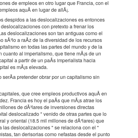
iones de empleos en otro lugar que Francia, con el
empleos aquÃ en lugar de allÃ¡.
los despidos a las deslocalizaciones es entonces
 deslocalizaciones con pretexto a frenar los
Las deslocalizaciones son tan antiguas como el
no sÃ³lo a raÃz de la diversidad de los recursos
pitalismo en todas las partes del mundo y de la
 cuanto al imperialismo, que tiene mÃ¡s de un
apital a partir de un paÃs imperialista hacia
pital es mÃ¡s elevada.
 serÃa pretender obrar por un capitalismo sin
 capitales, que cree empleos productivos aquÃ en
dez. Francia es hoy el paÃs que mÃ¡s atrae los
millones de dÃ³lares de inversiones directas
ital deslocalizado " venido de otras partes que lo
l y oriental (18.5 mil millones de dÃ³lares) que
las deslocalizaciones " se relaciona con el "
mistas, tan derisorias como nefastas desde el punto