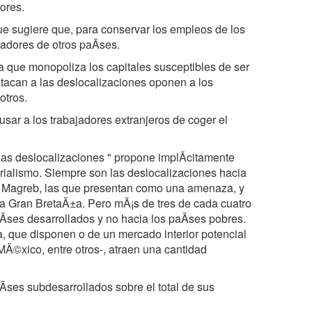
ores.
que sugiere que, para conservar los empleos de los
jadores de otros paÃses.
ta que monopoliza los capitales susceptibles de ser
atacan a las deslocalizaciones oponen a los
otros.
sar a los trabajadores extranjeros de coger el
 las deslocalizaciones " propone implÃcitamente
rialismo. Siempre son las deslocalizaciones hacia
a Magreb, las que presentan como una amenaza, y
a Gran BretaÃ±a. Pero mÃ¡s de tres de cada cuatro
aÃses desarrollados y no hacia los paÃses pobres.
, que disponen o de un mercado interior potencial
 MÃ©xico, entre otros-, atraen una cantidad
paÃses subdesarrollados sobre el total de sus