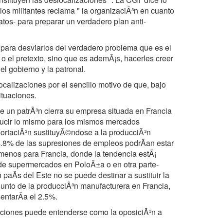
os militantes reclama " la organizaciÃ³n en cuanto
catos- para preparar un verdadero plan anti-
s para desviarlos del verdadero problema que es el
o el pretexto, sino que es ademÃ¡s, hacerles creer
l gobierno y la patronal.
ocalizaciones por el sencillo motivo de que, bajo
ituaciones.
ue un patrÃ³n cierra su empresa situada en Francia
oducir lo mismo para los mismos mercados
portaciÃ³n sustituyÃ©ndose a la producciÃ³n
 4.8% de las supresiones de empleos podrÃan estar
menos para Francia, donde la tendencia estÃ¡
o de supermercados en PoloÃ±a o en otra parte-
 paÃs del Este no se puede destinar a sustituir la
unto de la producciÃ³n manufacturera en Francia,
entarÃa el 2.5%.
zaciones puede entenderse como la oposiciÃ³n a