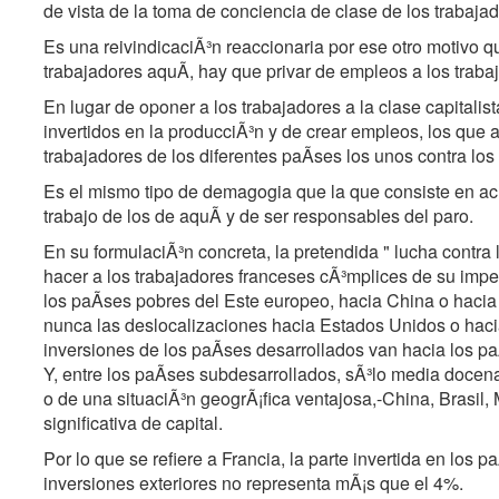
de vista de la toma de conciencia de clase de los trabajad
Es una reivindicaciÃ³n reaccionaria por ese otro motivo 
trabajadores aquÃ, hay que privar de empleos a los traba
En lugar de oponer a los trabajadores a la clase capitalis
invertidos en la producciÃ³n y de crear empleos, los que 
trabajadores de los diferentes paÃses los unos contra los 
Es el mismo tipo de demagogia que la que consiste en acu
trabajo de los de aquÃ y de ser responsables del paro.
En su formulaciÃ³n concreta, la pretendida " lucha contra
hacer a los trabajadores franceses cÃ³mplices de su impe
los paÃses pobres del Este europeo, hacia China o haci
nunca las deslocalizaciones hacia Estados Unidos o haci
inversiones de los paÃses desarrollados van hacia los p
Y, entre los paÃses subdesarrollados, sÃ³lo media docena
o de una situaciÃ³n geogrÃ¡fica ventajosa,-China, Brasil,
significativa de capital.
Por lo que se refiere a Francia, la parte invertida en los 
inversiones exteriores no representa mÃ¡s que el 4%.