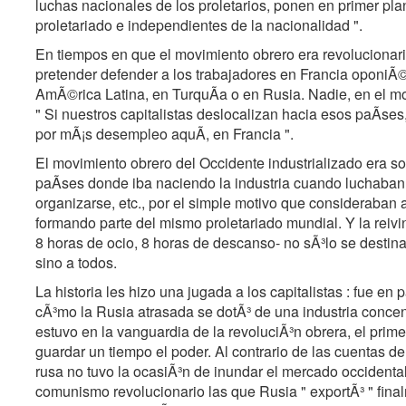
luchas nacionales de los proletarios, ponen en primer pl
proletariado e independientes de la nacionalidad ".
En tiempos en que el movimiento obrero era revolucionario
pretender defender a los trabajadores en Francia oponiÃ©
AmÃ©rica Latina, en TurquÃa o en Rusia. Nadie, en el mo
" Si nuestros capitalistas deslocalizan hacia esos paÃses,
por mÃ¡s desempleo aquÃ, en Francia ".
El movimiento obrero del Occidente industrializado era sol
paÃses donde iba naciendo la industria cuando luchaban 
organizarse, etc., por el simple motivo que consideraban
formando parte del mismo proletariado mundial. Y la reivind
8 horas de ocio, 8 horas de descanso- no sÃ³lo se destina
sino a todos.
La historia les hizo una jugada a los capitalistas : fue en 
cÃ³mo la Rusia atrasada se dotÃ³ de una industria conce
estuvo en la vanguardia de la revoluciÃ³n obrera, el prime
guardar un tiempo el poder. Al contrario de las cuentas de l
rusa no tuvo la ocasiÃ³n de inundar el mercado occidental
comunismo revolucionario las que Rusia " exportÃ³ " final