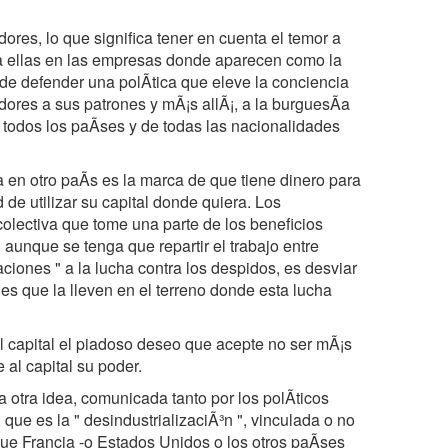
ores, lo que significa tener en cuenta el temor a
 a ellas en las empresas donde aparecen como la
 de defender una polÃtica que eleve la conciencia
dores a sus patrones y mÃ¡s allÃ¡, a la burguesÃa
 todos los paÃses y de todas las nacionalidades
 en otro paÃs es la marca de que tiene dinero para
d de utilizar su capital donde quiera. Los
colectiva que tome una parte de los beneficios
aunque se tenga que repartir el trabajo entre
zaciones " a la lucha contra los despidos, es desviar
les que la lleven en el terreno donde esta lucha
l capital el piadoso deseo que acepte no ser mÃ¡s
 al capital su poder.
otra idea, comunicada tanto por los polÃticos
que es la " desindustrializaciÃ³n ", vinculada o no
 que Francia -o Estados Unidos o los otros paÃses