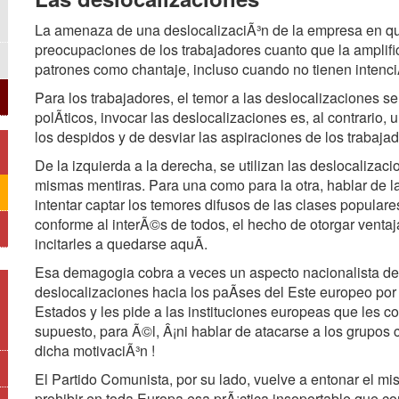
La amenaza de una deslocalizaciÃ³n de la empresa en que
preocupaciones de los trabajadores cuanto que la amplific
patrones como chantaje, incluso cuando no tienen intenci
Para los trabajadores, el temor a las deslocalizaciones s
polÃticos, invocar las deslocalizaciones es, al contrario
los despidos y de desviar las aspiraciones de los trabajad
De la izquierda a la derecha, se utilizan las deslocaliza
mismas mentiras. Para una como para la otra, hablar de l
intentar captar los temores difusos de las clases popula
conforme al interÃ©s de todos, el hecho de otorgar ventaj
incitarles a quedarse aquÃ.
Esa demagogia cobra a veces un aspecto nacionalista de
deslocalizaciones hacia los paÃses del Este europeo por
Estados y les pide a las instituciones europeas que les co
supuesto, para Ã©l, Â¡ni hablar de atacarse a los grupos 
dicha motivaciÃ³n !
El Partido Comunista, por su lado, vuelve a entonar el mi
prohibir en toda Europa esa prÃ¡ctica insoportable que co