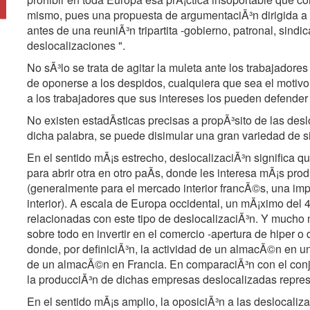
mismo, pues una propuesta de argumentaciÃ³n dirigida a l
antes de una reuniÃ³n tripartita -gobierno, patronal, sindi
deslocalizaciones ".
No sÃ³lo se trata de agitar la muleta ante los trabajadore
de oponerse a los despidos, cualquiera que sea el motivo 
a los trabajadores que sus intereses los pueden defender e
No existen estadÃsticas precisas a propÃ³sito de las desl
dicha palabra, se puede disimular una gran variedad de s
En el sentido mÃ¡s estrecho, deslocalizaciÃ³n significa q
para abrir otra en otro paÃs, donde les interesa mÃ¡s pr
(generalmente para el mercado interior francÃ©s, una im
interior). A escala de Europa occidental, un mÃ¡ximo del
relacionadas con este tipo de deslocalizaciÃ³n. Y mucho 
sobre todo en invertir en el comercio -apertura de hiper 
donde, por definiciÃ³n, la actividad de un almacÃ©n en un
de un almacÃ©n en Francia. En comparaciÃ³n con el conj
la producciÃ³n de dichas empresas deslocalizadas repres
En el sentido mÃ¡s amplio, la oposiciÃ³n a las deslocali