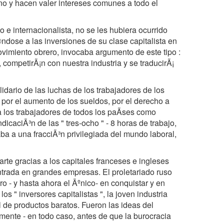
ano y hacen valer intereses comunes a todo el
 e internacionalista, no se les hubiera ocurrido
ndose a las inversiones de su clase capitalista en
vimiento obrero, invocaba argumento de este tipo :
 competirÃ¡n con nuestra industria y se traducirÃ¡
idario de las luchas de los trabajadores de los
por el aumento de los sueldos, por el derecho a
 a los trabajadores de todos los paÃses como
icaciÃ³n de las " tres-ocho " - 8 horas de trabajo,
ba a una fracciÃ³n privilegiada del mundo laboral,
parte gracias a los capitales franceses e ingleses
ntrada en grandes empresas. El proletariado ruso
ro - y hasta ahora el Ãºnico- en conquistar y en
os " inversores capitalistas ", la joven industria
 de productos baratos. Fueron las ideas del
mente - en todo caso, antes de que la burocracia