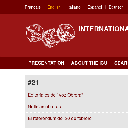
Skip
Français
English
Italiano
Español
Deutsch
to
main
content
INTERNATION
PRESENTATION
ABOUT THE ICU
SEAR
#21
Editoriales de "Voz Obrera"
Noticias obreras
El referendum del 20 de febrero