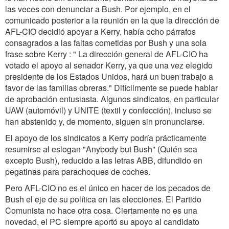
las veces con denunciar a Bush. Por ejemplo, en el
comunicado posterior a la reunión en la que la dirección de
AFL-CIO decidió apoyar a Kerry, había ocho párrafos
consagrados a las faltas cometidas por Bush y una sola
frase sobre Kerry : " La dirección general de AFL-CIO ha
votado el apoyo al senador Kerry, ya que una vez elegido
presidente de los Estados Unidos, hará un buen trabajo a
favor de las familias obreras." Difícilmente se puede hablar
de aprobación entusiasta. Algunos sindicatos, en particular
UAW (automóvil) y UNITE (textil y confección), incluso se
han abstenido y, de momento, siguen sin pronunciarse.
El apoyo de los sindicatos a Kerry podría prácticamente
resumirse al eslogan "Anybody but Bush" (Quién sea
excepto Bush), reducido a las letras ABB, difundido en
pegatinas para parachoques de coches.
Pero AFL-CIO no es el único en hacer de los pecados de
Bush el eje de su política en las elecciones. El Partido
Comunista no hace otra cosa. Ciertamente no es una
novedad, el PC siempre aportó su apoyo al candidato