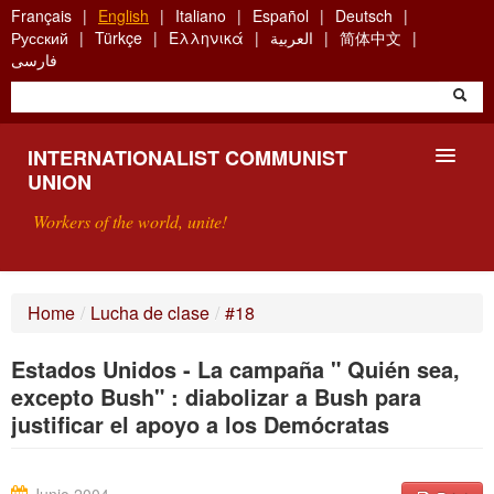
Skip
Français
English
Italiano
Español
Deutsch
to
Русский
Türkçe
Ελληνικά
العربية
简体中文
main
فارسی
content
INTERNATIONALIST COMMUNIST
UNION
Workers of the world, unite!
PRESENTATION
Home
/
Lucha de clase
/
#18
ABOUT THE ICU
Estados Unidos - La campaña " Quién sea,
SEARCH
excepto Bush" : diabolizar a Bush para
justificar el apoyo a los Demócratas
CONTACT