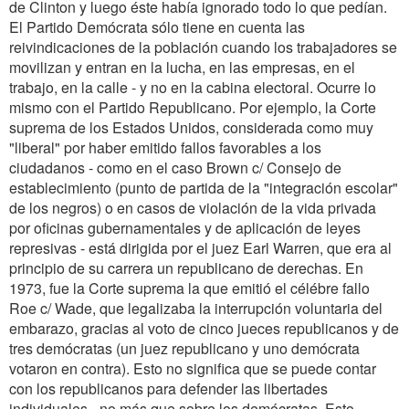
de Clinton y luego éste había ignorado todo lo que pedían.
El Partido Demócrata sólo tiene en cuenta las
reivindicaciones de la población cuando los trabajadores se
movilizan y entran en la lucha, en las empresas, en el
trabajo, en la calle - y no en la cabina electoral. Ocurre lo
mismo con el Partido Republicano. Por ejemplo, la Corte
suprema de los Estados Unidos, considerada como muy
"liberal" por haber emitido fallos favorables a los
ciudadanos - como en el caso Brown c/ Consejo de
establecimiento (punto de partida de la "integración escolar"
de los negros) o en casos de violación de la vida privada
por oficinas gubernamentales y de aplicación de leyes
represivas - está dirigida por el juez Earl Warren, que era al
principio de su carrera un republicano de derechas. En
1973, fue la Corte suprema la que emitió el célébre fallo
Roe c/ Wade, que legalizaba la interrupción voluntaria del
embarazo, gracias al voto de cinco jueces republicanos y de
tres demócratas (un juez republicano y uno demócrata
votaron en contra). Esto no significa que se puede contar
con los republicanos para defender las libertades
individuales - no más que sobre los demócratas. Esto