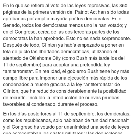
En lo que se refiere al voto de las leyes represivas, las 350
páginas de la primera versión del Patriot Act han sido todas
aprobadas por amplia mayoría por los demócratas. En el
Senado, todos los demócratas menos uno la han votado; y
en el Congreso, cerca de las dos terceras partes de los
demócratas la han aprobado. Esto no es nada sorprendente.
Después de todo, Clinton ya había empezado a poner en
tela de juicio las libertades democráticas, utilizando el
atentado de Oklahoma City (como Bush más tarde los del
11 de septiembre) para adoptar una pretendida ley
"antiterrorista". En realidad, el gobierno Bush tiene hoy más
campo libre para imponer una ejecución más rápida de los
condenados a muerte gracias a la ley "antiterrorista" de
Clinton, que ha reducido considerablemente la posibilidad
de recurrir - incluido la introducción de nuevas pruebas,
favorables al condenado, durante el proceso.
En los días posteriores al 11 de septiembre, los demócratas,
como los republicanos, solo hablaban de "unidad nacional"
y el Congreso ha votado por unanimidad una serie de leyes
que acrecentaban los gastos militares y las deducciones