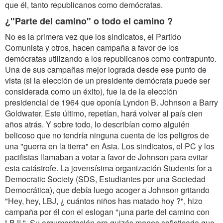
que él, tanto republicanos como demócratas.
¿"Parte del camino" o todo el camino ?
No es la primera vez que los sindicatos, el Partido
Comunista y otros, hacen campaña a favor de los
demócratas utilizando a los republicanos como contrapunto.
Una de sus campañas mejor lograda desde ese punto de
vista (si la elección de un presidente demócrata puede ser
considerada como un éxito), fue la de la elección
presidencial de 1964 que oponía Lyndon B. Johnson a Barry
Goldwater. Este último, repetían, hará volver al país cien
años atrás. Y sobre todo, lo describían como alguién
belicoso que no tendría ninguna cuenta de los peligros de
una "guerra en la tierra" en Asia. Los sindicatos, el PC y los
pacifistas llamaban a votar a favor de Johnson para evitar
esta catástrofe. La jovensísima organización Students for a
Democratic Society (SDS, Estudiantes por una Sociedad
Democrática), que debía luego acoger a Johnson gritando
"Hey, hey, LBJ, ¿ cuántos niños has matado hoy ?", hizo
campaña por él con el eslogan "¡una parte del camino con
LBJ! ". Su argumentación era quizás menos sofisticada que