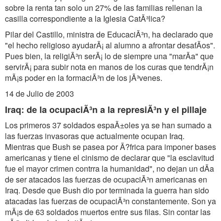
sobre la renta tan solo un 27% de las familias rellenan la
casilla correspondiente a la Iglesia CatÃ³lica?
Pilar del Castillo, ministra de EducaciÃ³n, ha declarado que
"el hecho religioso ayudarÃ¡ al alumno a afrontar desafÃos".
Pues bien, la religiÃ³n serÃ¡ lo de siempre una "marÃa" que
servirÃ¡ para subir nota en manos de los curas que tendrÃ¡n
mÃ¡s poder en la formaciÃ³n de los jÃ³venes.
14 de Julio de 2003
Iraq: de la ocupaciÃ³n a la represiÃ³n y el pillaje
Los primeros 37 soldados espaÃ±oles ya se han sumado a
las fuerzas invasoras que actualmente ocupan Iraq.
Mientras que Bush se pasea por Ã?frica para imponer bases
americanas y tiene el cinismo de declarar que "la esclavitud
fue el mayor crimen contrra la humanidad", no dejan un dÃa
de ser atacados las fuerzas de ocupaciÃ³n americanas en
Iraq. Desde que Bush dio por terminada la guerra han sido
atacadas las fuerzas de ocupaciÃ³n constantemente. Son ya
mÃ¡s de 63 soldados muertos entre sus filas. Sin contar las