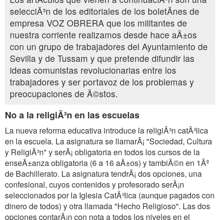
selecciÃ³n de los editoriales de los boletÃnes de
empresa VOZ OBRERA que los militantes de
nuestra corriente realizamos desde hace aÃ±os
con un grupo de trabajadores del Ayuntamiento de
Sevilla y de Tussam y que pretende difundir las
ideas comunistas revolucionarias entre los
trabajadores y ser portavoz de los problemas y
preocupaciones de Ã©stos.
No a la religiÃ³n en las escuelas
La nueva reforma educativa introduce la religiÃ³n catÃ³lica
en la escuela. La asignatura se llamarÃ¡ "Sociedad, Cultura
y ReligiÃ³n" y serÃ¡ obligatoria en todos los cursos de la
enseÃ±anza obligatoria (6 a 16 aÃ±os) y tambiÃ©n en 1Âº
de Bachillerato. La asignatura tendrÃ¡ dos opciones, una
confesional, cuyos contenidos y profesorado serÃ¡n
seleccionados por la Iglesia CatÃ³lica (aunque pagados con
dinero de todos) y otra llamada "Hecho Religioso". Las dos
opciones contarÃ¡n con nota a todos los niveles en el