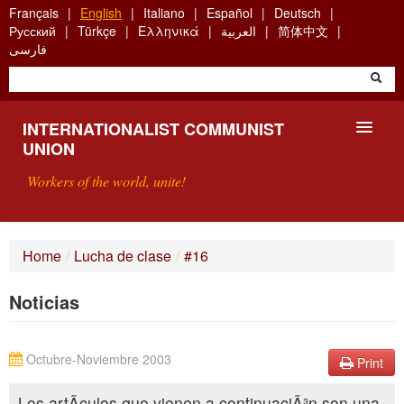
Skip
Français
English
Italiano
Español
Deutsch
to
Русский
Türkçe
Ελληνικά
العربية
简体中文
main
فارسی
content
INTERNATIONALIST COMMUNIST
UNION
Workers of the world, unite!
PRESENTATION
Home
/
Lucha de clase
/
#16
ABOUT THE ICU
Noticias
SEARCH
CONTACT
Octubre-Noviembre 2003
Print
Los artÃculos que vienen a continuaciÃ³n son una