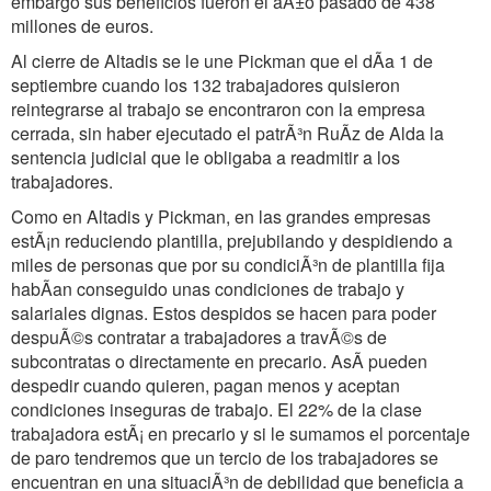
embargo sus beneficios fueron el aÃ±o pasado de 438
millones de euros.
Al cierre de Altadis se le une Pickman que el dÃa 1 de
septiembre cuando los 132 trabajadores quisieron
reintegrarse al trabajo se encontraron con la empresa
cerrada, sin haber ejecutado el patrÃ³n RuÃz de Alda la
sentencia judicial que le obligaba a readmitir a los
trabajadores.
Como en Altadis y Pickman, en las grandes empresas
estÃ¡n reduciendo plantilla, prejubilando y despidiendo a
miles de personas que por su condiciÃ³n de plantilla fija
habÃan conseguido unas condiciones de trabajo y
salariales dignas. Estos despidos se hacen para poder
despuÃ©s contratar a trabajadores a travÃ©s de
subcontratas o directamente en precario. AsÃ pueden
despedir cuando quieren, pagan menos y aceptan
condiciones inseguras de trabajo. El 22% de la clase
trabajadora estÃ¡ en precario y si le sumamos el porcentaje
de paro tendremos que un tercio de los trabajadores se
encuentran en una situaciÃ³n de debilidad que beneficia a