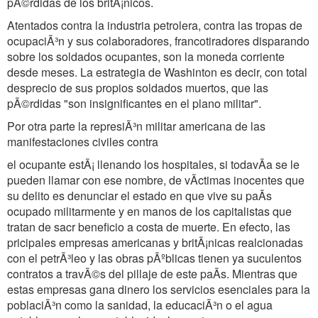
pÃ©rdidas de los britÃ¡nicos.
Atentados contra la industria petrolera, contra las tropas de
ocupaciÃ³n y sus colaboradores, francotiradores disparando
sobre los soldados ocupantes, son la moneda corriente
desde meses. La estrategia de Washinton es decir, con total
desprecio de sus propios soldados muertos, que las
pÃ©rdidas "son insignificantes en el plano militar".
Por otra parte la represiÃ³n militar americana de las
manifestaciones civiles contra
el ocupante estÃ¡ llenando los hospitales, si todavÃa se le
pueden llamar con ese nombre, de vÃctimas inocentes que
su delito es denunciar el estado en que vive su paÃs
ocupado militarmente y en manos de los capitalistas que
tratan de sacr beneficio a costa de muerte. En efecto, las
pricipales empresas americanas y britÃ¡nicas realcionadas
con el petrÃ³leo y las obras pÃºblicas tienen ya suculentos
contratos a travÃ©s del pillaje de este paÃs. Mientras que
estas empresas gana dinero los servicios esenciales para la
poblaciÃ³n como la sanidad, la educaciÃ³n o el agua