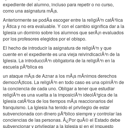
expediente del alumno, incluso para repetir o no curso,
como una asignatura mÃ¡s.
Anteriormente se podÃa escoger entre la religiÃ³n catÃ³lica
y Ãtica y no era evaluable. Y con el cambio significa dar a la
Iglesia un dominio sobre los alumnos que serÃ¡n evaluados
por los profesores elegidos por el obispo.
El hecho de introducir la asignatura de religiÃ³n y que
cuente en el expediente es una vieja reivindicaciÃ³n de la
Iglesia. La introducciÃ³n obligatoria de la religiÃ³n en la
escuela pÃºblica es
un ataque mÃ¡s de Aznar a los mÃ¡s mÃnimos derechos
democrÃ¡ticos. La religiÃ³n en todo caso es una opiniÃ³n de
la conciencia de cada uno. Obligar a tener que estudiar
religiÃ³n es una vuelta a la imposiciÃ³n ideolÃ³gica de la
Iglesia catÃ³lica de los tiempos mÃ¡s reaccionarios del
franquismo. La Iglesia ha tenido el privilegio de estar
subvencionada con dinero pÃºblico siempre y controlar las
conciencias de las personas. Â¿Por quÃ© el Estado debe
subvencionar y privilegiar a la Iglesia si en el impuesto