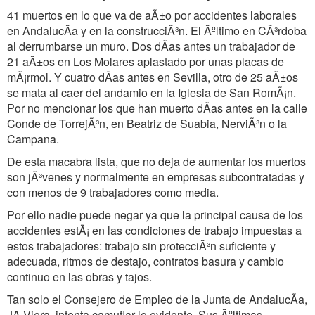
41 muertos en lo que va de aÃ±o por accidentes laborales
en AndalucÃa y en la construcciÃ³n. El Ãºltimo en CÃ³rdoba
al derrumbarse un muro. Dos dÃas antes un trabajador de
21 aÃ±os en Los Molares aplastado por unas placas de
mÃ¡rmol. Y cuatro dÃas antes en Sevilla, otro de 25 aÃ±os
se mata al caer del andamio en la Iglesia de San RomÃ¡n.
Por no mencionar los que han muerto dÃas antes en la calle
Conde de TorrejÃ³n, en Beatriz de Suabia, NerviÃ³n o la
Campana.
De esta macabra lista, que no deja de aumentar los muertos
son jÃ³venes y normalmente en empresas subcontratadas y
con menos de 9 trabajadores como media.
Por ello nadie puede negar ya que la principal causa de los
accidentes estÃ¡ en las condiciones de trabajo impuestas a
estos trabajadores: trabajo sin protecciÃ³n suficiente y
adecuada, ritmos de destajo, contratos basura y cambio
continuo en las obras y tajos.
Tan solo el Consejero de Empleo de la Junta de AndalucÃa,
JA Viera, intenta camuflar lo evidente. Sus Ãºltimas