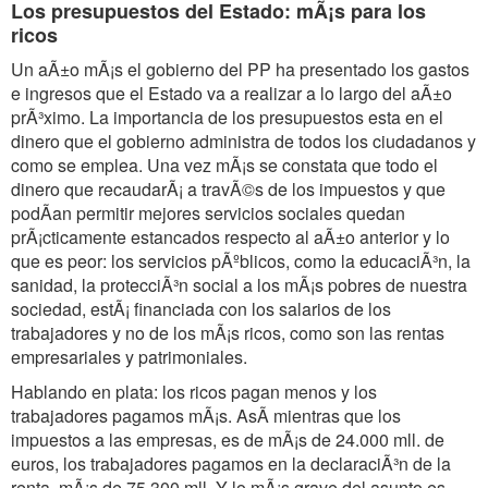
Los presupuestos del Estado: mÃ¡s para los
ricos
Un aÃ±o mÃ¡s el gobierno del PP ha presentado los gastos
e ingresos que el Estado va a realizar a lo largo del aÃ±o
prÃ³ximo. La importancia de los presupuestos esta en el
dinero que el gobierno administra de todos los ciudadanos y
como se emplea. Una vez mÃ¡s se constata que todo el
dinero que recaudarÃ¡ a travÃ©s de los impuestos y que
podÃan permitir mejores servicios sociales quedan
prÃ¡cticamente estancados respecto al aÃ±o anterior y lo
que es peor: los servicios pÃºblicos, como la educaciÃ³n, la
sanidad, la protecciÃ³n social a los mÃ¡s pobres de nuestra
sociedad, estÃ¡ financiada con los salarios de los
trabajadores y no de los mÃ¡s ricos, como son las rentas
empresariales y patrimoniales.
Hablando en plata: los ricos pagan menos y los
trabajadores pagamos mÃ¡s. AsÃ mientras que los
impuestos a las empresas, es de mÃ¡s de 24.000 mll. de
euros, los trabajadores pagamos en la declaraciÃ³n de la
renta, mÃ¡s de 75.300 mll. Y lo mÃ¡s grave del asunto es