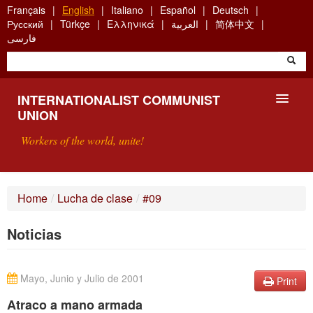
Skip
Français
English
Italiano
Español
Deutsch
to
Русский
Türkçe
Ελληνικά
العربية
简体中文
main
فارسی
content
INTERNATIONALIST COMMUNIST
UNION
Workers of the world, unite!
PRESENTATION
Home
/
Lucha de clase
/
#09
ABOUT THE ICU
Noticias
SEARCH
CONTACT
Mayo, Junio y Julio de 2001
Print
Atraco a mano armada