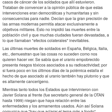
casos de cáncer de los soldados que allí estuvieron.
Trataban de convencer a la opinión pública de que estas
intervenciones eran democráticas y humanitarias y sin
consecuencias para nadie. Decían que la gran precisión de
las armas modernas permitía atacar exclusivamente a
objetivos militares. Esto no impidió las muertes entre la
población civil y que muchas ciudades fueran devastadas, a
lo que llamaban "efectos colaterales" inevitables.
Las últimas muertes de soldados en España, Bélgica, Italia,
etc., demuestran que las cosas no suceden como nos
quieren hacer ver. Se sabía que el uranio empobrecido
presenta riesgos tóxicos asociados a su radioactividad; por
si fuera poco en los últimos días de la polémica estalla el
hecho de que asociado al uranio también hay plutonio y que
es altamente cancerígeno.
Mientras tanto todos los Estados que intervinieron con
Javier Solana al frente (fue secretario general de la OTAN
hasta 1999) niegan que haya relación entre las
enfermedades y los armamentos usados. Aún así Solana
comunica que "hay que aclarar el tema más a fondo".