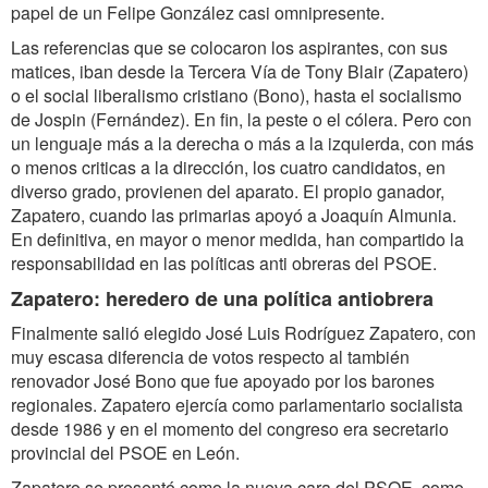
papel de un Felipe González casi omnipresente.
Las referencias que se colocaron los aspirantes, con sus
matices, iban desde la Tercera Vía de Tony Blair (Zapatero)
o el social liberalismo cristiano (Bono), hasta el socialismo
de Jospin (Fernández). En fin, la peste o el cólera. Pero con
un lenguaje más a la derecha o más a la izquierda, con más
o menos criticas a la dirección, los cuatro candidatos, en
diverso grado, provienen del aparato. El propio ganador,
Zapatero, cuando las primarias apoyó a Joaquín Almunia.
En definitiva, en mayor o menor medida, han compartido la
responsabilidad en las políticas anti obreras del PSOE.
Zapatero: heredero de una política antiobrera
Finalmente salió elegido José Luis Rodríguez Zapatero, con
muy escasa diferencia de votos respecto al también
renovador José Bono que fue apoyado por los barones
regionales. Zapatero ejercía como parlamentario socialista
desde 1986 y en el momento del congreso era secretario
provincial del PSOE en León.
Zapatero se presentó como la nueva cara del PSOE, como