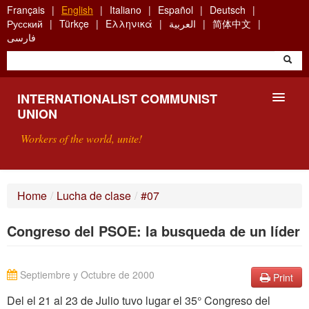
Skip
Français
English
Italiano
Español
Deutsch
to
Русский
Türkçe
Ελληνικά
العربية
简体中文
main
فارسی
content
INTERNATIONALIST COMMUNIST
UNION
Workers of the world, unite!
PRESENTATION
Home
/
Lucha de clase
/
#07
ABOUT THE ICU
Congreso del PSOE: la busqueda de un líder
SEARCH
CONTACT
Septiembre y Octubre de 2000
Print
Del el 21 al 23 de Julio tuvo lugar el 35° Congreso del