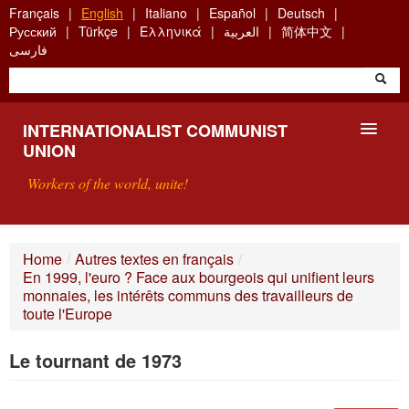
Skip
Français
English
Italiano
Español
Deutsch
to
Русский
Türkçe
Ελληνικά
العربية
简体中文
main
فارسی
content
INTERNATIONALIST COMMUNIST
UNION
Workers of the world, unite!
PRESENTATION
Home
/
Autres textes en français
/
En 1999, l'euro ? Face aux bourgeois qui unifient leurs
ABOUT THE ICU
monnaies, les intérêts communs des travailleurs de
toute l'Europe
SEARCH
Le tournant de 1973
CONTACT