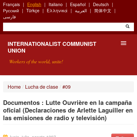
Skip
Français
English
Italiano
Español
Deutsch
to
Русский
Türkçe
Ελληνικά
العربية
简体中文
main
فارسی
content
INTERNATIONALIST COMMUNIST
UNION
Workers of the world, unite!
PRESENTATION
Home
/
Lucha de clase
/
#09
ABOUT THE ICU
Documentos : Lutte Ouvrière en la campaña
SEARCH
oficial (Declaraciones de Arlette Laguiller en
las emisiones de radio y televisión)
CONTACT