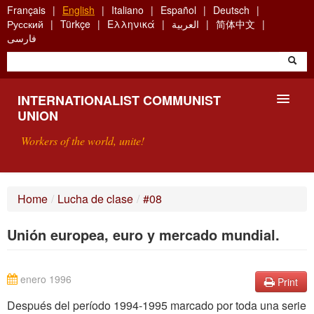
Skip
Français
English
Italiano
Español
Deutsch
to
Русский
Türkçe
Ελληνικά
العربية
简体中文
main
فارسی
content
INTERNATIONALIST COMMUNIST
UNION
Workers of the world, unite!
PRESENTATION
Home
/
Lucha de clase
/
#08
ABOUT THE ICU
Unión europea, euro y mercado mundial.
SEARCH
CONTACT
enero 1996
Print
Después del período 1994-1995 marcado por toda una serie