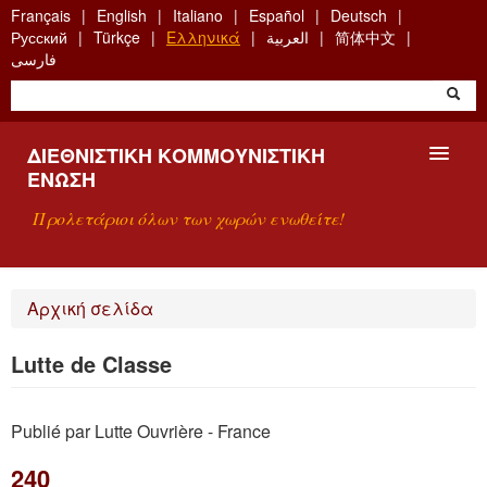
Skip
Français
English
Italiano
Español
Deutsch
to
Русский
Türkçe
Ελληνικά
العربية
简体中文
main
فارسی
content
ΔΙΕΘΝΙΣΤΙΚΉ ΚΟΜΜΟΥΝΙΣΤΙΚΉ
ΈΝΩΣΗ
Προλετάριοι όλων των χωρών ενωθείτε!
ΠΑΡΟΥΣΊΑΣΗ
Αρχική σελίδα
ΤΙ ΕΊΝΑΙ Η ΔKΕ;
Lutte de Classe
ΑΝΑΖΉΤΗΣΗ
Publié par Lutte Ouvrière - France
ΕΠΙΚΟΙΝΩΝΊΑ
240