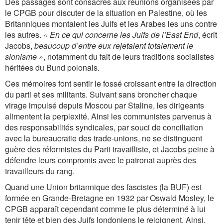
Des passages sont consacrés aux réunions organisées par
le CPGB pour discuter de la situation en Palestine, où les
Britanniques montaient les Juifs et les Arabes les uns contre
les autres.
« En ce qui concerne les Juifs de l’East End
, écrit
Jacobs,
beaucoup d’entre eux rejetaient totalement le
sionisme »
, notamment du fait de leurs traditions socialistes
héritées du Bund polonais.
Ces mémoires font sentir le fossé croissant entre la direction
du parti et ses militants. Suivant sans broncher chaque
virage impulsé depuis Moscou par Staline, les dirigeants
alimentent la perplexité. Ainsi les communistes parvenus à
des responsabilités syndicales, par souci de conciliation
avec la bureaucratie des trade-unions, ne se distinguent
guère des réformistes du Parti travailliste, et Jacobs peine à
défendre leurs compromis avec le patronat auprès des
travailleurs du rang.
Quand une Union britannique des fascistes (la BUF) est
formée en Grande-Bretagne en 1932 par Oswald Mosley, le
CPGB apparaît cependant comme le plus déterminé à lui
tenir tête et bien des Juifs londoniens le rejoignent. Ainsi,