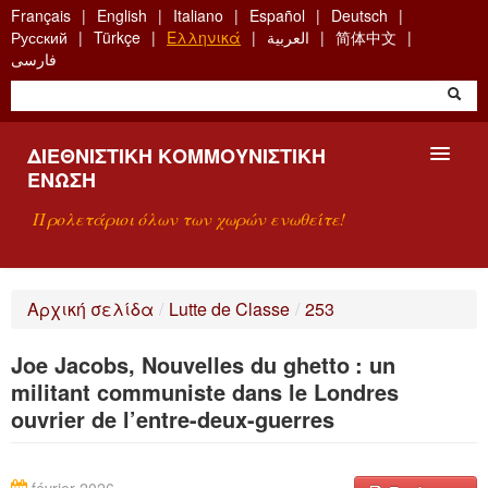
Skip
Français
English
Italiano
Español
Deutsch
to
Русский
Türkçe
Ελληνικά
العربية
简体中文
main
فارسی
content
ΔΙΕΘΝΙΣΤΙΚΉ ΚΟΜΜΟΥΝΙΣΤΙΚΉ
ΈΝΩΣΗ
Προλετάριοι όλων των χωρών ενωθείτε!
ΠΑΡΟΥΣΊΑΣΗ
Αρχική σελίδα
/
Lutte de Classe
/
253
ΤΙ ΕΊΝΑΙ Η ΔKΕ;
Joe Jacobs, Nouvelles du ghetto : un
ΑΝΑΖΉΤΗΣΗ
militant communiste dans le Londres
ouvrier de l’entre-deux-guerres
ΕΠΙΚΟΙΝΩΝΊΑ