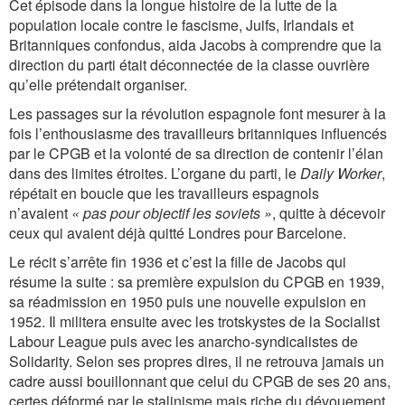
Cet épisode dans la longue histoire de la lutte de la
population locale contre le fascisme, Juifs, Irlandais et
Britanniques confondus, aida Jacobs à comprendre que la
direction du parti était déconnectée de la classe ouvrière
qu’elle prétendait organiser.
Les passages sur la révolution espagnole font mesurer à la
fois l’enthousiasme des travailleurs britanniques influencés
par le CPGB et la volonté de sa direction de contenir l’élan
dans des limites étroites. L’organe du parti, le
Daily Worker
,
répétait en boucle que les travailleurs espagnols
n’avaient
« pas pour objectif les soviets »
, quitte à décevoir
ceux qui avaient déjà quitté Londres pour Barcelone.
Le récit s’arrête fin 1936 et c’est la fille de Jacobs qui
résume la suite : sa première expulsion du CPGB en 1939,
sa réadmission en 1950 puis une nouvelle expulsion en
1952. Il militera ensuite avec les trotskystes de la Socialist
Labour League puis avec les anarcho-syndicalistes de
Solidarity. Selon ses propres dires, il ne retrouva jamais un
cadre aussi bouillonnant que celui du CPGB de ses 20 ans,
certes déformé par le stalinisme mais riche du dévouement