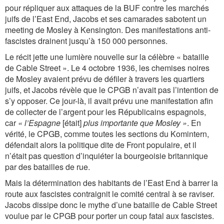
pour répliquer aux attaques de la BUF contre les marchés
juifs de l’East End, Jacobs et ses camarades sabotent un
meeting de Mosley à Kensington. Des manifestations anti-
fascistes drainent jusqu’à 150 000 personnes.
Le récit jette une lumière nouvelle sur la célèbre « bataille
de Cable Street ». Le 4 octobre 1936, les chemises noires
de Mosley avaient prévu de défiler à travers les quartiers
juifs, et Jacobs révèle que le CPGB n’avait pas l’intention de
s’y opposer. Ce jour-là, il avait prévu une manifestation afin
de collecter de l’argent pour les Républicains espagnols,
car
« l’Espagne
[était]
plus importante que Mosley »
. En
vérité, le CPGB, comme toutes les sections du Komintern,
défendait alors la politique dite de Front populaire, et il
n’était pas question d’inquiéter la bourgeoisie britannique
par des batailles de rue.
Mais la détermination des habitants de l’East End à barrer la
route aux fascistes contraignit le comité central à se raviser.
Jacobs dissipe donc le mythe d’une bataille de Cable Street
voulue par le CPGB pour porter un coup fatal aux fascistes.