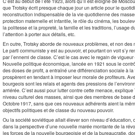
C’est au début de l’été 1923, alors qu’il est éloigné de Mosc
que Trotsky écrit presque chaque jour un article pour le quotidi
reconstruction indispensable de la vie quotidienne des masses.
protection maternelle et infantile, le rôle du cinéma, les boule
la politesse et la propreté, la famille et les traditions, l’usage 
l’attention à porter aux détails, etc.
En outre, Trotsky aborde de nouveaux problèmes, et non des m
Le parti communiste y est au pouvoir, et pourtant on voit s’y
par l’ennemi de classe. C’est le cas avec le regain de vigueu
Nouvelle politique économique, lancée en 1921 sous le contrôl
des doses de profit, a entraîné une différenciation sociale à l
prospèrent en tendant à imposer leur morale de profiteurs. Ave
bourgeois sont les relais et agents des pressions de l’enviro
arriérée. C’est aussi pour lutter contre cette menace, explique Tr
niveau culturel des masses, ainsi que des membres de base du 
Octobre 1917, sans que ces nouveaux adhérents aient la mêm
objectifs politiques et de classe du nouveau pouvoir.
Ou la société soviétique allait élever son niveau d’éducation, 
dans la perspective d’une nouvelle marée montante de la révolut
les forces de la nouvelle bourgeoisie et de la bureaucratie, don