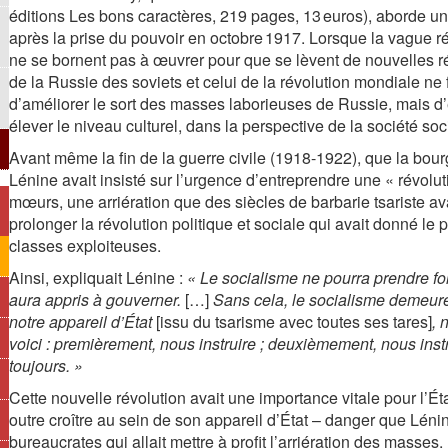
éditions Les bons caractères, 219 pages, 13 euros), aborde 
après la prise du pouvoir en octobre 1917. Lorsque la vague rév
ne se bornent pas à œuvrer pour que se lèvent de nouvelles ré
de la Russie des soviets et celui de la révolution mondiale ne
d’améliorer le sort des masses laborieuses de Russie, mais d’e
élever le niveau culturel, dans la perspective de la société soci
Avant même la fin de la guerre civile (1918-1922), que la bou
Lénine avait insisté sur l’urgence d’entreprendre une « révolut
mœurs, une arriération que des siècles de barbarie tsariste av
prolonger la révolution politique et sociale qui avait donné le
classes exploiteuses.
Ainsi, expliquait Lénine :
« Le socialisme ne pourra prendre fo
aura appris à gouverner.
[…]
Sans cela, le socialisme demeure
notre appareil d’État
[issu du tsarisme avec toutes ses tares]
, 
voici : premièrement, nous instruire ; deuxièmement, nous instr
toujours. »
Cette nouvelle révolution avait une importance vitale pour l’Éta
outre croître au sein de son appareil d’État – danger que Lénin
bureaucrates qui allait mettre à profit l’arriération des masse