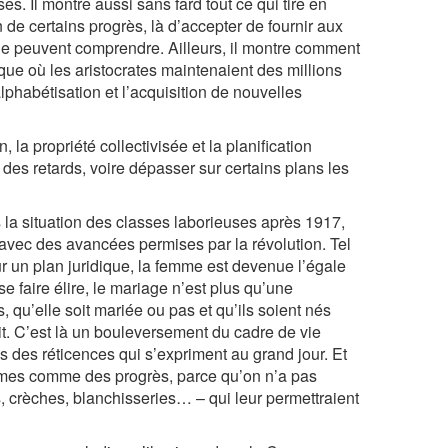
. Il montre aussi sans fard tout ce qui tire en
on de certains progrès, là d’accepter de fournir aux
 ne peuvent comprendre. Ailleurs, il montre comment
oque où les aristocrates maintenaient des millions
lphabétisation et l’acquisition de nouvelles
 la propriété collectivisée et la planification
des retards, voire dépasser sur certains plans les
 la situation des classes laborieuses après 1917,
 avec des avancées permises par la révolution. Tel
ur un plan juridique, la femme est devenue l’égale
se faire élire, le mariage n’est plus qu’une
s, qu’elle soit mariée ou pas et qu’ils soient nés
it. C’est là un bouleversement du cadre de vie
ns des réticences qui s’expriment au grand jour. Et
emmes comme des progrès, parce qu’on n’a pas
, crèches, blanchisseries… – qui leur permettraient