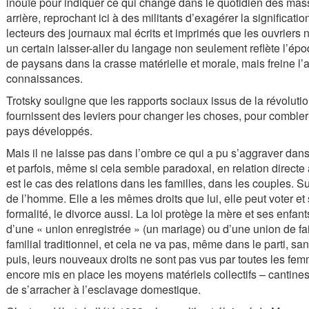
inouïe pour indiquer ce qui change dans le quotidien des masses
arrière, reprochant ici à des militants d’exagérer la significati
lecteurs des journaux mal écrits et imprimés que les ouvriers
un certain laisser-aller du langage non seulement reflète l’ép
de paysans dans la crasse matérielle et morale, mais freine l’a
connaissances.
Trotsky souligne que les rapports sociaux issus de la révolution,
fournissent des leviers pour changer les choses, pour combler 
pays développés.
Mais il ne laisse pas dans l’ombre ce qui a pu s’aggraver dans
et parfois, même si cela semble paradoxal, en relation directe
est le cas des relations dans les familles, dans les couples. S
de l’homme. Elle a les mêmes droits que lui, elle peut voter et 
formalité, le divorce aussi. La loi protège la mère et ses enfant
d’une « union enregistrée » (un mariage) ou d’une union de fa
familial traditionnel, et cela ne va pas, même dans le parti, sa
puis, leurs nouveaux droits ne sont pas vus par toutes les f
encore mis en place les moyens matériels collectifs – cantines
de s’arracher à l’esclavage domestique.