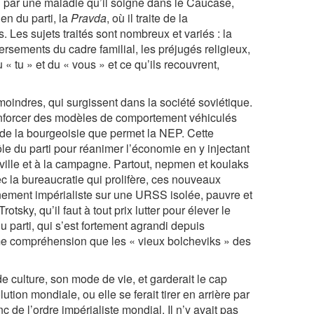
ou par une maladie qu’il soigne dans le Caucase,
en du parti, la
Pravda
, où il traite de la
 Les sujets traités sont nombreux et variés : la
versements du cadre familial, les préjugés religieux,
du « tu » et du « vous » et ce qu’ils recouvrent,
oindres, qui surgissent dans la société soviétique.
 renforcer des modèles de comportement véhiculés
r de la bourgeoisie que permet la NEP. Cette
e du parti pour réanimer l’économie en y injectant
a ville et à la campagne. Partout, nepmen et koulaks
c la bureaucratie qui prolifère, ces nouveaux
nnement impérialiste sur une URSS isolée, pauvre et
otsky, qu’il faut à tout prix lutter pour élever le
parti, qui s’est fortement agrandi depuis
e compréhension que les « vieux bolcheviks » des
de culture, son mode de vie, et garderait le cap
ion mondiale, ou elle se ferait tirer en arrière par
c de l’ordre impérialiste mondial. Il n’y avait pas