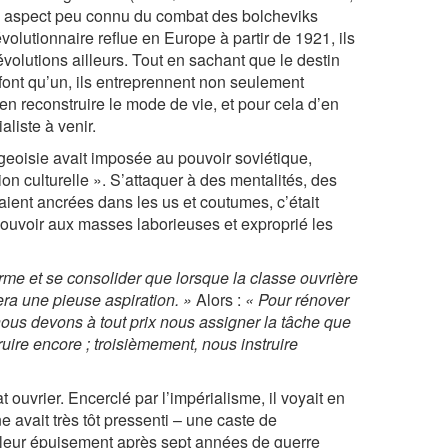
un aspect peu connu du combat des bolcheviks
olutionnaire reflue en Europe à partir de 1921, ils
volutions ailleurs. Tout en sachant que le destin
 font qu’un, ils entreprennent non seulement
n reconstruire le mode de vie, et pour cela d’en
aliste à venir.
rgeoisie avait imposée au pouvoir soviétique,
ion culturelle ». S’attaquer à des mentalités, des
aient ancrées dans les us et coutumes, c’était
 pouvoir aux masses laborieuses et exproprié les
rme et se consolider que lorsque la classe ouvrière
ra une pieuse aspiration. »
Alors :
« Pour rénover
nous devons à tout prix nous assigner la tâche que
uire encore ; troisièmement, nous instruire
t ouvrier. Encerclé par l’impérialisme, il voyait en
e avait très tôt pressenti – une caste de
s, leur épuisement après sept années de guerre