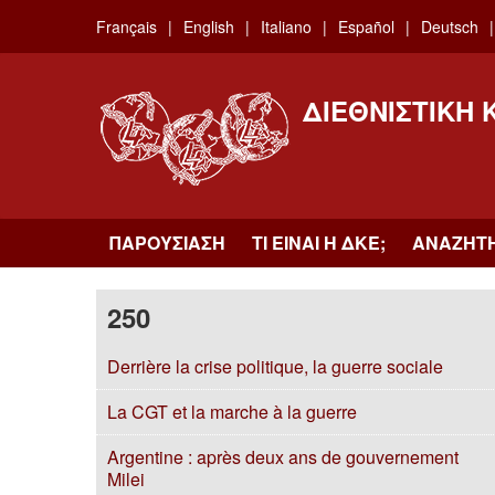
Skip
Français
English
Italiano
Español
Deutsch
to
main
content
ΔΙΕΘΝΙΣΤΙΚΉ
ΠΑΡΟΥΣΊΑΣΗ
ΤΙ ΕΊΝΑΙ Η ΔKΕ;
ΑΝΑΖΉΤ
250
Derrière la crise politique, la guerre sociale
La CGT et la marche à la guerre
Argentine : après deux ans de gouvernement
Milei