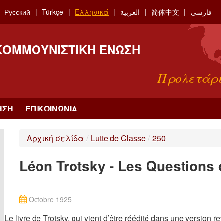
Русский
Türkçe
Ελληνικά
العربية
简体中文
فارسی
 ΚΟΜΜΟΥΝΙΣΤΙΚΉ ΈΝΩΣΗ
Προλετάρι
ΗΣΗ
ΕΠΙΚΟΙΝΩΝΊΑ
Αρχική σελίδα
/
Lutte de Classe
/
250
Léon Trotsky - Les Questions
Octobre 1925
Le livre de Trotsky, qui vient d’être réédité dans une version 