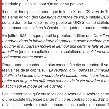
mondiale puis civile, pour s’installer au pouvoir.
Il ne faut donc pas s’étonner que le tome 21 des
Œuvres
de Tro
troisième édition des
Questions du mode de vie
, s’intitule
L’Ép
sera le dernier tome de Trotsky publié en URSS, car le stalinis
de communistes fidèles à Octobre, et liquider le parti de Lénin
En juillet 1923, lorsque paraît la première édition des
Question
manquait dans la bibliothèque du parti une petite brochure qui,
l’ouvrier et au paysan moyen le lien qui unit certains faits e
transition
[entre le capitalisme et le socialisme]
et qui, tout en 
l’éducation communiste »
.
Pour donner le contenu le plus concret à cette entreprise, il v
les usines de la capitale.
« La réunion,
dit-il,
dépassa immédiate
relatifs à la famille et au mode de vie passionnèrent tous les 
partie mis au jour les différents aspects de la vie ouvrière à 
d’action sur le mode de vie ouvrier. »
Les interventions qu’y ont faites ces ouvriers et ouvrières com
d’une société traversée par de multiples contradictions, d’un pa
et la classe ouvrière croulent encore sous le poids du passé. 