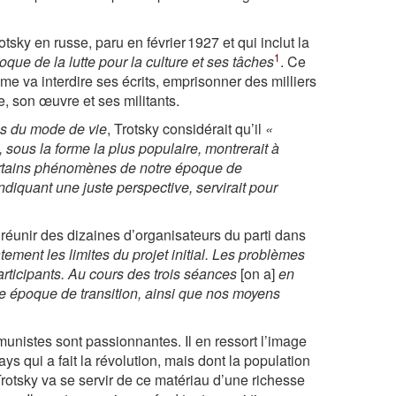
tsky en russe, paru en février 1927 et qui inclut la
1
oque de la lutte pour la culture et ses tâches
. Ce
me va interdire ses écrits, emprisonner des milliers
e, son œuvre et ses militants.
s du mode de vie
, Trotsky considérait qu’il
«
 sous la forme la plus populaire, montrerait à
t certains phénomènes de notre époque de
indiquant une juste perspective, servirait pour
a réunir des dizaines d’organisateurs du parti dans
ment les limites du projet initial. Les problèmes
participants. Au cours des trois séances
[on a]
en
une époque de transition, ainsi que nos moyens
munistes sont passionnantes. Il en ressort l’image
ys qui a fait la révolution, mais dont la population
Trotsky va se servir de ce matériau d’une richesse