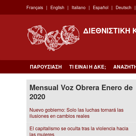
Skip
Français
English
Italiano
Español
Deutsch
to
main
content
ΔΙΕΘΝΙΣΤΙΚΉ
ΠΑΡΟΥΣΊΑΣΗ
ΤΙ ΕΊΝΑΙ Η ΔKΕ;
ΑΝΑΖΉΤ
Mensual Voz Obrera Enero de
2020
Nuevo gobierno: Solo las luchas tornará las
ilusiones en cambios reales
El capitalismo se oculta tras la violencia hacia
las mujeres