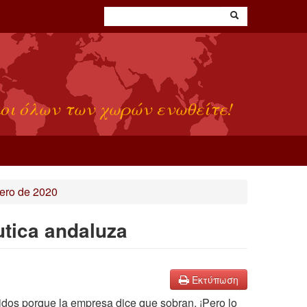
οι όλων των χωρών ενωθείτε!
ero de 2020
utica andaluza
Εκτύπωση
os porque la empresa dice que sobran. ¡Pero lo