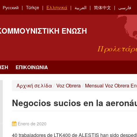
Русский
Türkçe
Ελληνικά
العربية
简体中文
فارسی
 ΚΟΜΜΟΥΝΙΣΤΙΚΉ ΈΝΩΣΗ
Προλετάρι
ΗΣΗ
ΕΠΙΚΟΙΝΩΝΊΑ
Αρχική σελίδα
/
Voz Obrera
/
Mensual Voz Obrera En
Negocios sucios en la aeroná
Enero de 2020
40 trabajadores de LTK400 de ALESTIS han sido despedid