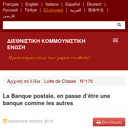
Skip
Français
English
Italiano
Español
Deutsch
to
Русский
Türkçe
Ελληνικά
العربية
简体中文
main
فارسی
content
ΔΙΕΘΝΙΣΤΙΚΉ ΚΟΜΜΟΥΝΙΣΤΙΚΉ
ΈΝΩΣΗ
Προλετάριοι όλων των χωρών ενωθείτε!
ΠΑΡΟΥΣΊΑΣΗ
Αρχική σελίδα
/
Lutte de Classe
/
N°170
ΤΙ ΕΊΝΑΙ Η ΔKΕ;
La Banque postale, en passe d’être une
ΑΝΑΖΉΤΗΣΗ
banque comme les autres
ΕΠΙΚΟΙΝΩΝΊΑ
septembre-octobre 2015
Εκτύπωση