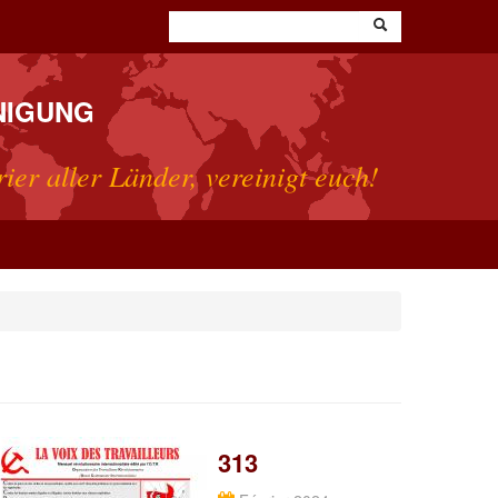
NIGUNG
rier aller Länder, vereinigt euch!
313