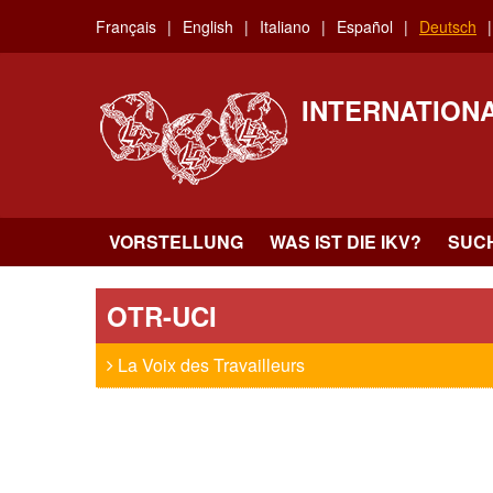
Skip
Français
English
Italiano
Español
Deutsch
to
main
content
INTERNATION
VORSTELLUNG
WAS IST DIE IKV?
SUC
OTR-UCI
La Voix des Travailleurs