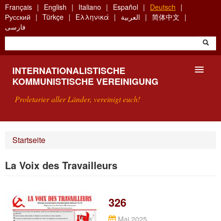
Skip
Français
English
Italiano
Español
Deutsch
to
Русский
Türkçe
Ελληνικά
العربية
简体中文
main
فارسی
content
INTERNATIONALISTISCHE
KOMMUNISTISCHE VEREINIGUNG
Proletarier aller Länder, vereinigt euch!
VORSTELLUNG
Startseite
WAS IST DIE IKV?
La Voix des Travailleurs
SUCHE
KONTAKT
326
Mai 2025