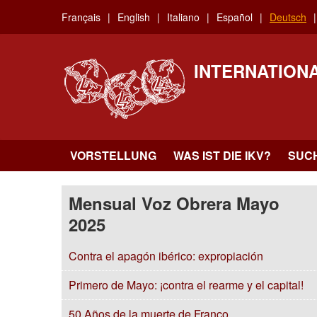
Skip
Français
English
Italiano
Español
Deutsch
to
main
content
INTERNATION
VORSTELLUNG
WAS IST DIE IKV?
SUC
Mensual Voz Obrera Mayo
2025
Contra el apagón ibérico: expropiación
Primero de Mayo: ¡contra el rearme y el capital!
50 Años de la muerte de Franco