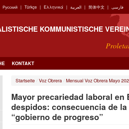
Русский
Türkçe
Ελληνικά
العربية
简体中文
فارسی
ALISTISCHE KOMMUNISTISCHE VEREI
Proleta
HE
KONTAKT
Startseite
/
Voz Obrera
/
Mensual Voz Obrera Mayo 20
Mayor precariedad laboral en
despidos: consecuencia de la 
“gobierno de progreso”