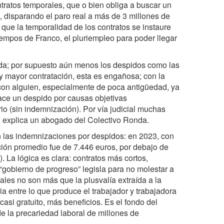
ntratos temporales, que o bien obliga a buscar un
, disparando el paro real a más de 3 millones de
a que la temporalidad de los contratos se instaure
empos de Franco, el pluriempleo para poder llegar
da; por supuesto aún menos los despidos como las
y mayor contratación, esta es engañosa; con la
con alguien, especialmente de poca antigüedad, ya
 hace un despido por causas objetivas
io (sin indemnización). Por vía judicial muchas
, explica un abogado del Colectivo Ronda.
en las indemnizaciones por despidos: en 2023, con
ión promedio fue de 7.446 euros, por debajo de
 La lógica es clara: contratos más cortos,
“gobierno de progreso” legisla para no molestar a
ales no son más que la plusvalía extraída a la
ia entre lo que produce el trabajador y trabajadora
casi gratuito, más beneficios. Es el fondo del
e la precariedad laboral de millones de