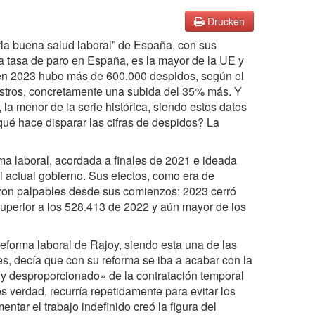
Drucken
a buena salud laboral” de España, con sus
a tasa de paro en España, es la mayor de la UE y
 en 2023 hubo más de 600.000 despidos, según el
gistros, concretamente una subida del 35% más. Y
a menor de la serie histórica, siendo estos datos
qué hace disparar las cifras de despidos? La
a laboral, acordada a finales de 2021 e ideada
l actual gobierno. Sus efectos, como era de
eron palpables desde sus comienzos: 2023 cerró
uperior a los 528.413 de 2022 y aún mayor de los
eforma laboral de Rajoy, siendo esta una de las
es, decía que con su reforma se iba a acabar con la
do y desproporcionado» de la contratación temporal
 es verdad, recurría repetidamente para evitar los
ntar el trabajo indefinido creó la figura del