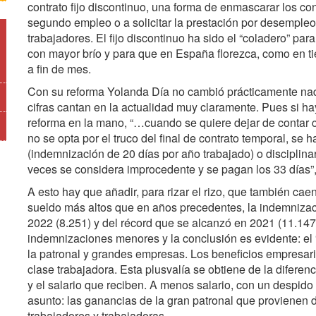
contrato fijo discontinuo, una forma de enmascarar los co
segundo empleo o a solicitar la prestación por desempleo
trabajadores. El fijo discontinuo ha sido el “coladero” par
con mayor brío y para que en España florezca, como en ti
a fin de mes.
Con su reforma Yolanda Día no cambió prácticamente na
cifras cantan en la actualidad muy claramente. Pues si ha
reforma en la mano, “…cuando se quiere dejar de contar 
no se opta por el truco del final de contrato temporal, se
(indemnización de 20 días por año trabajado) o disciplinar
veces se considera improcedente y se pagan los 33 días”
A esto hay que añadir, para rizar el rizo, que también ca
sueldo más altos que en años precedentes, la indemnizac
2022 (8.251) y del récord que se alcanzó en 2021 (11.147).
indemnizaciones menores y la conclusión es evidente: el 
la patronal y grandes empresas. Los beneficios empresari
clase trabajadora. Esta plusvalía se obtiene de la diferenc
y el salario que reciben. A menos salario, con un despido 
asunto: las ganancias de la gran patronal que provienen d
trabajadores y trabajadoras.