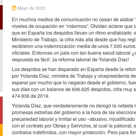
Mayo de 2025
En muchos medios de comunicación no cesan de alabar “l
niveles de ocupación en “máximos”. Olvidan aclarar que l
que en España los despidos llevan un ritmo endiablado:
Ministerio de Trabajo, la cifra más alta desde que hay re
recibieron una indemnización media de unos 7.500 euros, l
oficiales. Entonces un país con tan buena salud laboral ¿
respuesta es fácil: ¡la reforma laboral de Yolanda Díaz!
Los despidos se han disparado en España desde la reform
por Yolanda Díaz, ministra de Trabajo y vicepresidenta de
esperar por mucho que lo negaran desde el gobierno, fu
sus días con un balance de 606.625 despidos, cifra muy s
474.936 de 2019.
Yolanda Díaz, que verdaderamente no derogó la nefasta r
promesas estrellas del gobierno a la hora de las eleccion
precariedad laboral y limitar el uso «abusivo, injustifica
con el contrato por Obras y Servicios, al cual la patronal,
contratos indefinidos, con mayor protección. Pero para fome