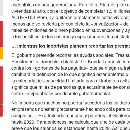
asequibles en una generación». Para ello, Starmer pide 
viviendas al año, con el objetivo de completar 1,5 millones
ACUERDO. Pero, ¿alquilarán directamente estas vivienda
menos que se revierta por completo la «privatización» de l
miles de millones de dinero público en subvenciones y ay
a los bolsillos de los caseros y especuladores inmobiliari
… ¡mientras los laboristas planean recortar las presta
El gobierno pretende recortar las ayudas sociales. Tras 
Pensiones, la derechista blairista Liz Kendall anunció i
contra los «gorrones de las paguitas» que se niegan a trab
cambiará la definición de lo que significa estar enfermo 
la categoría de «capacidad limitada para el trabajo o acti
significa que miles de personas que actualmente se cons
serán «empleables» por decreto gubernamental.
No importa que muchos no puedan acceder a los cuidados
empresarios no están precisamente haciendo cola para co
complejos… Exprimiendo a pobres y parados, el Gobierno 
hasta 2029. Para entonces, se calcula que uno de cada tr
prevé que los salarios se estanquen hasta 2029. Así que c