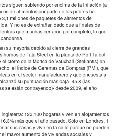
ntos siguen subiendo por encima de la inflación (a
ancos de alimentos por parte de los pobres ha
de 3,1 millones de paquetes de alimentos de
ida. Y no es de extrañar, dado que a finales de
ientras que muchas cerraron por completo, lo que
a pandemia.
 en su mayoría debido al cierre de grandes
s hornos de Tata Steel en la planta de Port Talbot,
el cierre de la fábrica de Vauxhall (Stellantis) en
hecho, el Índice de Gerentes de Compras (PMI), que
icas en el sector manufacturero y que encuesta a
 alcanzó su puntuación más baja -45,8 (las
as se están contrayendo)- desde 2009, el año
 Inglaterra: 123.100 hogares viven en alojamientos
un 16,3% más que el año pasado. Sólo en Londres, 1
nar sus casas y vivir en la calle porque no pueden
ar el mayor aumento de viviendas sociales y