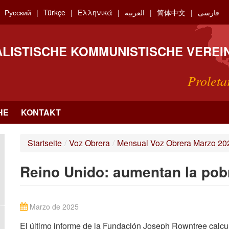
Русский
Türkçe
Ελληνικά
العربية
简体中文
فارسی
ALISTISCHE KOMMUNISTISCHE VEREI
Proleta
HE
KONTAKT
Startseite
/
Voz Obrera
/
Mensual Voz Obrera Marzo 20
Reino Unido: aumentan la po
Marzo de 2025
El último informe de la Fundación Joseph Rowntree calcul