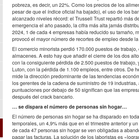
pobreza, es decir, un 22%. Como los precios de los alime
pesar de que el índice oficial ha bajado), el uso de los b
alcanzado niveles récord: el Trussell Trust repartió más 
emergencia el año pasado, la cifra más alta jamás distribu
2024, 1 de cada 4 empresas había reducido su tamaño, m
provocó el mayor número de recortes de empleo desde l
El comercio minorista perdió 170.000 puestos de trabajo,
almacenes. A esto hay que añadir el cierre de los dos alto
con la consiguiente pérdida de 2.500 puestos de trabajo, y 
Luton, con la pérdida de 1.100 empleos, entre otros. De 
mide la dirección predominante de las tendencias económ
los gerentes de la cadena de suministro de 19 industrias,
puntuaciones por debajo de 50 significan que las empres
después del crack bancario.
… se dispara el número de personas sin hogar…
El número de personas sin hogar se ha disparado en toda
temporales, un 4,9% más que en el trimestre anterior y 
de cada 47 personas sin hogar se ven obligadas a abando
pagar las facturas. La solución de los laboristas es «logr