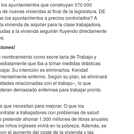
a los ayuntamientos que construyan 370.000
 de nuevas viviendas al final de la legislatura. DE
s los ayuntamientos a precios controlados? A
a vivienda de alquiler para la clase trabajadora,
udas a la vivienda seguirán fluyendo directamente
os.
ciones!
su nombramiento como secre-taria de Trabajo y
nmediatamente que iba a tomar medidas drásticas
ajar. Su intención es eliminarlos. Kendall
o mentalmente enfermo. Según su plan, se eliminará
vidades relacionadas con el trabajo», lo que
ideran demasiado enfermas para trabajar pronto
 que necesitan para mejorar. O que los
ntratar a trabajadores con problemas de salud
pretende ahorrar 1.300 millones de libras anuales
es niños ingleses vivirá en la pobreza. Además, se
on el aumento del coste de la vivienda y las