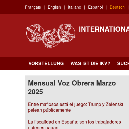
Skip
Français
English
Italiano
Español
Deutsch
to
main
content
INTERNATION
VORSTELLUNG
WAS IST DIE IKV?
SUC
Mensual Voz Obrera Marzo
2025
Entre mafiosos está el juego: Trump y Zelenski
pelean públicamente
La fiscalidad en España: son los trabajadores
quienes pagan