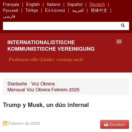
Skip
Français
English
Italiano
Español
Deutsch
to
Русский
Türkçe
Ελληνικά
العربية
简体中文
main
فارسی
content
INTERNATIONALISTISCHE
KOMMUNISTISCHE VEREINIGUNG
Proletarier aller Länder, vereinigt euch!
VORSTELLUNG
Startseite
/
Voz Obrera
/
Mensual Voz Obrera Febrero 2025
WAS IST DIE IKV?
Trump y Musk, un dúo infernal
SUCHE
KONTAKT
Febrero de 2025
Drucken