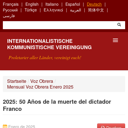
Skip
Français
English
Italiano
Español
Deutsch
to
Русский
Türkçe
Ελληνικά
العربية
简体中文
main
فارسی
content
INTERNATIONALISTISCHE
KOMMUNISTISCHE VEREINIGUNG
Proletarier aller Länder, vereinigt euch!
VORSTELLUNG
Startseite
/
Voz Obrera
/
Mensual Voz Obrera Enero 2025
WAS IST DIE IKV?
2025: 50 Años de la muerte del dictador
SUCHE
Franco
KONTAKT
Enero de 2025
Drucken