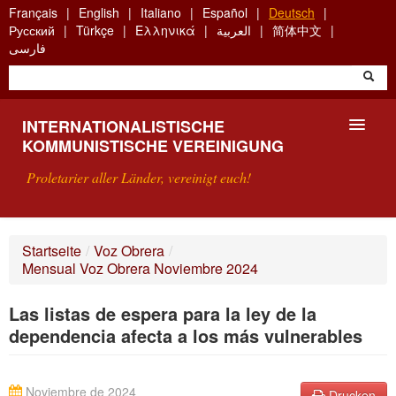
Skip
Français
English
Italiano
Español
Deutsch
to
Русский
Türkçe
Ελληνικά
العربية
简体中文
main
فارسی
content
INTERNATIONALISTISCHE
KOMMUNISTISCHE VEREINIGUNG
Proletarier aller Länder, vereinigt euch!
VORSTELLUNG
Startseite
/
Voz Obrera
/
Mensual Voz Obrera Noviembre 2024
WAS IST DIE IKV?
Las listas de espera para la ley de la
SUCHE
dependencia afecta a los más vulnerables
KONTAKT
Noviembre de 2024
Drucken