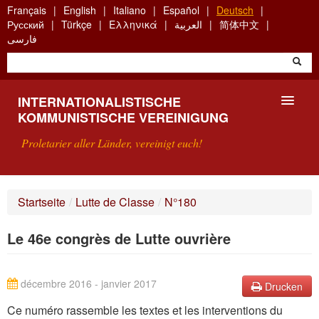
Skip
Français
English
Italiano
Español
Deutsch
to
Русский
Türkçe
Ελληνικά
العربية
简体中文
main
فارسی
content
INTERNATIONALISTISCHE
KOMMUNISTISCHE VEREINIGUNG
Proletarier aller Länder, vereinigt euch!
VORSTELLUNG
Startseite
/
Lutte de Classe
/
N°180
WAS IST DIE IKV?
Le 46e congrès de Lutte ouvrière
SUCHE
KONTAKT
décembre 2016 - janvier 2017
Drucken
Ce numéro rassemble les textes et les interventions du