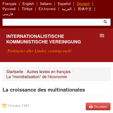
Skip
Français
English
Italiano
Español
Deutsch
to
Русский
Türkçe
Ελληνικά
العربية
简体中文
main
فارسی
content
INTERNATIONALISTISCHE
KOMMUNISTISCHE VEREINIGUNG
Proletarier aller Länder, vereinigt euch!
VORSTELLUNG
Startseite
/
Autres textes en français
/
La "mondialisation" de l'économie
WAS IST DIE IKV?
La croissance des multinationales
SUCHE
KONTAKT
14 mars 1997
Drucken