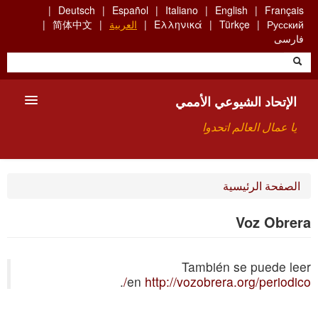
Skip
Deutsch
Español
Italiano
English
Français
to
Русский
Türkçe
Ελληνικά
العربية
简体中文
main
فارسی
content
الإتحاد الشيوعي الأممي
يا عمال العالم اتحدوا
الأعضاء
الصفحة الرئيسية
من نحن؟
Voz Obrera
بحث
También se puede leer
للاتصال بنا HTTPS://WWW.FACEBOOK.COM/UCI.ARABE
.
en
http://vozobrera.org/periodico/