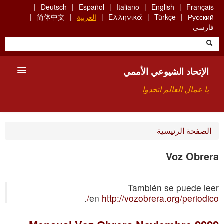
Skip
Deutsch
Español
Italiano
English
Français
to
Русский
Türkçe
Ελληνικά
العربية
简体中文
main
فارسی
content
الإتحاد الشيوعي الأممي
يا عمال العالم اتحدوا
الأعضاء
الصفحة الرئيسية
من نحن؟
Voz Obrera
بحث
También se puede leer
للاتصال بنا HTTPS://WWW.FACEBOOK.COM/UCI.ARABE
.
en
http://vozobrera.org/periodico/