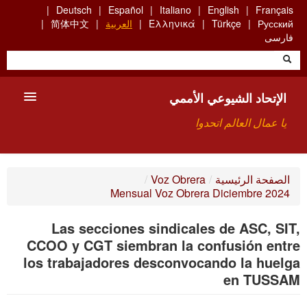
Skip
Deutsch
Español
Italiano
English
Français
to
Русский
Türkçe
Ελληνικά
العربية
简体中文
main
فارسی
content
الإتحاد الشيوعي الأممي
يا عمال العالم اتحدوا
الأعضاء
الصفحة الرئيسية
/
Voz Obrera
/
Mensual Voz Obrera Diciembre 2024
من نحن؟
Las secciones sindicales de ASC, SIT,
بحث
CCOO y CGT siembran la confusión entre
للاتصال بنا HTTPS://WWW.FACEBOOK.COM/UCI.ARABE
los trabajadores desconvocando la huelga
en TUSSAM