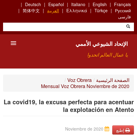
Skip
Deutsch
Español
Italiano
English
Français
to
Русский
Türkçe
Ελληνικά
العربية
简体中文
main
فارسی
content
الإتحاد الشيوعي الأممي
يا عمال العالم اتحدوا
الأعضاء
الصفحة الرئيسية
/
Voz Obrera
/
Mensual Voz Obrera Noviembre de 2020
من نحن؟
La covid19, la excusa perfecta para acentuar
بحث
la explotación en Atento
للاتصال بنا HTTPS://WWW.FACEBOOK.COM/UCI.ARABE
Noviembre de 2020
إطبع