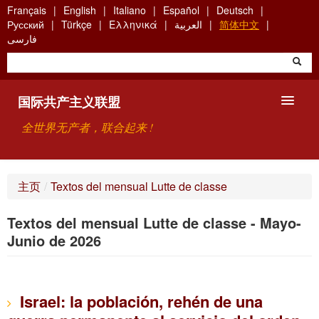
Skip
Français
English
Italiano
Español
Deutsch
to
Русский
Türkçe
Ελληνικά
العربية
简体中文
main
فارسی
content
国际共产主义联盟
全世界无产者，联合起来 !
主要观点
主页
/
Textos del mensual Lutte de classe
关于国际共产主义联盟（ICU）
Textos del mensual Lutte de classe - Mayo-
搜索
Junio de 2026
联系方式
Israel: la población, rehén de una