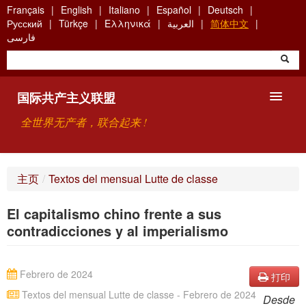
Skip
Français
English
Italiano
Español
Deutsch
to
Русский
Türkçe
Ελληνικά
العربية
简体中文
main
فارسی
content
国际共产主义联盟
全世界无产者，联合起来 !
主要观点
主页
/
Textos del mensual Lutte de classe
关于国际共产主义联盟（ICU）
El capitalismo chino frente a sus
搜索
contradicciones y al imperialismo
联系方式
Febrero de 2024
打印
Textos del mensual Lutte de classe - Febrero de 2024
Desde