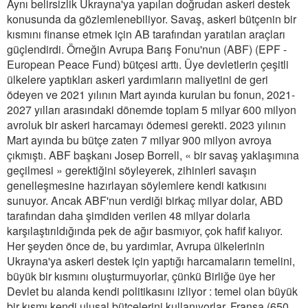
Aynı belirsizlik Ukrayna'ya yapılan doğrudan askeri destek
konusunda da gözlemlenebiliyor. Savaş, askeri bütçenin bir
kısmını finanse etmek için AB tarafından yaratılan araçları
güçlendirdi. Örneğin Avrupa Barış Fonu'nun (ABF) (EPF -
European Peace Fund) bütçesi arttı. Üye devletlerin çeşitli
ülkelere yaptıkları askeri yardımların maliyetini de geri
ödeyen ve 2021 yılının Mart ayında kurulan bu fonun, 2021-
2027 yılları arasındaki dönemde toplam 5 milyar 600 milyon
avroluk bir askeri harcamayı ödemesi gerekti. 2023 yılının
Mart ayında bu bütçe zaten 7 milyar 900 milyon avroya
çıkmıştı. ABF başkanı Josep Borrell, « bir savaş yaklaşımına
geçilmesi » gerektiğini söyleyerek, zihinleri savaşın
genelleşmesine hazırlayan söylemlere kendi katkısını
sunuyor. Ancak ABF'nun verdiği birkaç milyar dolar, ABD
tarafından daha şimdiden verilen 48 milyar dolarla
karşılaştırıldığında pek de ağır basmıyor, çok hafif kalıyor.
Her şeyden önce de, bu yardımlar, Avrupa ülkelerinin
Ukrayna'ya askeri destek için yaptığı harcamaların temelini,
büyük bir kısmını oluşturmuyorlar, çünkü Birliğe üye her
Devlet bu alanda kendi politikasını izliyor : temel olan büyük
bir kısmı kendi ulusal bütçelerini kullanıyorlar. Fransa (650