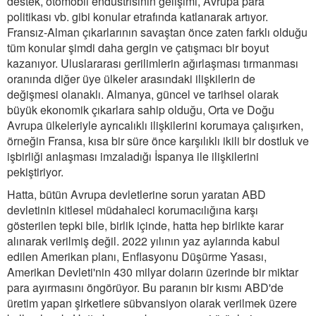
destek, otomobil endüstrisinin gelişimi, Avrupa para
politikası vb. gibi konular etrafında katlanarak artıyor.
Fransız-Alman çıkarlarının savaştan önce zaten farklı olduğu
tüm konular şimdi daha gergin ve çatışmacı bir boyut
kazanıyor. Uluslararası gerilimlerin ağırlaşması tırmanması
oranında diğer üye ülkeler arasındaki ilişkilerin de
değişmesi olanaklı. Almanya, güncel ve tarihsel olarak
büyük ekonomik çıkarlara sahip olduğu, Orta ve Doğu
Avrupa ülkeleriyle ayrıcalıklı ilişkilerini korumaya çalışırken,
örneğin Fransa, kısa bir süre önce karşılıklı ikili bir dostluk ve
işbirliği anlaşması imzaladığı İspanya ile ilişkilerini
pekiştiriyor.
Hatta, bütün Avrupa devletlerine sorun yaratan ABD
devletinin kitlesel müdahaleci korumacılığına karşı
gösterilen tepki bile, birlik içinde, hatta hep birlikte karar
alınarak verilmiş değil. 2022 yılının yaz aylarında kabul
edilen Amerikan planı, Enflasyonu Düşürme Yasası,
Amerikan Devleti'nin 430 milyar doların üzerinde bir miktar
para ayırmasını öngörüyor. Bu paranın bir kısmı ABD'de
üretim yapan şirketlere sübvansiyon olarak verilmek üzere