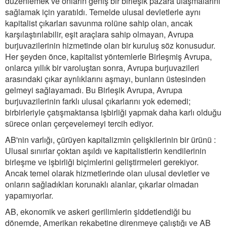
düzenlemek ve onların geniş bir birleşik pazara ulaşmalarını
sağlamak için yaratıldı. Temelde ulusal devletlerle aynı
kapitalist çıkarları savunma rolüne sahip olan, ancak
karşılaştırılabilir, eşit araçlara sahip olmayan, Avrupa
burjuvazilerinin hizmetinde olan bir kuruluş söz konusudur.
Her şeyden önce, kapitalist yöntemlerle Birleşmiş Avrupa,
onlarca yıllık bir varoluştan sonra, Avrupa burjuvazileri
arasındaki çıkar ayrılıklarını aşmayı, bunların üstesinden
gelmeyi sağlayamadı. Bu Birleşik Avrupa, Avrupa
burjuvazilerinin farklı ulusal çıkarlarını yok edemedi;
birbirleriyle çatışmaktansa işbirliği yapmak daha karlı olduğu
sürece onları çerçevelemeyi tercih ediyor.
AB'nin varlığı, çürüyen kapitalizmin çelişkilerinin bir ürünü :
Ulusal sınırlar çoktan aşıldı ve kapitalistlerin kendilerinin
birleşme ve işbirliği biçimlerini geliştirmeleri gerekiyor.
Ancak temel olarak hizmetlerinde olan ulusal devletler ve
onların sağladıkları korunaklı alanlar, çıkarlar olmadan
yapamıyorlar.
AB, ekonomik ve askeri gerilimlerin şiddetlendiği bu
dönemde, Amerikan rekabetine direnmeye çalıştığı ve AB