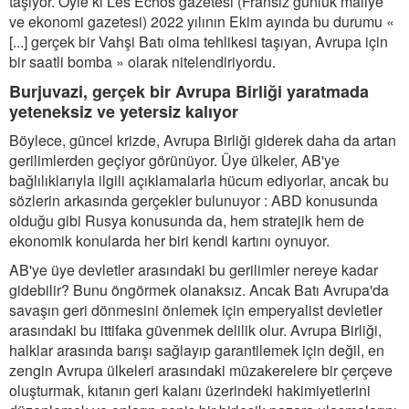
taşıyor. Öyle ki Les Echos gazetesi (Fransız günlük maliye
ve ekonomi gazetesi) 2022 yılının Ekim ayında bu durumu «
[...] gerçek bir Vahşi Batı olma tehlikesi taşıyan, Avrupa için
bir saatli bomba » olarak nitelendiriyordu.
Burjuvazi, gerçek bir Avrupa Birliği yaratmada
yeteneksiz ve yetersiz kalıyor
Böylece, güncel krizde, Avrupa Birliği giderek daha da artan
gerilimlerden geçiyor görünüyor. Üye ülkeler, AB'ye
bağlılıklarıyla ilgili açıklamalarla hücum ediyorlar, ancak bu
sözlerin arkasında gerçekler bulunuyor : ABD konusunda
olduğu gibi Rusya konusunda da, hem stratejik hem de
ekonomik konularda her biri kendi kartını oynuyor.
AB'ye üye devletler arasındaki bu gerilimler nereye kadar
gidebilir? Bunu öngörmek olanaksız. Ancak Batı Avrupa'da
savaşın geri dönmesini önlemek için emperyalist devletler
arasındaki bu ittifaka güvenmek delilik olur. Avrupa Birliği,
halklar arasında barışı sağlayıp garantilemek için değil, en
zengin Avrupa ülkeleri arasındaki müzakerelere bir çerçeve
oluşturmak, kıtanın geri kalanı üzerindeki hakimiyetlerini