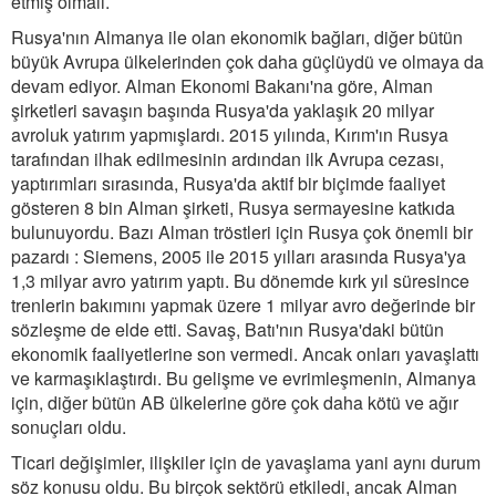
etmiş olmalı.
Rusya'nın Almanya ile olan ekonomik bağları, diğer bütün
büyük Avrupa ülkelerinden çok daha güçlüydü ve olmaya da
devam ediyor. Alman Ekonomi Bakanı'na göre, Alman
şirketleri savaşın başında Rusya'da yaklaşık 20 milyar
avroluk yatırım yapmışlardı. 2015 yılında, Kırım'ın Rusya
tarafından ilhak edilmesinin ardından ilk Avrupa cezası,
yaptırımları sırasında, Rusya'da aktif bir biçimde faaliyet
gösteren 8 bin Alman şirketi, Rusya sermayesine katkıda
bulunuyordu. Bazı Alman tröstleri için Rusya çok önemli bir
pazardı : Siemens, 2005 ile 2015 yılları arasında Rusya'ya
1,3 milyar avro yatırım yaptı. Bu dönemde kırk yıl süresince
trenlerin bakımını yapmak üzere 1 milyar avro değerinde bir
sözleşme de elde etti. Savaş, Batı'nın Rusya'daki bütün
ekonomik faaliyetlerine son vermedi. Ancak onları yavaşlattı
ve karmaşıklaştırdı. Bu gelişme ve evrimleşmenin, Almanya
için, diğer bütün AB ülkelerine göre çok daha kötü ve ağır
sonuçları oldu.
Ticari değişimler, ilişkiler için de yavaşlama yani aynı durum
söz konusu oldu. Bu birçok sektörü etkiledi, ancak Alman