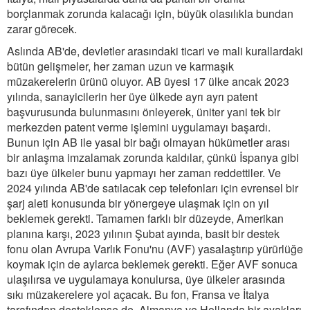
borçlanmak zorunda kalacağı için, büyük olasılıkla bundan
zarar görecek.
Aslında AB'de, devletler arasındaki ticari ve mali kurallardaki
bütün gelişmeler, her zaman uzun ve karmaşık
müzakerelerin ürünü oluyor. AB üyesi 17 ülke ancak 2023
yılında, sanayicilerin her üye ülkede ayrı ayrı patent
başvurusunda bulunmasını önleyerek, üniter yani tek bir
merkezden patent verme işlemini uygulamayı başardı.
Bunun için AB ile yasal bir bağı olmayan hükümetler arası
bir anlaşma imzalamak zorunda kaldılar, çünkü İspanya gibi
bazı üye ülkeler bunu yapmayı her zaman reddettiler. Ve
2024 yılında AB'de satılacak cep telefonları için evrensel bir
şarj aleti konusunda bir yönergeye ulaşmak için on yıl
beklemek gerekti. Tamamen farklı bir düzeyde, Amerikan
planına karşı, 2023 yılının Şubat ayında, basit bir destek
fonu olan Avrupa Varlık Fonu'nu (AVF) yasalaştırıp yürürlüğe
koymak için de aylarca beklemek gerekti. Eğer AVF sonuca
ulaşılırsa ve uygulamaya konulursa, üye ülkeler arasında
sıkı müzakerelere yol açacak. Bu fon, Fransa ve İtalya
tarafından desteklense de, Almanya ve Hollanda bir ayakları