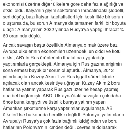
ekonomisi üzerine diğer ülkelere göre daha fazla ağırlığı ve
etkisi oldu. İtalya'nın giyim sektörünün ihracatındaki şiddetli,
sert düşüş, bazı İtalyan kapitalistleri için kesinlikle bir sorun
oluştursa da, bu sorun Almanya'da tamamen farklı bir boyuta
ulaştı : Almanya'nın 2022 yılında Rusya'ya yaptığı ihracat %
60 oranında düştü.
Ancak savaşın başta özellikle Almanya olmak üzere bazı
Avrupa ülkelerinin ekonomileri üzerindeki en ciddi ve kötü
etkisi, AB'nin Rus ürünlerinin ithalatına uyguladığı
yaptırımlarla gerçekleşti. Almanya için Rus gazına erişimin
sona ermesi büyük bir sorun oluşturdu. Almanya, 2012
yılında açılan Kuzey Akım 1 ve Rus işgali süreci içinde
açılacak olan ancak kesintiye uğrayan Kuzey Akım 2 boru
hatlarına yatırım yaparak Rus gazı üzerine hesap yapmış,
ona bel bağlamıştı. ABD, Ukrayna'daki savaştan çok daha
önce buna karşıydı ve üstelik buraya yatırım yapan
Amerikan şirketlerine karşı yaptırımlar uygulamıştı. AB
ülkeleri ise bu konuda hemfikir değildi. Polonya, yatırımların
Avrupa'yı Rusya'ya çok fazla bağımlı kıldığından ve boru
hatlarının Polonya'nın içinden değil, çevresini dolaşarak