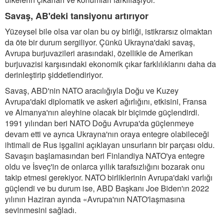
Savaş, AB'deki tansiyonu artırıyor
Yüzeysel bile olsa var olan bu oy birliği, istikrarsız olmaktan
da öte bir durum sergiliyor. Çünkü Ukrayna'daki savaş,
Avrupa burjuvazileri arasındaki, özellikle de Amerikan
burjuvazisi karşısındaki ekonomik çıkar farklılıklarını daha da
derinleştirip şiddetlendiriyor.
Savaş, ABD'nin NATO aracılığıyla Doğu ve Kuzey
Avrupa'daki diplomatik ve askeri ağırlığını, etkisini, Fransa
ve Almanya'nın aleyhine olacak bir biçimde güçlendirdi.
1991 yılından beri NATO Doğu Avrupa'da güçlenmeye
devam etti ve ayrıca Ukrayna'nın oraya entegre olabileceği
ihtimali de Rus işgalini açıklayan unsurların bir parçası oldu.
Savaşın başlamasından beri Finlandiya NATO'ya entegre
oldu ve İsveç'in de onlarca yıllık tarafsızlığını bozarak onu
takip etmesi gerekiyor. NATO birliklerinin Avrupa'daki varlığı
güçlendi ve bu durum ise, ABD Başkanı Joe Biden'ın 2022
yılının Haziran ayında «Avrupa'nın NATO'laşmasına
sevinmesini sağladı.