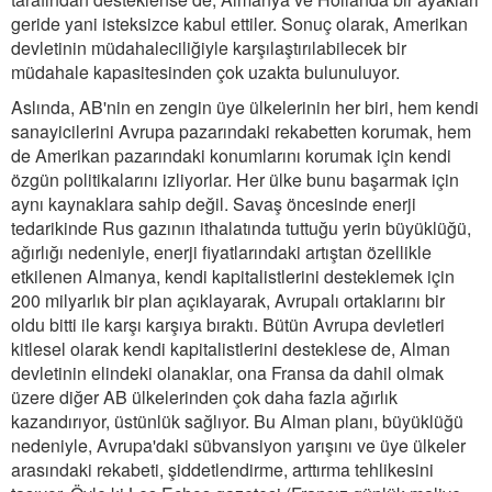
geride yani isteksizce kabul ettiler. Sonuç olarak, Amerikan
devletinin müdahaleciliğiyle karşılaştırılabilecek bir
müdahale kapasitesinden çok uzakta bulunuluyor.
Aslında, AB'nin en zengin üye ülkelerinin her biri, hem kendi
sanayicilerini Avrupa pazarındaki rekabetten korumak, hem
de Amerikan pazarındaki konumlarını korumak için kendi
özgün politikalarını izliyorlar. Her ülke bunu başarmak için
aynı kaynaklara sahip değil. Savaş öncesinde enerji
tedarikinde Rus gazının ithalatında tuttuğu yerin büyüklüğü,
ağırlığı nedeniyle, enerji fiyatlarındaki artıştan özellikle
etkilenen Almanya, kendi kapitalistlerini desteklemek için
200 milyarlık bir plan açıklayarak, Avrupalı ortaklarını bir
oldu bitti ile karşı karşıya bıraktı. Bütün Avrupa devletleri
kitlesel olarak kendi kapitalistlerini desteklese de, Alman
devletinin elindeki olanaklar, ona Fransa da dahil olmak
üzere diğer AB ülkelerinden çok daha fazla ağırlık
kazandırıyor, üstünlük sağlıyor. Bu Alman planı, büyüklüğü
nedeniyle, Avrupa'daki sübvansiyon yarışını ve üye ülkeler
arasındaki rekabeti, şiddetlendirme, arttırma tehlikesini