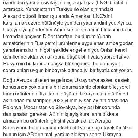
üzerinden yapılan sıvılaştırılmış doğal gaz (LNG) ithalatını
arttıracak. Yunanistan'ın Türkiye ile olan sınırındaki
Alexandroúpoli limanı şu anda Amerikan LNG'sini
karşılamak üzere bütünüyle yeniden yapılandırılıyor. Ayrıca,
Ukrayna'ya gönderilen Amerikan silahlarının bir kısmı da bu
limandan geçiyor. Diğer taraftan, bu durum Yunan
armatörlerinin Rus petrol ürünlerine uygulanan ambargodan
yararlanmalarını hiçbir şekilde engellemiyor. Onları kendi
gemilerine aktarıyorlar (bunu düşük bir fiyata yapıyorlar ve
Rusya'nın bu konuda başka bir seçeneği bulunmuyor),
sonra onları uygun bir bayrak altında iyi bir fiyatla satıyorlar.
Doğu Avrupa ülkelerine gelince, Ukrayna'ya askeri destek
konusunda çok olumlu bir konuma sahip olanlar bile, yerel
tarım ürünlerinin fiyatlarını düşüren Ukrayna tarım ürünleri
akınından mustaripler. 2023 yılının Nisan ayının ortasında
Polonya, Macaristan ve Slovakya, böylesi bir sorunda
danışmaları gereken AB'nin işleyiş kurallarını dikkate
almadan bu ürünlerin girişini yasakladılar. Avrupa
Komisyonu bu durumu protesto etti ve sonuç olarak üç ülke
bunun için AB'den mali yardım aldıktan sonra Ukrayna