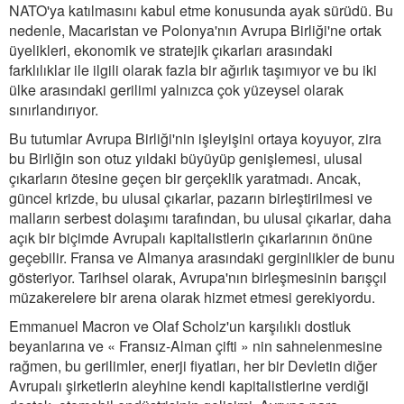
NATO'ya katılmasını kabul etme konusunda ayak sürüdü. Bu
nedenle, Macaristan ve Polonya'nın Avrupa Birliği'ne ortak
üyelikleri, ekonomik ve stratejik çıkarları arasındaki
farklılıklar ile ilgili olarak fazla bir ağırlık taşımıyor ve bu iki
ülke arasındaki gerilimi yalnızca çok yüzeysel olarak
sınırlandırıyor.
Bu tutumlar Avrupa Birliği'nin işleyişini ortaya koyuyor, zira
bu Birliğin son otuz yıldaki büyüyüp genişlemesi, ulusal
çıkarların ötesine geçen bir gerçeklik yaratmadı. Ancak,
güncel krizde, bu ulusal çıkarlar, pazarın birleştirilmesi ve
malların serbest dolaşımı tarafından, bu ulusal çıkarlar, daha
açık bir biçimde Avrupalı kapitalistlerin çıkarlarının önüne
geçebilir. Fransa ve Almanya arasındaki gerginlikler de bunu
gösteriyor. Tarihsel olarak, Avrupa'nın birleşmesinin barışçıl
müzakerelere bir arena olarak hizmet etmesi gerekiyordu.
Emmanuel Macron ve Olaf Scholz'un karşılıklı dostluk
beyanlarına ve « Fransız-Alman çifti » nin sahnelenmesine
rağmen, bu gerilimler, enerji fiyatları, her bir Devletin diğer
Avrupalı şirketlerin aleyhine kendi kapitalistlerine verdiği