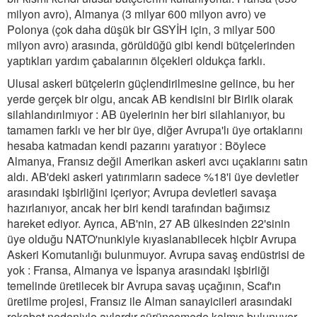
milyon avro), Almanya (3 milyar 600 milyon avro) ve
Polonya (çok daha düşük bir GSYİH için, 3 milyar 500
milyon avro) arasında, görüldüğü gibi kendi bütçelerinden
yaptıkları yardım çabalarının ölçekleri oldukça farklı.
Ulusal askeri bütçelerin güçlendirilmesine gelince, bu her
yerde gerçek bir olgu, ancak AB kendisini bir Birlik olarak
silahlandırılmıyor : AB üyelerinin her biri silahlanıyor, bu
tamamen farklı ve her bir üye, diğer Avrupa'lı üye ortaklarını
hesaba katmadan kendi pazarını yaratıyor : Böylece
Almanya, Fransız değil Amerikan askeri avcı uçaklarını satın
aldı. AB'deki askeri yatırımların sadece %18'i üye devletler
arasındaki işbirliğini içeriyor; Avrupa devletleri savaşa
hazırlanıyor, ancak her biri kendi tarafından bağımsız
hareket ediyor. Ayrıca, AB'nin, 27 AB ülkesinden 22'sinin
üye olduğu NATO'nunkiyle kıyaslanabilecek hiçbir Avrupa
Askeri Komutanlığı bulunmuyor. Avrupa savaş endüstrisi de
yok : Fransa, Almanya ve İspanya arasındaki işbirliği
temelinde üretilecek bir Avrupa savaş uçağının, Scaf'ın
üretilme projesi, Fransız ile Alman sanayicileri arasındaki
rekabet nedeniyle aylardır sürüncemede kalmış bulunuyor.