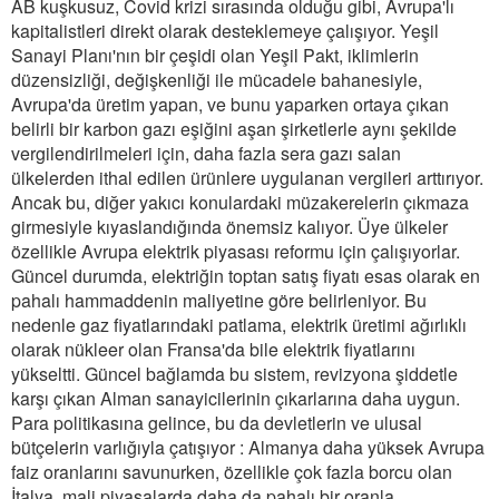
AB kuşkusuz, Covid krizi sırasında olduğu gibi, Avrupa'lı
kapitalistleri direkt olarak desteklemeye çalışıyor. Yeşil
Sanayi Planı'nın bir çeşidi olan Yeşil Pakt, iklimlerin
düzensizliği, değişkenliği ile mücadele bahanesiyle,
Avrupa'da üretim yapan, ve bunu yaparken ortaya çıkan
belirli bir karbon gazı eşiğini aşan şirketlerle aynı şekilde
vergilendirilmeleri için, daha fazla sera gazı salan
ülkelerden ithal edilen ürünlere uygulanan vergileri arttırıyor.
Ancak bu, diğer yakıcı konulardaki müzakerelerin çıkmaza
girmesiyle kıyaslandığında önemsiz kalıyor. Üye ülkeler
özellikle Avrupa elektrik piyasası reformu için çalışıyorlar.
Güncel durumda, elektriğin toptan satış fiyatı esas olarak en
pahalı hammaddenin maliyetine göre belirleniyor. Bu
nedenle gaz fiyatlarındaki patlama, elektrik üretimi ağırlıklı
olarak nükleer olan Fransa'da bile elektrik fiyatlarını
yükseltti. Güncel bağlamda bu sistem, revizyona şiddetle
karşı çıkan Alman sanayicilerinin çıkarlarına daha uygun.
Para politikasına gelince, bu da devletlerin ve ulusal
bütçelerin varlığıyla çatışıyor : Almanya daha yüksek Avrupa
faiz oranlarını savunurken, özellikle çok fazla borcu olan
İtalya, mali piyasalarda daha da pahalı bir oranla