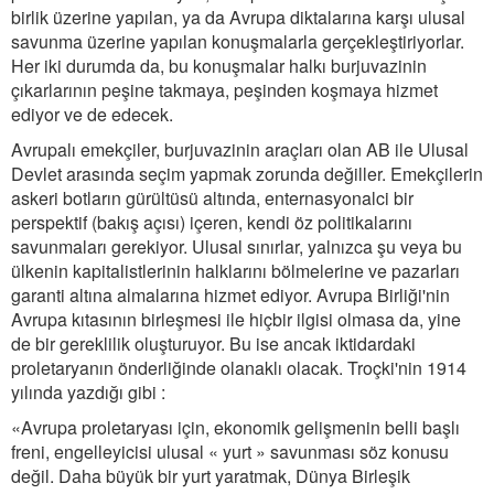
birlik üzerine yapılan, ya da Avrupa diktalarına karşı ulusal
savunma üzerine yapılan konuşmalarla gerçekleştiriyorlar.
Her iki durumda da, bu konuşmalar halkı burjuvazinin
çıkarlarının peşine takmaya, peşinden koşmaya hizmet
ediyor ve de edecek.
Avrupalı emekçiler, burjuvazinin araçları olan AB ile Ulusal
Devlet arasında seçim yapmak zorunda değiller. Emekçilerin
askeri botların gürültüsü altında, enternasyonalci bir
perspektif (bakış açısı) içeren, kendi öz politikalarını
savunmaları gerekiyor. Ulusal sınırlar, yalnızca şu veya bu
ülkenin kapitalistlerinin halklarını bölmelerine ve pazarları
garanti altına almalarına hizmet ediyor. Avrupa Birliği'nin
Avrupa kıtasının birleşmesi ile hiçbir ilgisi olmasa da, yine
de bir gereklilik oluşturuyor. Bu ise ancak iktidardaki
proletaryanın önderliğinde olanaklı olacak. Troçki'nin 1914
yılında yazdığı gibi :
«Avrupa proletaryası için, ekonomik gelişmenin belli başlı
freni, engelleyicisi ulusal « yurt » savunması söz konusu
değil. Daha büyük bir yurt yaratmak, Dünya Birleşik