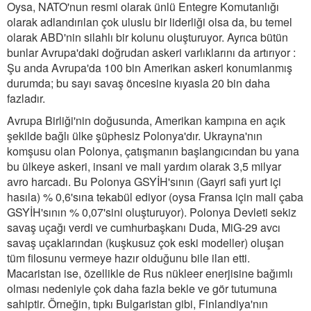
Oysa, NATO'nun resmi olarak ünlü Entegre Komutanlığı
olarak adlandırılan çok uluslu bir liderliği olsa da, bu temel
olarak ABD'nin silahlı bir kolunu oluşturuyor. Ayrıca bütün
bunlar Avrupa'daki doğrudan askeri varlıklarını da artırıyor :
Şu anda Avrupa'da 100 bin Amerikan askeri konumlanmış
durumda; bu sayı savaş öncesine kıyasla 20 bin daha
fazladır.
Avrupa Birliği'nin doğusunda, Amerikan kampına en açık
şekilde bağlı ülke şüphesiz Polonya'dır. Ukrayna'nın
komşusu olan Polonya, çatışmanın başlangıcından bu yana
bu ülkeye askeri, insani ve mali yardım olarak 3,5 milyar
avro harcadı. Bu Polonya GSYİH'sının (Gayri safi yurt içi
hasıla) % 0,6'sına tekabül ediyor (oysa Fransa için mali çaba
GSYİH'sının % 0,07'sini oluşturuyor). Polonya Devleti sekiz
savaş uçağı verdi ve cumhurbaşkanı Duda, MiG-29 avcı
savaş uçaklarından (kuşkusuz çok eski modeller) oluşan
tüm filosunu vermeye hazır olduğunu bile ilan etti.
Macaristan ise, özellikle de Rus nükleer enerjisine bağımlı
olması nedeniyle çok daha fazla bekle ve gör tutumuna
sahiptir. Örneğin, tıpkı Bulgaristan gibi, Finlandiya'nın