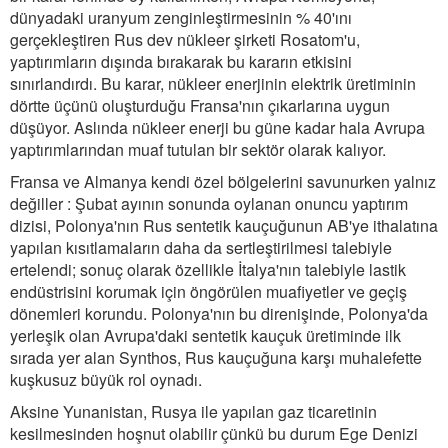
dünyadaki uranyum zenginleştirmesinin % 40'ını
gerçekleştiren Rus dev nükleer şirketi Rosatom'u,
yaptırımların dışında bırakarak bu kararın etkisini
sınırlandırdı. Bu karar, nükleer enerjinin elektrik üretiminin
dörtte üçünü oluşturduğu Fransa'nın çıkarlarına uygun
düşüyor. Aslında nükleer enerji bu güne kadar hala Avrupa
yaptırımlarından muaf tutulan bir sektör olarak kalıyor.
Fransa ve Almanya kendi özel bölgelerini savunurken yalnız
değiller : Şubat ayının sonunda oylanan onuncu yaptırım
dizisi, Polonya'nın Rus sentetik kauçuğunun AB'ye ithalatına
yapılan kısıtlamaların daha da sertleştirilmesi talebiyle
ertelendi; sonuç olarak özellikle İtalya'nın talebiyle lastik
endüstrisini korumak için öngörülen muafiyetler ve geçiş
dönemleri korundu. Polonya'nın bu direnişinde, Polonya'da
yerleşik olan Avrupa'daki sentetik kauçuk üretiminde ilk
sırada yer alan Synthos, Rus kauçuğuna karşı muhalefette
kuşkusuz büyük rol oynadı.
Aksine Yunanistan, Rusya ile yapılan gaz ticaretinin
kesilmesinden hoşnut olabilir çünkü bu durum Ege Denizi