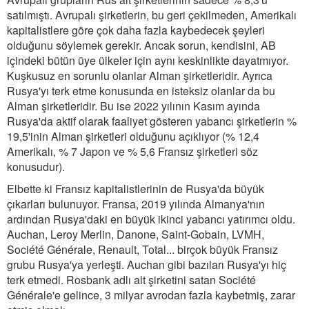
satılmıştı. Avrupalı şirketlerin, bu geri çekilmeden, Amerikalı
kapitalistlere göre çok daha fazla kaybedecek şeyleri
olduğunu söylemek gerekir. Ancak sorun, kendisini, AB
içindeki bütün üye ülkeler için aynı keskinlikte dayatmıyor.
Kuşkusuz en sorunlu olanlar Alman şirketleridir. Ayrıca
Rusya'yı terk etme konusunda en isteksiz olanlar da bu
Alman şirketleridir. Bu ise 2022 yılının Kasım ayında
Rusya'da aktif olarak faaliyet gösteren yabancı şirketlerin %
19,5'inin Alman şirketleri olduğunu açıklıyor (% 12,4
Amerikalı, % 7 Japon ve % 5,6 Fransız şirketleri söz
konusudur).
Elbette ki Fransız kapitalistlerinin de Rusya'da büyük
çıkarları bulunuyor. Fransa, 2019 yılında Almanya'nın
ardından Rusya'daki en büyük ikinci yabancı yatırımcı oldu.
Auchan, Leroy Merlin, Danone, Saint-Gobain, LVMH,
Société Générale, Renault, Total... birçok büyük Fransız
grubu Rusya'ya yerleşti. Auchan gibi bazıları Rusya'yı hiç
terk etmedi. Rosbank adlı alt şirketini satan Société
Générale'e gelince, 3 milyar avrodan fazla kaybetmiş, zarar