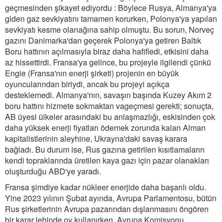
geçmesinden şikayet ediyordu : Böylece Rusya, Almanya'ya
giden gaz sevkiyatını tamamen korurken, Polonya'ya yapılan
sevkiyatı kesme olanağına sahip olmuştu. Bu sorun, Norveç
gazını Danimarka'dan geçerek Polonya'ya getiren Baltık
Boru hattının açılmasıyla biraz daha hafifledi, etkisini daha
az hissettirdi. Fransa'ya gelince, bu projeyle ilgilendi çünkü
Engie (Fransa'nın enerji şirketi) projenin en büyük
oyuncularından biriydi, ancak bu projeyi açıkça
desteklemedi. Almanya'nın, savaşın başında Kuzey Akım 2
boru hattını hizmete sokmaktan vageçmesi gerekti; sonuçta,
AB üyesi ülkeler arasındaki bu anlaşmazlığı, eskisinden çok
daha yüksek enerji fiyatları ödemek zorunda kalan Alman
kapitalistlerinin aleyhine, Ukrayna'daki savaş karara
bağladı. Bu durum ise, Rus gazına getirilen kısıtlamaların
kendi topraklarında üretilen kaya gazı için pazar olanakları
oluşturduğu ABD'ye yaradı.
Fransa şimdiye kadar nükleer enerjide daha başarılı oldu.
Yine 2023 yılının Şubat ayında, Avrupa Parlamentosu, bütün
Rus şirketlerinin Avrupa pazarından dışlanmasını öngören
bir karar lehinde oy kullanırken, Avrupa Komisyonu,