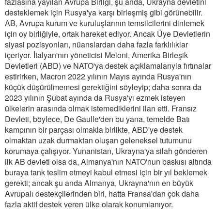
fazlasına yayılan Avrupa Birliği, şu anda, Ukrayna devletini
desteklemek için Rusya'ya karşı birleşmiş gibi görünebilir.
AB, Avrupa kurum ve kuruluşlarının temsilcilerini dinlemek
için oy birliğiyle, ortak hareket ediyor. Ancak Üye Devletlerin
siyasi pozisyonları, nüanslardan daha fazla farklılıklar
içeriyor. İtalyan'nın yöneticisi Meloni, Amerika Birleşik
Devletleri (ABD) ve NATO'ya destek açıklamalarıyla fırtınalar
estirirken, Macron 2022 yılının Mayıs ayında Rusya'nın
küçük düşürülmemesi gerektiğini söyleyip; daha sonra da
2023 yılının Şubat ayında da Rusya'yı ezmek isteyen
ülkelerin arasında olmak istemediklerini ilan etti. Fransız
Devleti, böylece, De Gaulle'den bu yana, temelde Batı
kampının bir parçası olmakla birlikte, ABD'ye destek
olmaktan uzak durmaktan oluşan geleneksel tutumunu
korumaya çalışıyor. Yunanistan, Ukrayna'ya silah gönderen
ilk AB devleti olsa da, Almanya'nın NATO'nun baskısı altında
buraya tank teslim etmeyi kabul etmesi için bir yıl beklemek
gerekti; ancak şu anda Almanya, Ukrayna'nın en büyük
Avrupalı destekçilerinden biri, hatta Fransa'dan çok daha
fazla aktif destek veren ülke olarak konumlanıyor.