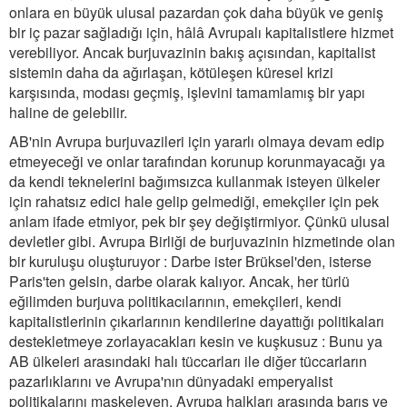
onlara en büyük ulusal pazardan çok daha büyük ve geniş
bir iç pazar sağladığı için, hâlâ Avrupalı kapitalistlere hizmet
verebiliyor. Ancak burjuvazinin bakış açısından, kapitalist
sistemin daha da ağırlaşan, kötüleşen küresel krizi
karşısında, modası geçmiş, işlevini tamamlamış bir yapı
haline de gelebilir.
AB'nin Avrupa burjuvazileri için yararlı olmaya devam edip
etmeyeceği ve onlar tarafından korunup korunmayacağı ya
da kendi teknelerini bağımsızca kullanmak isteyen ülkeler
için rahatsız edici hale gelip gelmediği, emekçiler için pek
anlam ifade etmiyor, pek bir şey değiştirmiyor. Çünkü ulusal
devletler gibi. Avrupa Birliği de burjuvazinin hizmetinde olan
bir kuruluşu oluşturuyor : Darbe ister Brüksel'den, isterse
Paris'ten gelsin, darbe olarak kalıyor. Ancak, her türlü
eğilimden burjuva politikacılarının, emekçileri, kendi
kapitalistlerinin çıkarlarının kendilerine dayattığı politikaları
destekletmeye zorlayacakları kesin ve kuşkusuz : Bunu ya
AB ülkeleri arasındaki halı tüccarları ile diğer tüccarların
pazarlıklarını ve Avrupa'nın dünyadaki emperyalist
politikalarını maskeleyen, Avrupa halkları arasında barış ve