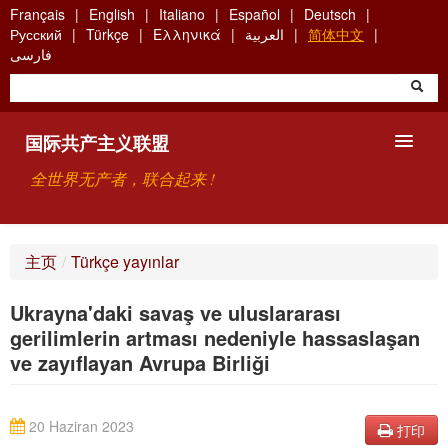
Skip
Français
English
Italiano
Español
Deutsch
to
Русский
Türkçe
Ελληνικά
العربية
简体中文
main
فارسی
content
国际共产主义联盟
全世界无产者，联合起来 !
主要观点
主页
/
Türkçe yayınlar
关于国际共产主义联盟（ICU）
Ukrayna'daki savaş ve uluslararası
搜索
gerilimlerin artması nedeniyle hassaslaşan
ve zayıflayan Avrupa Birliği
联系方式
20 Haziran 2023
打印