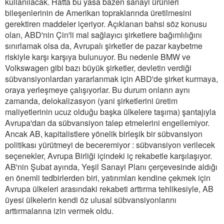
kullanılacak. Hatta bu yasa bazen sanayi ürünleri
bileşenlerinin de Amerikan topraklarında üretilmesini
gerektiren maddeler içeriyor. Açıklanan bahsi söz konusu
olan, ABD'nin Çin'li mal sağlayıcı şirketlere bağımlılığını
sınırlamak olsa da, Avrupalı şirketler de pazar kaybetme
riskiyle karşı karşıya bulunuyor. Bu nedenle BMW ve
Volkswagen gibi bazı büyük şirketler, devletin verdiği
sübvansiyonlardan yararlanmak için ABD'de şirket kurmaya,
oraya yerleşmeye çalışıyorlar. Bu durum onların aynı
zamanda, delokalizasyon (yani şirketlerini üretim
maliyetlerinin ucuz olduğu başka ülkelere taşıma) şantajıyla
Avrupa'dan da sübvansiyon talep etmelerini engellemiyor.
Ancak AB, kapitalistlere yönelik birleşik bir sübvansiyon
politikası yürütmeyi de beceremiyor : sübvansiyon verilecek
seçenekler, Avrupa Birliği içindeki iç rekabetle karşılaşıyor.
AB'nin Şubat ayında, Yeşil Sanayi Planı çerçevesinde aldığı
en önemli tedbirlerden biri, yatırımları kendine çekmek için
Avrupa ülkeleri arasındaki rekabeti arttırma tehlikesiyle, AB
üyesi ülkelerin kendi öz ulusal sübvansiyonlarını
arttırmalarına izin vermek oldu.