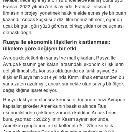
Fransa, 2022 yılının Aralık ayında, Fransız Dassault
firmasının projeyi yönetmek hakkını elde etmesiyle bir puan
kazandı. Ancak kuşkusuz dizi film henüz bitmedi, eğer bu
uçak bir gün, gün yüzü görürse, birkaç yıldan önce uçması
olanaklı değil.
Rusya ile ekonomik ilişkilerin kısıtlanması:
ülkelere göre değişen bir etki
Avrupa devletlerinin sanayi ve mali çıkarları, Rusya ile
Avrupa kıtasının geri kalanı arasındaki ekonomik ilişkilerin
geliştirilmesi söz konusu olduğunda da farklılaşıyor. Bu
ilişkiler Rusya'nın 2014 yılında Kırım'ı ilhak etmesinden bu
yana zaten azalmıştı, ancak sürmekte olan savaş bir ölçek
değişikliğine işaret ediyor.
Rusya'daki yatırımlar söz konusu olduğunda, bazı Avrupalı
kapitalist şirketler Amerika'nın baskısı altında Rus
ekonomisinden çekilmek zorunda kaldılar. Ancak hepsi
bunu yapmadı : 2022 yılının Kasım ayının sonunda,
Amerikan gruplarının alt şirketlerinin % 18'ine karşılık,
Avrupalı grupların Rus alt şirketlerinin sadece % 8,3'ü