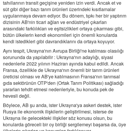
tahıllarının transit geçişine yeniden izin verdi. Ancak et ve
süt gibi diğer bazı tarım ürünleri üzerindeki kısıtlamalar
uygulanmaya devam ediyor. Bu dönem, tıpkı her bir yaptırım
dizisinin AB'nin ticari ağları ve endüstriyel çıkarları
arasındaki farklılıkları ve eşitsizlikleri ortaya çıkarması gibi,
bütün ülkelerin kendi ekonomileri için önemli konularda
kendi istedikleri gibi davrandıklarını da ortaya koyuyor.
Aynı tespit, Ukrayna'nın Avrupa Birliği'ne katılması olasılığı
sorununda da yapılabilir : Ukrayna'nın adaylığı, siyasi
nedenlerle 2022 yılının Haziran ayında kabul edildi. Ancak
Fransa, özellikle de Ukrayna'nın önemli bir tarım ürünleri
üreticisi olması ve AB'ye katılmasının Fransa'nın tarımsal
gıda sektörünün OTP'den (Ortak Tarım Politikası) sağladığı
yararları tehdit etmesi nedenleriyle, bu konuda pek de
hevesli değil.
Böylece, AB şu anda, ister Ukrayna'ya askeri destek, ister
Rusya ile ekonomik ilişkilerin geliştirilmesi, isterse de
Ukrayna ile gelecekteki ilişkiler söz konusu olsun, bu
konularda göreceli bir oy birliği sergilemeyi başarsa da, üye
ülkelerin çıkarları ve konumları farklılaşıyor.