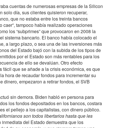
evaba cuentas de numerosas empresas de la Silicon
n solo día, sus clientes quisieron recuperar,
anco, que no estaba entre los treinta bancos
o caer”, tampoco había realizado operaciones
como los “subprimes” que provocaron en 2008 la
el sistema bancario. El banco había colocado el
e, a largo plazo, o sea una de las inversiones más
onos del Estado bajó con la subida de los tipos de
emitidos por el Estado son más rentables para los
ecuencia de ello se devalúan. Otro efecto
s fácil que se añade a la crisis económica, es que
 a la hora de recaudar fondos para incrementar su
e dinero, empezaron a retirar fondos, el SVB
 actuó sin demora. Biden habló en persona para
odos los fondos depositados en los bancos, costara
s el pellejo a los capitalistas, con dinero público.
ifornianos son todos libertarios hasta que les
n inmediata del Estado demuestra que los