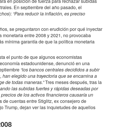
dará en posición de fuerza para rechazar subidas
trales. En septiembre del año pasado, el
chos
):
“Para reducir la inflación, es preciso
ños, se preguntaron con erudición por qué inyectar
sa monetaria entre 2008 y 2021, no provocaba
ás mínima garantía de que la política monetaria
asta el punto de que algunos economistas
de economía estadounidense, denunció en una
septiembre
“los bancos centrales decididos a subir
n, han elegido una trayectoria que se encamina a
rge de todas maneras.”
Tres meses después, tras la
ando las subidas fuertes y rápidas deseadas por
e precios de los activos financieros causaría un
 de cuentas entre Stiglitz, ex consejero de
o Trump, dejan ver las inquietudes de aquellos
2008