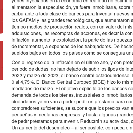
yenes inyectados en la economía en realidad no estimular
alimentaron la especulación, ya fuera inmobiliaria, sobre 
carburante a toda clase de bancos para inventar nuevos m
los GAFAM y las grandes tecnológicas, que aumentaron su 
tiempo medios de producción reales, con un valor del mis
adquisiciones, las recompras de acciones, es decir la con
inflación, aumentó la explotación, la parte de las riqueza
de incrementar, a expensas de los trabajadores. De hecho
sueldos bajos en todos los países cómo se conseguía una 
Con el regreso de la inflación en el último año, y con prete
periodo de dudas, no han dejado de subir los tipos de in
2022 y marzo de 2023, el banco central estadounidense, la
0 al 4,75%. El Banco Central Europeo (BCE) hizo lo mismo
mediados de marzo. El objetivo explícito de los bancos cen
demanda de todos los bienes, industriales o inmobiliarios,
ciudadanos ya no van a poder pedir un préstamo para com
compradores suficientes, se supone que los precios van a b
pequeñas y medianas empresas, y hasta algunas grandes, m
de pedir préstamos para invertir. Reducirán su actividad
Un aumento del desempleo – al ser posible, con poca o n