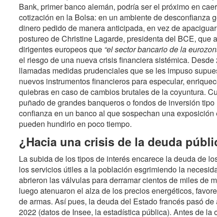
Bank, primer banco alemán, podría ser el próximo en cae
cotización en la Bolsa: en un ambiente de desconfianza g
dinero pedido de manera anticipada, en vez de apaciguar l
postureo de Christine Lagarde, presidenta del BCE, que a
dirigentes europeos que
“el sector bancario de la eurozon
el riesgo de una nueva crisis financiera sistémica. Desde
llamadas medidas prudenciales que se les impuso supuest
nuevos instrumentos financieros para especular, enrique
quiebras en caso de cambios brutales de la coyuntura. Cu
puñado de grandes banqueros o fondos de inversión tipo
confianza en un banco al que sospechan una exposición 
pueden hundirlo en poco tiempo.
¿Hacia una crisis de la deuda públi
La subida de los tipos de interés encarece la deuda de los
los servicios útiles a la población esgrimiendo la necesi
abrieron las válvulas para derramar cientos de miles de m
luego atenuaron el alza de los precios energéticos, favore
de armas. Así pues, la deuda del Estado francés pasó d
2022 (datos de Insee, la estadística pública). Antes de la