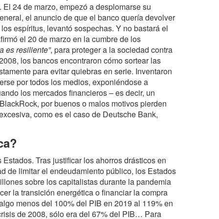
r. El 24 de marzo, empezó a desplomarse su
eneral, el anuncio de que el banco quería devolver
os espíritus, levantó sospechas. Y no bastará el
firmó el 20 de marzo en la cumbre de los
a es resiliente”
, para proteger a la sociedad contra
 2008, los bancos encontraron cómo sortear las
amente para evitar quiebras en serie. Inventaron
cerse por todos los medios, exponiéndose a
ando los mercados financieros – es decir, un
 BlackRock, por buenos o malos motivos pierden
excesiva, como es el caso de Deutsche Bank,
ca?
 Estados. Tras justificar los ahorros drásticos en
dad de limitar el endeudamiento público, los Estados
illones sobre los capitalistas durante la pandemia
cer la transición energética o financiar la compra
e algo menos del 100% del PIB en 2019 al 119% en
 crisis de 2008, sólo era del 67% del PIB… Para