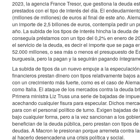
2023, la agencia France Tresor, que gestiona la deuda est
prestados con el tipo de interés del día. El endeudamiento
(millones de millones) de euros al final de este año. Al
un importe de 2,5 billones de euros, contempla pedir un 
año. La subida de los tipos de interés hincha la deuda de
conseguía préstamos con un tipo del 0,2% en enero de 202
el servicio de la deuda, es decir el importe que se paga 
52.000 millones, o sea más o menos el presupuesto de Ed
burguesía, pero la pagan y la seguirán pagando íntegrame
La subida de tipos da un nuevo empuje a la especulació
financieros prestan dinero con tipos relativamente bajo
con un crecimiento más fuerte, como es el caso de Aleman
como Italia. El ataque de los mercados contra la deuda brit
Primera ministra Liz Truss una serie de bajadas de impu
acechando cualquier fisura para especular. Dichos merc
para con el personal político de turno. Exigen bajadas de 
bajo cualquier forma, pero a la vez sancionan a los gob
benefician de la deuda pública, pero prestan con tipos d
deudas. A Macron le presionan porque arremeta contra las
al hacerlo desencadena una crisis política y social.