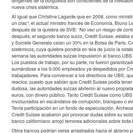
dirigentes de la burguesía son conscientes de la inestab
nueva crisis sistémica.
Al igual que Christine Lagarde que en 2008, como minis
un crac”
, el actual ministro francés de Economía, Bruno Le
después de la quiebra de SVB:
“No veo un riesgo de cont
después, el segundo banco suizo, Credit Suisse, estaba 
y Societe Generale caían un 30% en la Bolsa de París. Cr
sistémicos, cuya quiebra pondría en tela de juicio la estab
semana las autoridades suizas impusieron al banco UBS l
Los puestos de trabajo, por su parte, no fueron garanti
sumándose a los 9.000 empleados ya despedidos por Cred
trabajadores. Para convencer a los directivos de UBS, q
reacios, puesto que sabían que Credit Suisse podía tener
dudosa, las autoridades suizas abrieron al nuevo propieta
euros, con dinero público. Tanto Credit Suisse como UBS
involucrados en escándalos de corrupción, blanqueo o evas
Tenía participación en un fondo de especulación, Archeos
Credit Suisse acabaron por provocar dudas sobre su solid
banco californiano arrojó temores adicionales sobre toda l
Otros bancos podrían verse arrastrados hacia el abismo p