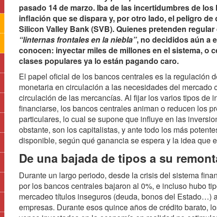
pasado 14 de marzo. Iba de las incertidumbres de los 
inflación que se dispara y, por otro lado, el peligro de
Silicon Valley Bank (SVB). Quienes pretenden regular 
“linternas frontales en la niebla”
, no decididos aún a 
conocen: inyectar miles de millones en el sistema, o cer
clases populares ya lo están pagando caro.
El papel oficial de los bancos centrales es la regulación 
monetaria en circulación a las necesidades del mercado c
circulación de las mercancías. Al fijar los varios tipos d
financiarse, los bancos centrales animan o reducen los p
particulares, lo cual se supone que influye en las invers
obstante, son los capitalistas, y ante todo los más potent
disponible, según qué ganancia se espera y la idea que el
De una bajada de tipos a su remon
Durante un largo periodo, desde la crisis del sistema fina
por los bancos centrales bajaron al 0%, e incluso hubo t
mercadeo títulos inseguros (deuda, bonos del Estado…) a
empresas. Durante esos quince años de crédito barato, lo