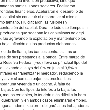
on mucho la inversión productiva, sino que
materias primas u otros sectores. Facilitaron
ontajes financieros. Aceleraron el desarrollo de
capital sin construir ni desarrollar al mismo
mo tamaño. Fluidificaron las fusiones y
centración del capital. Durante todo ese tiempo sin
s producidas que sacaban los capitalistas no dejó
, fue agravando la explotación y manteniendo los
baja inflación en los productos elaborados.
xto de limitarla, los bancos centrales, tras un
terés de sus préstamos a la banca. Entre marzo de
 Reserva Federal (Fed) llevó su principal tipo del
, llevando el suyo del 0% en julio al 3,5% a
trales es “ralentizar el mercado”, reduciendo la
 y a ver si con eso bajan los precios. Los
prar una vivienda o un coche. A falta de
ajar. Con los tipos de interés a la baja, las
enos rentables, lo tendrán más difícil a la hora
, o quebrarán; y en ambos casos eliminarán empleo.
inguna indemnización – obligará a los trabajadores