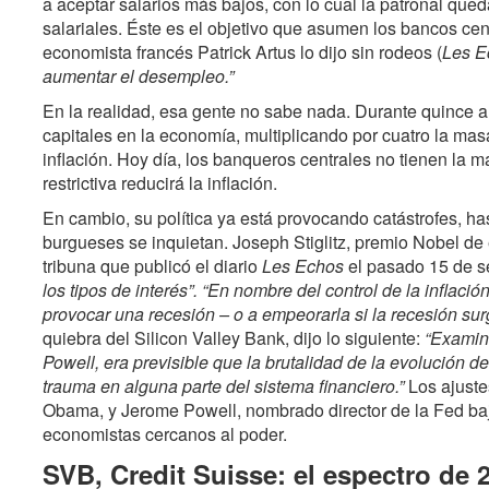
a aceptar salarios más bajos, con lo cual la patronal que
salariales. Éste es el objetivo que asumen los bancos cen
economista francés Patrick Artus lo dijo sin rodeos (
Les E
aumentar el desempleo.”
En la realidad, esa gente no sabe nada. Durante quince a
capitales en la economía, multiplicando por cuatro la ma
inflación. Hoy día, los banqueros centrales no tienen la m
restrictiva reducirá la inflación.
En cambio, su política ya está provocando catástrofes, h
burgueses se inquietan. Joseph Stiglitz, premio Nobel 
tribuna que publicó el diario
Les Echos
el pasado 15 de 
los tipos de interés”.
“En nombre del control de la inflació
provocar una recesión – o a empeorarla si la recesión su
quiebra del Silicon Valley Bank, dijo lo siguiente:
“Examin
Powell, era previsible que la brutalidad de la evolución d
trauma en alguna parte del sistema financiero.”
Los ajustes
Obama, y Jerome Powell, nombrado director de la Fed baj
economistas cercanos al poder.
SVB, Credit Suisse: el espectro de 