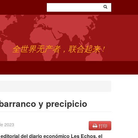
全世界无产者，联合起来 !
barranco y precipicio
de 2023
打印
n editorial del diario económico Les Echos, el