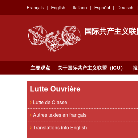
Skip
Français
English
Italiano
Español
Deutsch
to
main
content
国际共产主义联
主要观点
关于国际共产主义联盟（ICU）
搜
Lutte Ouvrière
Lutte de Classe
Autres textes en français
Translations into English