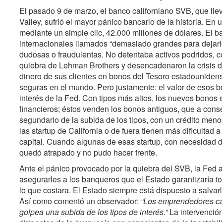
El pasado 9 de marzo, el banco californiano SVB, que ll
Valley, sufrió el mayor pánico bancario de la historia. En u
mediante un simple clic, 42.000 millones de dólares. El b
internacionales llamados “demasiado grandes para dejarl
dudosas o fraudulentas. No detentaba activos podridos, 
quiebra de Lehman Brothers y desencadenaron la crisis d
dinero de sus clientes en bonos del Tesoro estadounidens
seguras en el mundo. Pero justamente: el valor de esos b
interés de la Fed. Con tipos más altos, los nuevos bonos 
financieros; éstos venden los bonos antiguos, que a cons
segundario de la subida de los tipos, con un crédito meno
las startup de California o de fuera tienen más dificultad
capital. Cuando algunas de esas startup, con necesidad d
quedó atrapado y no pudo hacer frente.
Ante el pánico provocado por la quiebra del SVB, la Fed
asegurarles a los banqueros que el Estado garantizaría t
lo que costara. El Estado siempre está dispuesto a salvarle
Así como comentó un observador:
“Los emprendedores cal
golpea una subida de los tipos de interés.”
La intervenció