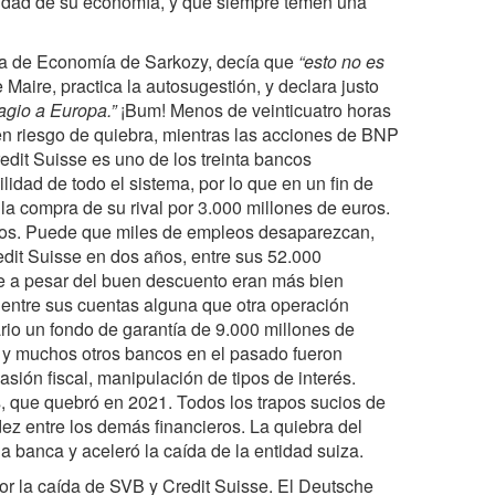
ilidad de su economía, y que siempre temen una
tra de Economía de Sarkozy, decía que
“esto no es
 Maire, practica la autosugestión, y declara justo
agio a Europa.”
¡Bum! Menos de veinticuatro horas
en riesgo de quiebra, mientras las acciones de BNP
edit Suisse es uno de los treinta bancos
ilidad de todo el sistema, por lo que en un fin de
a compra de su rival por 3.000 millones de euros.
zados. Puede que miles de empleos desaparezcan,
it Suisse en dos años, entre sus 52.000
ue a pesar del buen descuento eran más bien
 entre sus cuentas alguna que otra operación
rio un fondo de garantía de 9.000 millones de
 y muchos otros bancos en el pasado fueron
ión fiscal, manipulación de tipos de interés.
, que quebró en 2021. Todos los trapos sucios de
ez entre los demás financieros. La quiebra del
a banca y aceleró la caída de la entidad suiza.
or la caída de SVB y Credit Suisse. El Deutsche