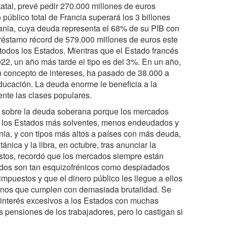
atal, prevé pedir 270.000 millones de euros
 público total de Francia superará los 3 billones
emania, cuya deuda representa el 68% de su PIB con
préstamo récord de 579.000 millones de euros este
 todos los Estados. Mientras que el Estado francés
2, un año más tarde el tipo es del 3%. En un año,
en concepto de intereses, ha pasado de 38.000 a
ucación. La deuda enorme le beneficia a la
nte las clases populares.
n sobre la deuda soberana porque los mercados
s a los Estados más solventes, menos endeudados y
ia, y con tipos más altos a países con más deuda,
ánica y la libra, en octubre, tras anunciar la
estos, recordó que los mercados siempre están
ados son tan esquizofrénicos como despiadados
impuestos y que el dinero público les llegue a ellos
iernos que cumplen con demasiada brutalidad. Se
e interés excesivos a los Estados con muchas
 pensiones de los trabajadores, pero lo castigan si