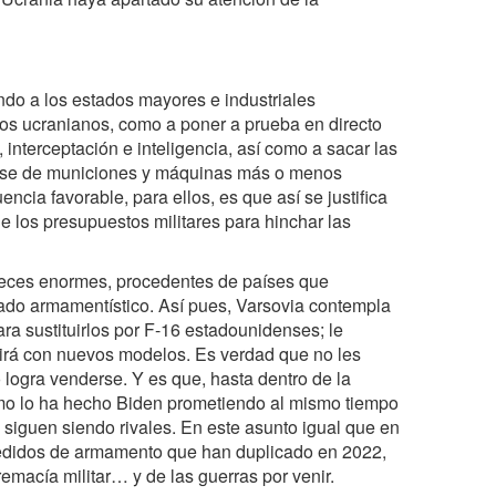
ndo a los estados mayores e industriales
dos ucranianos, como a poner a prueba en directo
nterceptación e inteligencia, así como a sacar las
erse de municiones y máquinas más o menos
cia favorable, para ellos, es que así se justifica
e los presupuestos militares para hinchar las
veces enormes, procedentes de países que
ado armamentístico. Así pues, Varsovia contempla
ra sustituirlos por F-16 estadounidenses; le
uirá con nuevos modelos. Es verdad que no les
 logra venderse. Y es que, hasta dentro de la
omo lo ha hecho Biden prometiendo al mismo tiempo
s siguen siendo rivales. En este asunto igual que en
 pedidos de armamento que han duplicado en 2022,
remacía militar… y de las guerras por venir.