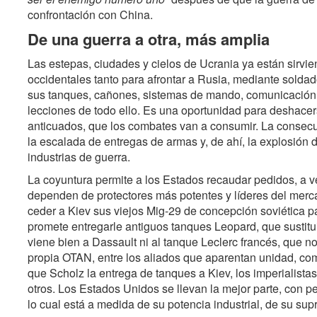
confrontación con China.
De una guerra a otra, más amplia
Las estepas, ciudades y cielos de Ucrania ya están sirvie
occidentales tanto para afrontar a Rusia, mediante solda
sus tanques, cañones, sistemas de mando, comunicación, i
lecciones de todo ello. Es una oportunidad para deshac
anticuados, que los combates van a consumir. La consecuen
la escalada de entregas de armas y, de ahí, la explosión d
industrias de guerra.
La coyuntura permite a los Estados recaudar pedidos, a 
dependen de protectores más potentes y líderes del merc
ceder a Kiev sus viejos Mig-29 de concepción soviética pa
promete entregarle antiguos tanques Leopard, que sustit
viene bien a Dassault ni al tanque Leclerc francés, que no
propia OTAN, entre los aliados que aparentan unidad, c
que Scholz la entrega de tanques a Kiev, los imperialista
otros. Los Estados Unidos se llevan la mejor parte, con
lo cual está a medida de su potencia industrial, de su sup