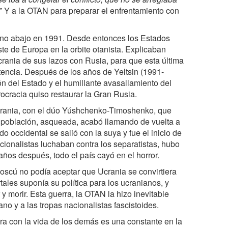
” Y a la OTAN para preparar el enfrentamiento con
ino abajo en 1991. Desde entonces los Estados
te de Europa en la orbite otanista. Explicaban
rania de sus lazos con Rusia, para que esta última
tencia. Después de los años de Yeltsin (1991-
n del Estado y el humillante avasallamiento del
rocracia quiso restaurar la Gran Rusia.
Ucrania, con el dúo Yúshchenko-Timoshenko, que
 población, asqueada, acabó llamando de vuelta a
o occidental se salió con la suya y fue el inicio de
acionalistas luchaban contra los separatistas, hubo
ños después, todo el país cayó en el horror.
scú no podía aceptar que Ucrania se convirtiera
les suponía su política para los ucranianos, y
y morir. Esta guerra, la OTAN la hizo inevitable
ano y a las tropas nacionalistas fascistoides.
rra con la vida de los demás es una constante en la