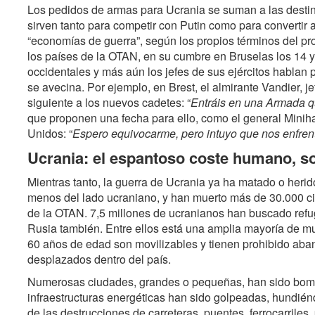
Los pedidos de armas para Ucrania se suman a las destina
sirven tanto para competir con Putin como para convertir
“economías de guerra”, según los propios términos del p
los países de la OTAN, en su cumbre en Bruselas los 14 y 
occidentales y más aún los jefes de sus ejércitos hablan
se avecina. Por ejemplo, en Brest, el almirante Vandier, j
siguiente a los nuevos cadetes: “
Entráis en una Armada qu
que proponen una fecha para ello, como el general Minih
Unidos: “
Espero equivocarme, pero intuyo que nos enfre
Ucrania: el espantoso coste humano, s
Mientras tanto, la guerra de Ucrania ya ha matado o heri
menos del lado ucraniano, y han muerto más de 30.000 civ
de la OTAN. 7,5 millones de ucranianos han buscado refugi
Rusia también. Entre ellos está una amplia mayoría de mu
60 años de edad son movilizables y tienen prohibido aband
desplazados dentro del país.
Numerosas ciudades, grandes o pequeñas, han sido bomb
infraestructuras energéticas han sido golpeadas, hundiéndo
de las destrucciones de carreteras, puentes, ferrocarriles