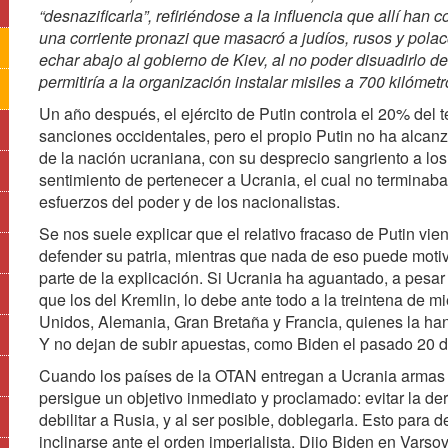
“desnazificarla”, refiriéndose a la influencia que allí ha
una corriente pronazi que masacró a judíos, rusos y polac
echar abajo al gobierno de Kiev, al no poder disuadirlo de
permitiría a la organización instalar misiles a 700 kilóme
Un año después, el ejército de Putin controla el 20% del t
sanciones occidentales, pero el propio Putin no ha alcanz
de la nación ucraniana, con su desprecio sangriento a lo
sentimiento de pertenecer a Ucrania, el cual no terminaba
esfuerzos del poder y de los nacionalistas.
Se nos suele explicar que el relativo fracaso de Putin vie
defender su patria, mientras que nada de eso puede motiv
parte de la explicación. Si Ucrania ha aguantado, a pesar 
que los del Kremlin, lo debe ante todo a la treintena de
Unidos, Alemania, Gran Bretaña y Francia, quienes la ha
Y no dejan de subir apuestas, como Biden el pasado 20 de
Cuando los países de la OTAN entregan a Ucrania armas c
persigue un objetivo inmediato y proclamado: evitar la der
debilitar a Rusia, y al ser posible, doblegarla. Esto para
inclinarse ante el orden imperialista. Dijo Biden en Varso