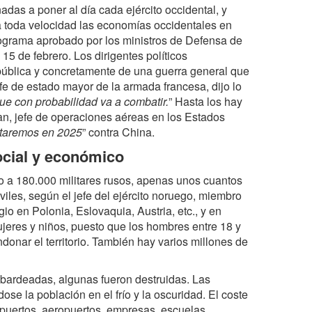
das a poner al día cada ejército occidental, y
 a toda velocidad las economías occidentales en
rograma aprobado por los ministros de Defensa de
15 de febrero. Los dirigentes políticos
 pública y concretamente de una guerra general que
efe de estado mayor de la armada francesa, dijo lo
e con probabilidad va a combatir.
” Hasta los hay
an, jefe de operaciones aéreas en los Estados
ntaremos en 2025
” contra China.
ocial y económico
do a 180.000 militares rusos, apenas unos cuantos
iles, según el jefe del ejército noruego, miembro
o en Polonia, Eslovaquia, Austria, etc., y en
jeres y niños, puesto que los hombres entre 18 y
onar el territorio. También hay varios millones de
ardeadas, algunas fueron destruidas. Las
se la población en el frío y la oscuridad. El coste
, puertos, aeropuertos, empresas, escuelas,