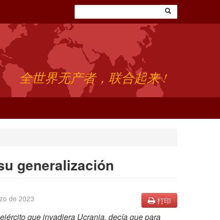
全世界无产者，联合起来 !
 su generalización
zo de 2023
打印
ejército que invadiera Ucrania, decía que para