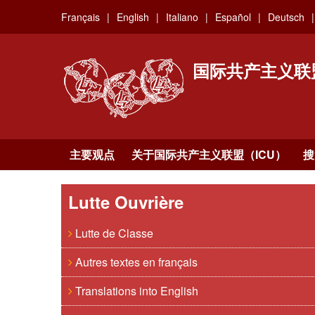
Skip
Français
English
Italiano
Español
Deutsch
to
main
content
国际共产主义联
主要观点
关于国际共产主义联盟（ICU）
搜
Lutte Ouvrière
Lutte de Classe
Autres textes en français
Translations into English