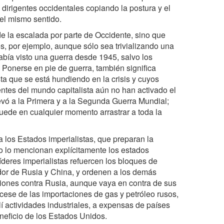
dirigentes occidentales copiando la postura y el
 el mismo sentido.
 de la escalada por parte de Occidente, sino que
s, por ejemplo, aunque sólo sea trivializando una
abía visto una guerra desde 1945, salvo los
Ponerse en pie de guerra, también significa
ta que se está hundiendo en la crisis y cuyos
entes del mundo capitalista aún no han activado el
evó a la Primera y a la Segunda Guerra Mundial;
uede en cualquier momento arrastrar a toda la
a los Estados imperialistas, que preparan la
mo lo mencionan explícitamente los estados
líderes imperialistas refuercen los bloques de
dor de Rusia y China, y ordenen a los demás
ciones contra Rusia, aunque vaya en contra de sus
l cese de las importaciones de gas y petróleo rusos,
í actividades industriales, a expensas de países
neficio de los Estados Unidos.