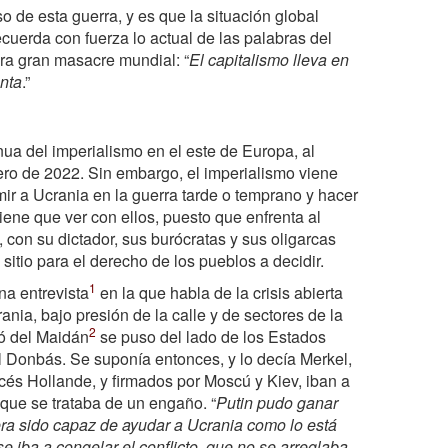
o de esta guerra, y es que la situación global
ecuerda con fuerza lo actual de las palabras del
era gran masacre mundial: “
El capitalismo lleva en
enta
.”
ua del imperialismo en el este de Europa, al
rero de 2022. Sin embargo, el imperialismo viene
ir a Ucrania en la guerra tarde o temprano y hacer
iene que ver con ellos, puesto que enfrenta al
 con su dictador, sus burócratas y sus oligarcas
sitio para el derecho de los pueblos a decidir.
1
na entrevista
en la que habla de la crisis abierta
nia, bajo presión de la calle y de sectores de la
2
ió del Maidán
se puso del lado de los Estados
l Donbás. Se suponía entonces, y lo decía Merkel,
ncés Hollande, y firmados por Moscú y Kiev, iban a
 que se trataba de un engaño. “
Putin pudo ganar
ra sido capaz de ayudar a Ucrania como lo está
e iba a congelar el conflicto, que no se arreglaba