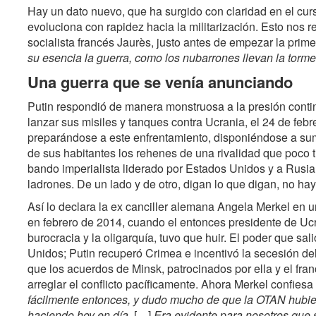
Hay un dato nuevo, que ha surgido con claridad en el curs
evoluciona con rapidez hacia la militarización. Esto nos r
socialista francés Jaurès, justo antes de empezar la prim
su esencia la guerra, como los nubarrones llevan la torm
Una guerra que se venía anunciando
Putin respondió de manera monstruosa a la presión contin
lanzar sus misiles y tanques contra Ucrania, el 24 de feb
preparándose a este enfrentamiento, disponiéndose a sum
de sus habitantes los rehenes de una rivalidad que poco t
bando imperialista liderado por Estados Unidos y a Rusia,
ladrones. De un lado y de otro, digan lo que digan, no hay 
Así lo declara la ex canciller alemana Angela Merkel en u
en febrero de 2014, cuando el entonces presidente de Ucra
burocracia y la oligarquía, tuvo que huir. El poder que sal
Unidos; Putin recuperó Crimea e incentivó la secesión de
que los acuerdos de Minsk, patrocinados por ella y el fra
arreglar el conflicto pacíficamente. Ahora Merkel confiesa
fácilmente entonces, y dudo mucho de que la OTAN hubie
haciendo hoy en día.
[…]
Era evidente para nosotros que s