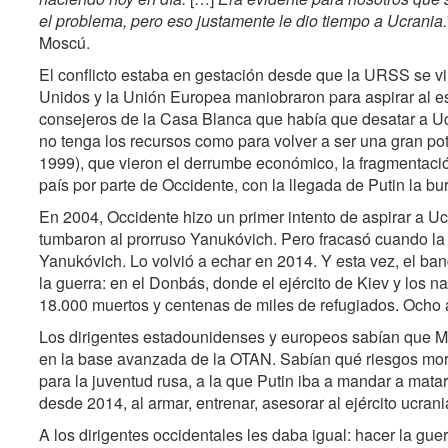
el problema, pero eso justamente le dio tiempo a Ucrania.
Moscú.
El conflicto estaba en gestación desde que la URSS se v
Unidos y la Unión Europea maniobraron para aspirar al es
consejeros de la Casa Blanca que había que desatar a Uc
no tenga los recursos como para volver a ser una gran po
1999), que vieron el derrumbe económico, la fragmentació
país por parte de Occidente, con la llegada de Putin la bu
En 2004, Occidente hizo un primer intento de aspirar a 
tumbaron al prorruso Yanukóvich. Pero fracasó cuando la
Yanukóvich. Lo volvió a echar en 2014. Y esta vez, el band
la guerra: en el Donbás, donde el ejército de Kiev y los n
18.000 muertos y centenas de miles de refugiados. Ocho a
Los dirigentes estadounidenses y europeos sabían que Mo
en la base avanzada de la OTAN. Sabían qué riesgos morta
para la juventud rusa, a la que Putin iba a mandar a matar 
desde 2014, al armar, entrenar, asesorar al ejército ucrani
A los dirigentes occidentales les daba igual: hacer la gue