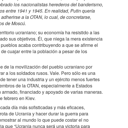
n cobrado los nacionalistas herederos del banderismo,
os entre 1941 y 1945. En realidad, Putin quería
 adherirse a la OTAN, lo cual, de concretarse,
tros de Moscú.
erritorio ucraniano; su economía ha resistido a las
ado sus objetivos. Él, que niega la mera existencia
s pueblos acaba contribuyendo a que se afirme el
 de cuajar entre la población a pesar de los
ne de la movilización del pueblo ucraniano por
ar a los soldados rusos. Vale. Pero sólo es una
de tener una industria y un ejército menos fuertes
 miembros de la OTAN, especialmente a Estados
n armado, financiado y apoyado de varias maneras.
 febrero en Kiev.
ada día más sofisticadas y más eficaces,
rota de Ucrania y hacer durar la guerra para
 demostrar al mundo lo que puede costar el no
via que “Ucrania nunca será una victoria para