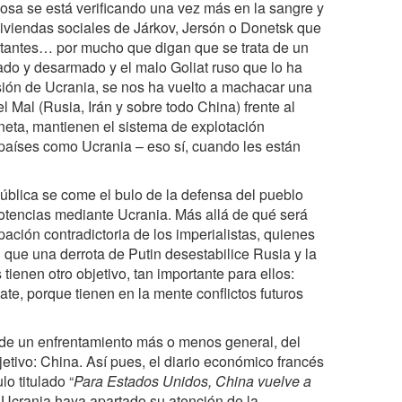
a cosa se está verificando una vez más en la sangre y
 viviendas sociales de Járkov, Jersón o Donetsk que
bitantes… por mucho que digan que se trata de un
ado y desarmado y el malo Goliat ruso que lo ha
asión de Ucrania, se nos ha vuelto a machacar una
Mal (Rusia, Irán y sobre todo China) frente al
aneta, mantienen el sistema de explotación
 países como Ucrania – eso sí, cuando les están
blica se come el bulo de la defensa del pueblo
otencias mediante Ucrania. Más allá de qué será
pación contradictoria de los imperialistas, quienes
 que una derrota de Putin desestabilice Rusia y la
tienen otro objetivo, tan importante para ellos:
te, porque tienen en la mente conflictos futuros
o de un enfrentamiento más o menos general, del
jetivo: China. Así pues, el diario económico francés
lo titulado “
Para Estados Unidos, China vuelve a
 Ucrania haya apartado su atención de la