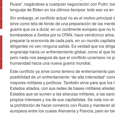
Rusia”, negándose a cualquier negociación con Putin; los 
lenguaje de Biden en los últimos tiempos: todo eso va en
Sin embargo, el conflicto actual no es el motivo principal
sirve como tela de fondo de una preparación de las mente
guerra que va a durar, en un continente europeo que no h
bombardeos a Serbia por la OTAN, hace veinticinco años. 
preparar la economía de cada país, en un mundo capitalis
dirigentes no ven ninguna salida. Es verdad que los dirig
engranaje hacia un enfrentamiento global, como el que ll
pero nada nos asegura de que el conflicto ucraniano no p
humanidad hacia una nueva guerra mundial.
Este conflicto ya sirve como terreno de entrenamiento par
posibilidad de un enfrentamiento “de alta intensidad” co
mayores militares y políticos. También sirve para que los 
Estados aliados, con sus redes de bases militares alrede
Estados que se sumen a las alianzas militares, a las san
propios intereses y los de sus capitalistas. Se nota con e
la prohibición de hacer comercio con Rusia y mantener all
europeos entre los cuales Alemania y Francia, pero en be