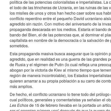
política de las potencias colonialistas e imperialistas. L
el lodo de las trincheras de Ucrania, en las ruinas de las
los misiles de unos y otros han hecho caer sobre sus ha
conflicto repentino entre el pequeño David ucraniano aisl
agredido sin razón. Con motivo del aniversario de la inv
propaganda descarada en los medios. Estaría el bando del 
bando del Bien, el de las potencias que, al dominar el pl
capitalista en nombre de la democracia o la salvación de
sometidos.
Esta propaganda masiva busca asegurar que la opinión pú
agredido, que en realidad es una guerra de las grandes p
de Rusia y el régimen de Putin (lo cual refleja una preocu
abogan por la victoria de Kiev al mismo tiempo que temen
región de manera incontrolable), los Estados imperialistas 
quieren amarrar a su propia población a su carro de comba
más amplios.
De hecho, el conflicto ucraniano lo tiene todo del prólog
cual políticos, generales y comentaristas ya señalan el ob
Les Echos
de 15 de febrero llevaba en la portada un artícu
ser el enemigo número uno
” después de que la guerra de