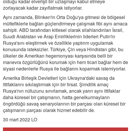
olduğu kadar elverişli bir uzlaşmayı kabul etmeye
zorlayacak kadar zayıflatmak istiyorlar.
Aynı zamanda, Blinken'in Orta Doğu'ya gitmesi de bölgesel
müttefiklerle bağları güçlendirmeye çalışmak fibi aynı amaca
sahipti. ABD tarafından kitlesel olarak silahlandırılan İsrail,
Suudi Arabistan ve Arap Emirliklerinin liderleri Putin'in
Rusya'sını eleştirmek ve özellikle yaptırım uygulamak
konusunda isteksizler. Türkiye, Çin veya Hindistan gibi, bu
ülkeler de Amerikan hegemonyası karşısında belli bir
manevra özgürlüğünü korumak için hem ticari bağlar hem de
siyasi nedenlerle Rusya ile bağlarını koparmak istemiyorlar.
Amerika Birleşik Devletleri için Ukrayna'daki savaş da
ittifaklarını sıkılaştırmak için bir fırsat. Şimdilik amaç
Rusya'nın nüfuzunu sınırlamak, ancak yarın aynı ittifaklar
daha küresel bir çatışmanın, hatta genelkurmayların
öngördüğü savaş senaryolarının bir parçası olan küresel bir
çatışmanın parçası olarak hizmet edebilir de.
30 mart 2022 LO