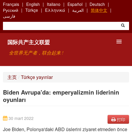
Skip
Français
English
Italiano
Español
Deutsch
to
Русский
Türkçe
Ελληνικά
العربية
简体中文
main
فارسی
content
国际共产主义联盟
全世界无产者，联合起来 !
主要观点
主页
/
Türkçe yayınlar
关于国际共产主义联盟（ICU）
Biden Avrupa'da: emperyalizmin liderinin
搜索
oyunları
联系方式
30 mart 2022
打印
Joe Biden, Polonya'daki ABD üslerini ziyaret etmeden önce