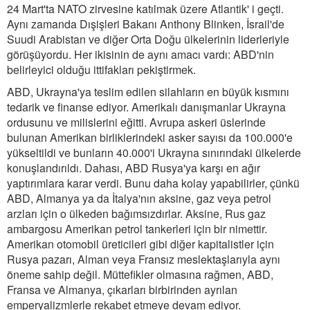
24 Mart'ta NATO zirvesine katılmak üzere Atlantik' i geçti.
Aynı zamanda Dışişleri Bakanı Anthony Blinken, İsrail'de
Suudi Arabistan ve diğer Orta Doğu ülkelerinin liderleriyle
görüşüyordu. Her ikisinin de aynı amacı vardı: ABD'nin
belirleyici olduğu ittifakları pekiştirmek.
ABD, Ukrayna'ya teslim edilen silahların en büyük kısmını
tedarik ve finanse ediyor. Amerikalı danışmanlar Ukrayna
ordusunu ve milislerini eğitti. Avrupa askeri üslerinde
bulunan Amerikan birliklerindeki asker sayısı da 100.000'e
yükseltildi ve bunların 40.000'i Ukrayna sınırındaki ülkelerde
konuşlandırıldı. Dahası, ABD Rusya'ya karşı en ağır
yaptırımlara karar verdi. Bunu daha kolay yapabilirler, çünkü
ABD, Almanya ya da İtalya'nın aksine, gaz veya petrol
arzları için o ülkeden bağımsızdırlar. Aksine, Rus gaz
ambargosu Amerikan petrol tankerleri için bir nimettir.
Amerikan otomobil üreticileri gibi diğer kapitalistler için
Rusya pazarı, Alman veya Fransız meslektaşlarıyla aynı
öneme sahip değil. Müttefikler olmasına rağmen, ABD,
Fransa ve Almanya, çıkarları birbirinden ayrılan
emperyalizmlerle rekabet etmeye devam ediyor.