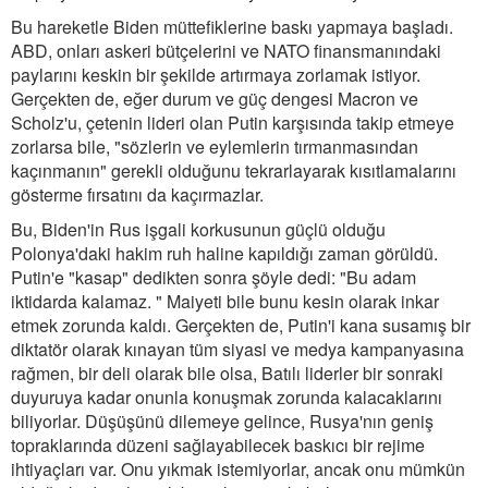
Bu hareketle Biden müttefiklerine baskı yapmaya başladı.
ABD, onları askeri bütçelerini ve NATO finansmanındaki
paylarını keskin bir şekilde artırmaya zorlamak istiyor.
Gerçekten de, eğer durum ve güç dengesi Macron ve
Scholz'u, çetenin lideri olan Putin karşısında takip etmeye
zorlarsa bile, "sözlerin ve eylemlerin tırmanmasından
kaçınmanın" gerekli olduğunu tekrarlayarak kısıtlamalarını
gösterme fırsatını da kaçırmazlar.
Bu, Biden'in Rus işgali korkusunun güçlü olduğu
Polonya'daki hakim ruh haline kapıldığı zaman görüldü.
Putin'e "kasap" dedikten sonra şöyle dedi: "Bu adam
iktidarda kalamaz. " Maiyeti bile bunu kesin olarak inkar
etmek zorunda kaldı. Gerçekten de, Putin'i kana susamış bir
diktatör olarak kınayan tüm siyasi ve medya kampanyasına
rağmen, bir deli olarak bile olsa, Batılı liderler bir sonraki
duyuruya kadar onunla konuşmak zorunda kalacaklarını
biliyorlar. Düşüşünü dilemeye gelince, Rusya'nın geniş
topraklarında düzeni sağlayabilecek baskıcı bir rejime
ihtiyaçları var. Onu yıkmak istemiyorlar, ancak onu mümkün