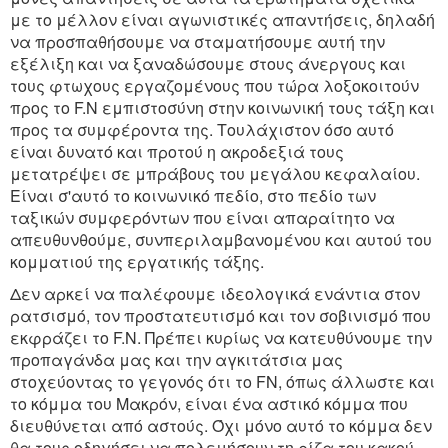
με το μέλλον είναι αγωνιστικές απαντήσεις, δηλαδή
να προσπαθήσουμε να σταματήσουμε αυτή την
εξέλιξη και να ξαναδώσουμε στους άνεργους και
τους φτωχους εργαζομένους που τώρα λοξοκοιτούν
προς το F.N εμπιστοσύνη στην κοινωνική τους τάξη και
προς τα συμφέροντα της. Τουλάχιστον όσο αυτό
είναι δυνατό και προτού η ακροδεξιά τους
μετατρέψει σε μπράβους του μεγάλου κεφαλαίου.
Είναι σ'αυτό το κοινωνικό πεδίο, στο πεδίο των
ταξικών συμφερόντων που είναι απαραίτητο να
απευθυνθούμε, συνπεριλαμβανομένου και αυτού του
κομματιού της εργατικής τάξης.
Δεν αρκεί να παλέφουμε ιδεολογικά ενάντια στον
ρατσισμό, τον προστατευτισμό και τον σοβινισμό που
εκφράζει το F.N. Πρέπει κυρίως να κατευθύνουμε την
προπαγάνδα μας και την αγκιτάτσια μας
στοχεύοντας το γεγονός ότι το FN, όπως άλλωστε και
το κόμμα του Mακρόν, είναι ένα αστικό κόμμα που
διευθύνεται από αστούς. Όχι μόνο αυτό το κόμμα δεν
θα τους οδηγήσει να πολεμήσουν τη ρίζα του κακού,