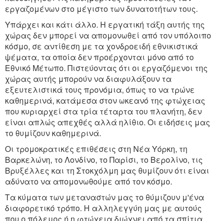
εργαζομένων στο μέγιστο των δυνατοτήτων τους.
Υπάρχει και κάτι άλλο. Η εργατική τάξη αυτής της
χώρας δεν μπορεί να απομονωθεί από τον υπόλοιπο
κόσμο, σε αντίθεση με τα χονδροειδή εθνικιστικά
ψέματα, τα οποία δεν προέρχονται μόνο από το
Εθνικό Μέτωπο. Πιστεύοντας ότι οι εργαζόμενοι της
χώρας αυτής μπορούν να διαφυλάξουν τα
εξευτελιστικά τους προνόμια, όπως το να τρώνε
καθημερινά, κατάμεσα στον ωκεανό της φτώχειας
που κυριαρχεί στα τρία τέταρτα του πλανήτη, δεν
είναι απλώς απεχθές αλλά ηλίθιο. Οι ειδήσεις μας
το θυμίζουν καθημερινά.
Οι τρομοκρατικές επιθέσεις στη Νέα Υόρκη, τη
Βαρκελώνη, το Λονδίνο, το Παρίσι, το Βερολίνο, τις
Βρυξέλλες και τη Στοκχόλμη μας θυμίζουν ότι είναι
αδύνατο να απομονωθούμε από τον κόσμο.
Τα κύματα των μεταναστών μας το θύμιζουν μ'ένα
διαφορετικό τρόπο. Η αλληλεγγύη μας με αυτούς
που ο πόλεμος ή η φτώχεια διώχνει από τα σπίτια