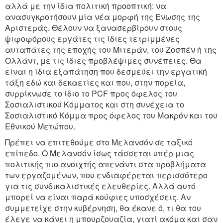
αλλά με την ίδια πολιτική προοπτική: να
ανασυγκροτήσουν μία νέα μορφή της Ένωσης της
Αριστεράς. Θέλουν να ξανασερβίρουν στους
ψιφοφόρους εργάτες τις ίδιες τετριμμένες
αυταπάτες της εποχής του Μιτεράν, του Ζοσπέν ή της
Ολλάντ, με τις ίδιες προβλέψιμες συνέπειες. Θα
είναι η ίδια εξαπάτηση που δεσμεύει την εργατική
τάξη εδώ και δεκαετίες και που, στην πορεία,
συρρίκνωσε το ίδιο το PCF προς όφελος του
Σοσιαλιστικού Κόμματος και στη συνέχεια το
Σοσιαλιστικό Κόμμα προς όφελος του Μακρόν και του
Εθνικού Μετώπου.
Πρέπει να επιτεθούμε στο Μελανσόν σε ταξικό
επίπεδο. Ο Μελανσόν ίσως τάσσεται υπέρ μιας
πολιτικής πιο ανοιχτής απενάντι στα προβλήματα
των εργαζομένων, που ενδιαφέρεται περισσότερο
για τις συνδικαλιστικές ελευθερίες. Αλλά αυτό
μπορεί να είναι παρά κούφιες υποσχέσεις. Αν
συμμετείχε στην κυβέρνηση, θα έκανε ό, τι θα του
έλεγε να κάνει η μπουρζουαζία, γιατί ακόμα και σαν