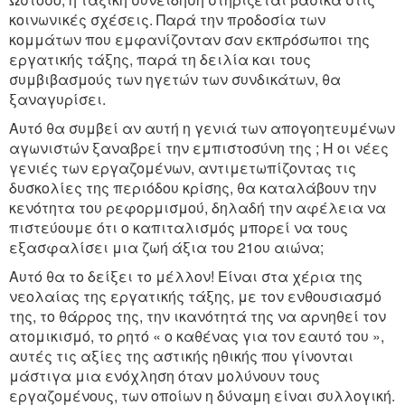
κοινωνικές σχέσεις. Παρά την προδοσία των
κομμάτων που εμφανίζονταν σαν εκπρόσωποι της
εργατικής τάξης, παρά τη δειλία και τους
συμβιβασμούς των ηγετών των συνδικάτων, θα
ξαναγυρίσει.
Αυτό θα συμβεί αν αυτή η γενιά των απογοητευμένων
αγωνιστών ξαναβρεί την εμπιστοσύνη της ; H οι νέες
γενιές των εργαζομένων, αντιμετωπίζοντας τις
δυσκολίες της περιόδου κρίσης, θα καταλάβουν την
κενότητα του ρεφορμισμού, δηλαδή την αφέλεια να
πιστεύουμε ότι ο καπιταλισμός μπορεί να τους
εξασφαλίσει μια ζωή άξια του 21ου αιώνα;
Αυτό θα το δείξει το μέλλον! Είναι στα χέρια της
νεολαίας της εργατικής τάξης, με τον ενθουσιασμό
της, το θάρρος της, την ικανότητά της να αρνηθεί τον
ατομικισμό, το ρητό « ο καθένας για τον εαυτό του »,
αυτές τις αξίες της αστικής ηθικής που γίνονται
μάστιγα μια ενόχληση όταν μολύνουν τους
εργαζομένους, των οποίων η δύναμη είναι συλλογική.