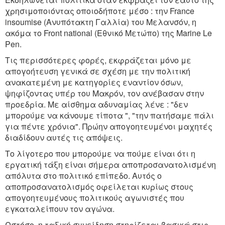
χρησιμοποιόντας οποιοδήποτε μέσο : την France
insoumise (Ανυπότακτη Γαλλία) του Μελανσόν, η
ακόμα το Front national (Εθνικό Μετώπο) της Marine Le
Pen.
Τις περισσότερες φορές, εκφράζεται μόνο με
απογοήτευση γενικά σε σχέση με την πολιτική
ανακατεμένη με κατηγορίες εναντίον όσων,
ψηφίζοντας υπέρ του Mακρόν, τον ανέβασαν στην
προεδρία. Με αίσθημα αδυναμίας λένε : "δεν
μπορούμε να κάνουμε τίποτα ", "την πατήσαμε πάλι
για πέντε χρόνια". Πρώην απογοητευμένοι μαχητές
διαδίδουν αυτές τις απόψεις.
Το λίγοτερο που μπορούμε να πούμε είναι ότι η
εργατική τάξη είναι σήμερα αποπροσανατολισμένη
απόλυτα στο πολιτικό επίπεδο. Αυτός ο
αποπροσανατολισμός οφείλεται κυρίως στους
απογοητευμένους πολιτικούς αγωνιστές που
εγκαταλείπουν τον αγώνα.
Ωστόσο, η ταξική συνείδηση στηρίζεται βασικά στις