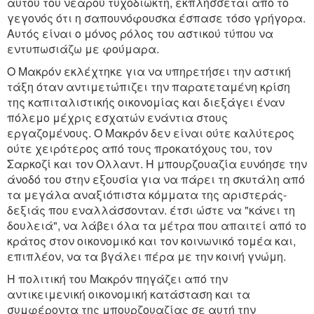
αυτού του νεαρού τυχοδιώκτη, εκπλήσσεται από το
γεγονός ότι η σαπουνόφουσκα έσπασε τόσο γρήγορα.
Αυτός είναι ο μόνος ρόλος του αστικού τύπου να
εντυπωσιάζω με φούμαρα.
Ο Mακρόν εκλέχτηκε για να υπηρετήσει την αστική
τάξη όταν αντιμετώπιζει την παρατεταμένη κρίση
της καπιταλιστικής οικονομίας και διεξάγει έναν
πόλεμο μέχρις εσχατών ενάντια στους
εργαζομένους. Ο Mακρόν δεν είναι ούτε καλύτερος
ούτε χειρότερος από τους προκατόχους του, τον
Σαρκοζί και τον Ολλαντ. Η μπουρζουαζία ευνόησε την
άνοδό του στην εξουσία για να πάρει τη σκυτάλη από
τα μεγάλα αναξιόπιστα κόμματα της αριστεράς-
δεξιάς που εναλλάσσονταν. έτσι ώστε να "κάνει τη
δουλειά", να λάβει όλα τα μέτρα που απαιτεί από το
κράτος στον οικονομικό και τον κοινωνικό τομέα και,
επιπλέον, να τα βγάλει πέρα με την κοινή γνώμη.
Η πολιτική του Mακρόν πηγάζει από την
αντικειμενική οικονομική κατάσταση και τα
συμφέροντα της μπουρζουαζίας σε αυτή την