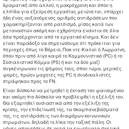
δραματική άπο αλλού, η μακρόχρονη και όπου η
ελπίδα για εξεύρεση εργασίας μειώνεται, υπάρχει
ήδη ένας αυξανόμενος αριθμός αντιδράσεων που
χαρακτηρίζονται από ρατσισμό, μίσος κατά των
μεταναστών ακόμη και εχθρότητα ενάντια σε όλα
όσα προέρχονται από το εργατικό κίνημα. Και δεν
είναι παράδοξο να σημειώσουμε ότι πρόκειται για
περιοχές όπως το Βόρειο, Πακ ντε-Καλαί ή Λωρραίνη,
όπου πριν από λίγο καιρό το Κομμουνιστικό (PC) ή το
Σοσιαλιστικό Κόμμα (PS) ή και τα δύο μαζί
συγκέντρωναν τις ψήφους τους, όπου τώρα, μερικές
φορές, πρώην μαχητές της PC ή συνδικαλιστές
στράφηκαν προς το FN.
Είναι δύσκολο να μετρηθεί η έκταση του φαινομένου
και ακόμη πιο δύσκολο να προβλεφθεί η εξέλιξή του.
Θα εξαρτηθεί ουσιαστικά από την εξέλιξη της
κρίσης, την επιδείνωσή της, τα σκαμπανεβάσματά
της, τις αντιδράσεις των διαφόρων κοινωνικών
στρωμάτων, δηλαδή τελίκα την ταξική πάλη. Οι
μόνες απαντήσεις σε αυτά τα ερωτήματα σχετικά