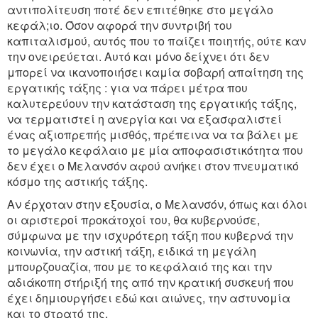
αντιπολίτευση ποτέ δεν επιτέθηκε στο μεγάλο
κεφάλ;ιο. Όσον αφορά την συντριβή του
καπιταλισμού, αυτός που το παίζει ποιητής, ούτε καν
την ονειρεύεται. Αυτό και μόνο δείχνει ότι δεν
μπορεί να ικανοποιήσει καμία σοβαρή απαίτηση της
εργατικής τάξης : για να πάρει μέτρα που
καλυτερεύουν την κατάσταση της εργατικής τάξης,
να τερματιστεί η ανεργία και να εξασφαλιστεί
ένας αξιοπρεπής μισθός, πρέπεινα να τα βάλει με
το μεγάλο κεφάλαιο με μία αποφασιστικότητα που
δεν έχει ο Μελανσόν αφού ανήκει στον πνευματικό
κόσμο της αστικής τάξης.
Αν έρχοταν στην εξουσία, ο Μελανσόν, όπως και όλοι
οι αριστεροί προκάτοχοί του, θα κυβερνούσε,
σύμφωνα με την ισχυρότερη τάξη που κυβερνά την
κοινωνία, την αστική τάξη, ειδικά τη μεγάλη
μπουρζουαζία, που με το κεφάλαιό της και την
αδιάκοπη στήριξή της από την κρατική συσκευή που
έχει δημιουργήσει εδώ και αιώνες, την αστυνομία
και το στρατό της.