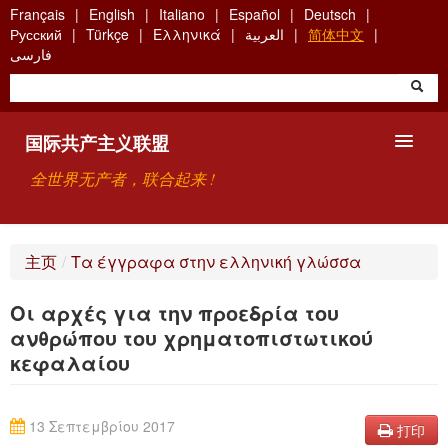
Skip
Français
English
Italiano
Español
Deutsch
to
Русский
Türkçe
Ελληνικά
العربية
简体中文
main
فارسی
content
国际共产主义联盟
全世界无产者，联合起来 !
主要观点
主页
/
Τα έγγραφα στην ελληνική γλώσσα
关于国际共产主义联盟（ICU）
Οι αρχές για την προεδρία του
搜索
ανθρώπου του χρηματοπιστωτικού
κεφαλαίου
联系方式
13 Σεπτεμβρίου 2017
打印