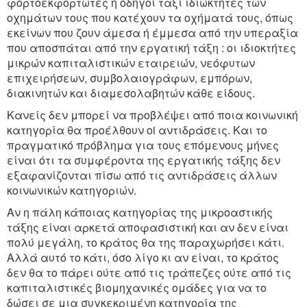
φορτοεκφορτωτές ή οδηγοί ταξί ιδιωκτήτες των
οχημάτων τους που κατέχουν τα οχήματά τους, όπως
εκείνων που ζουν άμεσα ή έμμεσα από την υπεραξία
που αποσπάται από την εργατική τάξη : οι ιδιοκτήτες
μικρών καπιταλιστικών εταιρειών, νεόφυτων
επιχειρήσεων, συμβολαιογράφων, εμπόρων,
διακινητών και διαμεσολαβητών κάθε είδους.
Κανείς δεν μπορεί να προβλέψει από ποια κοινωνική
κατηγορία θα προέλθουν oi αντιδράσεις. Και το
πραγματικό πρόβλημα για τους επόμενους μήνες
είναι ότι τα συμφέροντα της εργατικής τάξης δεν
εξαφανίζονται πίσω από τις αντιδράσεις άλλων
κοινωνικών κατηγοριών.
Αν η πάλη κάποιας κατηγορίας της μικροαστικής
τάξης είναι αρκετά αποφασιστική και αν δεν είναι
πολύ μεγάλη, το κράτος θα της παραχωρήσει κάτι.
Αλλά αυτό το κάτι, όσο λίγο κι αν είναι, το κράτος
δεν θα το πάρει ούτε από τις τράπεζες ούτε από τις
καπιταλιστικές βιομηχανικές ομάδες για να το
δώσει σε μια συγκεκριμένη κατηγορία της