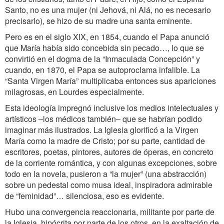
Santo, no es una mujer (ni Jehová, ni Alá, no es necesario
precisarlo), se hizo de su madre una santa eminente.
Pero es en el siglo XIX, en 1854, cuando el Papa anunció
que María había sido concebida sin pecado…, lo que se
convirtió en el dogma de la “Inmaculada Concepción” y
cuando, en 1870, el Papa se autoproclama infalible. La
“Santa Virgen María” multiplicaba entonces sus apariciones
milagrosas, en Lourdes especialmente.
Esta ideología impregnó inclusive los medios intelectuales y
artísticos –los médicos también– que se habrían podido
imaginar más ilustrados. La Iglesia glorificó a la Virgen
María como la madre de Cristo; por su parte, cantidad de
escritores, poetas, pintores, autores de óperas, en concreto
de la corriente romántica, y con algunas excepciones, sobre
todo en la novela, pusieron a “la mujer” (una abstracción)
sobre un pedestal como musa ideal, inspiradora admirable
de “feminidad”… silenciosa, eso es evidente.
Hubo una convergencia reaccionaria, militante por parte de
la Iglesia, hipócrita por parte de los otros, en la exaltación de