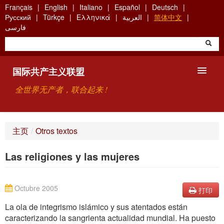
Skip
Français
English
Italiano
Español
Deutsch
to
Русский
Türkçe
Ελληνικά
العربية
简体中文
main
فارسی
content
国际共产主义联盟
全世界无产者，联合起来 !
主要观点
主页
/
Otros textos
关于国际共产主义联盟（ICU）
Las religiones y las mujeres
搜索
联系方式
Octubre 2005
打印
La ola de integrismo islámico y sus atentados están
caracterizando la sangrienta actualidad mundial. Ha puesto