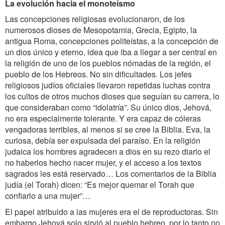
La evolución hacia el monoteísmo
Las concepciones religiosas evolucionaron, de los
numerosos dioses de Mesopotamia, Grecia, Egipto, la
antigua Roma, concepciones politeístas, a la concepción de
un dios único y eterno, idea que iba a llegar a ser central en
la religión de uno de los pueblos nómadas de la región, el
pueblo de los Hebreos. No sin dificultades. Los jefes
religiosos judíos oficiales llevaron repetidas luchas contra
los cultos de otros muchos dioses que seguían su carrera, lo
que consideraban como “idolatría”. Su único dios, Jehová,
no era especialmente tolerante. Y era capaz de cóleras
vengadoras terribles, al menos si se cree la Biblia. Eva, la
curiosa, debía ser expulsada del paraíso. En la religión
judaica los hombres agradecen a dios en su rezo diario el
no haberlos hecho nacer mujer, y el acceso a los textos
sagrados les está reservado… Los comentarios de la Biblia
judía (el Torah) dicen: “Es mejor quemar el Torah que
confiarlo a una mujer”…
El papel atribuido a las mujeres era el de reproductoras. Sin
embargo Jehová solo sirvió al pueblo hebreo, por lo tanto no