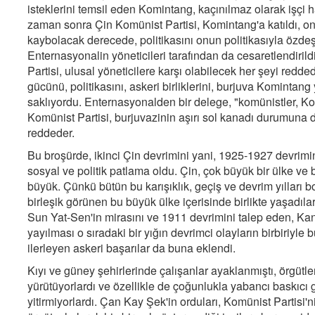
isteklerini temsil eden Komintang, kaçınılmaz olarak işçi h
zaman sonra Çin Komünist Partisi, Komintang'a katıldı, on
kaybolacak derecede, politikasını onun politikasıyla özdeşl
Enternasyonalin yöneticileri tarafından da cesaretlendiril
Partisi, ulusal yöneticilere karşı olabilecek her şeyi redd
gücünü, politikasını, askeri birliklerini, burjuva Komintang
saklıyordu. Enternasyonalden bir delege, "komünistler, Kom
Komünist Partisi, burjuvazinin aşırı sol kanadı durumuna 
reddeder.
Bu broşürde, ikinci Çin devrimini yani, 1925-1927 devrimin
sosyal ve politik patlama oldu. Çin, çok büyük bir ülke 
büyük. Çünkü bütün bu karışıklık, geçiş ve devrim yılları b
birleşik görünen bu büyük ülke içerisinde birlikte yaşadıl
Sun Yat-Sen'in mirasını ve 1911 devrimini talep eden, Kant
yayılması o sıradaki bir yığın devrimci olayların birbiriyl
ilerleyen askeri başarılar da buna eklendi.
Kıyı ve güney şehirlerinde çalışanlar ayaklanmıştı, örgütle
yürütüyorlardı ve özellikle de çoğunlukla yabancı baskıcı g
yitirmiyorlardı. Çan Kay Şek'in orduları, Komünist Partisi'