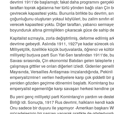
devrimi 1911'de başlamıştı; fakat daha programını gerçe
taraftan toprak ağalarına her türlü yönden bağlı olan Çin 
çevirecek kapasitesi yoktu. Bununla birlikte bu devrim, sı
çoğunluğunu oluşturan yoksul köylüleri, bu zalim sınıfın e
verecek kapasitesi yoktu. Diğer taraftan, yabancı sermaye
boyunduruk altına girmişlikten çıkaracak güce de sahip değ
Kapitalist sızmayla, zorla değiştirilmiş, deforme edilmiş a
devrime gebeydi. Aslında 1911, 1927'ye kadar sürecek olan
Milliyetçilik, özellikle küçük burjuvalarda, öğrenci ve kül
milliyetçi burjuva parti Sun Yat-Sen tarafından 1911'de, b
Savası sırasında, Çin ekonomisi Batıdan gelen taleplerle şi
çalışmaya gittiler ve onları diğerleri izledi. Gidenler gen
Mayısında, Versailles Antlaşması imzalandığında, Pekinli ö
emperyalizmine1 verilen hediyelere karşı çok şiddetli bir g
yeniden gözden geçirme dönemini başlattı. Komintang bun
emperyalist egemenliğe karşı savaşan herkesi kendine çe
Bu yeni genç milliyetçi parti Komintang'ın yardım ve des
Birliği idi. Sonuçta, 1917 Rus devrimi, halkların kendi kade
Onu sadece bir duyuru ile yapmıyor -Amerikan başkanı Wil
mücadelesinin bir parçası yaparak pratikte de gösteriyord