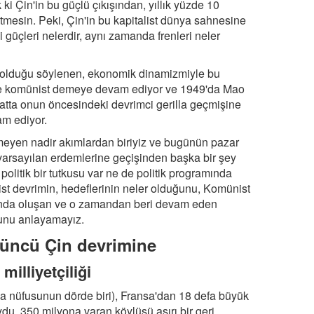
ki Çin'in bu güçlü çıkışından, yıllık yüzde 10
tmesin. Peki, Çin'in bu kapitalist dünya sahnesine
i güçleri nelerdir, aynı zamanda frenleri neler
ü olduğu söylenen, ekonomik dinamizmiyle bu
ine komünist demeye devam ediyor ve 1949'da Mao
atta onun öncesindeki devrimci gerilla geçmişine
am ediyor.
rmeyen nadir akımlardan biriyiz ve bugünün pazar
varsayılan erdemlerine geçişinden başka bir şey
politik bir tutkusu var ne de politik programında
ist devrimin, hedeflerinin neler olduğunu, Komünist
yılında oluşan ve o zamandan beri devam eden
ğunu anlayamayız.
üncü Çin devrimine
milliyetçiliği
ya nüfusunun dörde biri), Fransa'dan 18 defa büyük
u. 350 milyona varan köylüsü aşırı bir geri