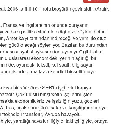
k 2006 tarihli 101 nolu broşürün çevirisidir. (Aralık
, Fransa ve İngiltere'nin önünde dünyanın
ve bazı politikacıları dinlediğimizde "yirmi birinci
n, Amerika'yı tahtından indireceği ve yirmi ile otuz
gelen gücü olacağı söyleniyor. Bazıları bu durumdan
erhası sosyalist uykusundan uyanıyor" gibi laflar
n uluslararası ekonomideki yerinin ağırlığı bir
inde; oyuncak, tekstil, kol saati, bilgisayar,
ekonomisinde daha fazla kendini hissettirmeye
a kısa bir süre önce SEB'in işçilerini kapıya
adır. Çok uluslu bir şirketin işçilerini işten
sa'da ekonomik kriz ve işsizliğin yüzü, gözleri
irbus, uçaklarını Çin'e satar ve karşılığında oraya
ri "teknoloji transferi", Avrupa havayolu
e, yarattığı hava kirliliğiyle, taklitçiliğiyle, ortaya