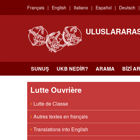
Skip
Français
English
Italiano
Español
Deutsch
to
main
content
ULUSLARARAS
SUNUŞ
UKB NEDIR?
ARAMA
BIZI A
Lutte Ouvrière
Lutte de Classe
Autres textes en français
Translations into English