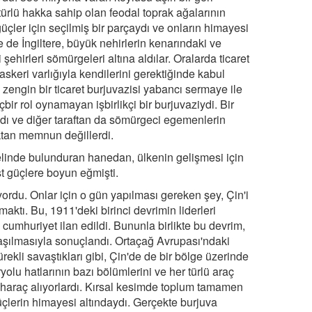
türlü hakka sahip olan feodal toprak ağalarının
güçler için seçilmiş bir parçaydı ve onların himayesi
e de İngiltere, büyük nehirlerin kenarındaki ve
irleri sömürgeleri altına aldılar. Oralarda ticaret
r askeri varlığıyla kendilerini gerektiğinde kabul
, zengin bir ticaret burjuvazisi yabancı sermaye ile
çbir rol oynamayan işbirlikçi bir burjuvaziydi. Bir
ıydı ve diğer taraftan da sömürgeci egemenlerin
tan memnun değillerdi.
 elinde bulunduran hanedan, ülkenin gelişmesi için
st güçlere boyun eğmişti.
yordu. Onlar için o gün yapılması gereken şey, Çin'i
tı. Bu, 1911'deki birinci devrimin liderleri
ve cumhuriyet ilan edildi. Bununla birlikte bu devrim,
aşılmasıyla sonuçlandı. Ortaçağ Avrupası'ndaki
rekli savaştıkları gibi, Çin'de de bir bölge üzerinde
ryolu hatlarının bazı bölümlerini ve her türlü araç
ve haraç alıyorlardı. Kırsal kesimde toplum tamamen
çlerin himayesi altındaydı. Gerçekte burjuva