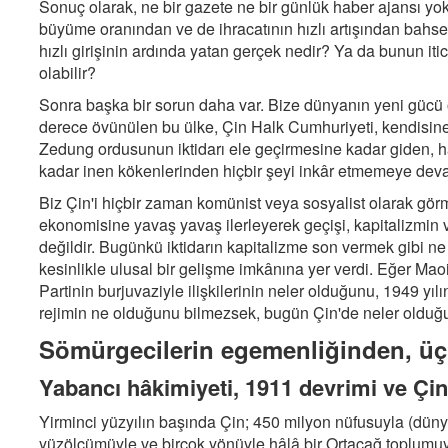
Sonuç olarak, ne bir gazete ne bir günlük haber ajansı yok 
büyüme oranından ve de ihracatının hızlı artışından bahse
hızlı girişinin ardında yatan gerçek nedir? Ya da bunun itic
olabilir?
Sonra başka bir sorun daha var. Bize dünyanın yeni güc
derece övünülen bu ülke, Çin Halk Cumhuriyeti, kendis
Zedung ordusunun iktidarı ele geçirmesine kadar giden, h
kadar inen kökenlerinden hiçbir şeyi inkâr etmemeye dev
Biz Çin'i hiçbir zaman komünist veya sosyalist olarak gö
ekonomisine yavaş yavaş ilerleyerek geçişi, kapitalizmin 
değildir. Bugünkü iktidarın kapitalizme son vermek gibi ne 
kesinlikle ulusal bir gelişme imkânına yer verdi. Eğer Mao
Partinin burjuvaziyle ilişkilerinin neler olduğunu, 1949 
rejimin ne olduğunu bilmezsek, bugün Çin'de neler oldu
Sömürgecilerin egemenliğinden, üç
Yabancı hâkimiyeti, 1911 devrimi ve Çin 
Yirminci yüzyılın başında Çin; 450 milyon nüfusuyla (dün
yüzölçümüyle ve birçok yönüyle hâlâ bir Ortaçağ toplumuyd