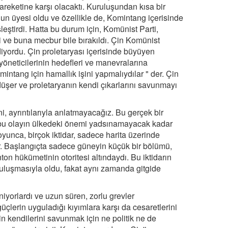
areketine karşı olacaktı. Kuruluşundan kısa bir
un üyesi oldu ve özellikle de, Komintang içerisinde
eştirdi. Hatta bu durum için, Komünist Parti,
di ve buna mecbur bile bırakıldı. Çin Komünist
ediyordu. Çin proletaryası içerisinde büyüyen
 yöneticilerinin hedefleri ve manevralarına
intang için hamallık işini yapmalıydılar " der. Çin
düşer ve proletaryanın kendi çıkarlarını savunmayı
i, ayrıntılarıyla anlatmayacağız. Bu gerçek bir
ve bu olayın ülkedeki önemi yadsınamayacak kadar
oyunca, birçok iktidar, sadece harita üzerinde
ar. Başlangıçta sadece güneyin küçük bir bölümü,
on hükümetinin otoritesi altındaydı. Bu iktidarın
e buluşmasıyla oldu, fakat aynı zamanda gitgide
niyorlardı ve uzun süren, zorlu grevler
üçlerin uyguladığı kıyımlara karşı da cesaretlerini
nin kendilerini savunmak için ne politik ne de