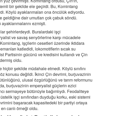
den yüz çevirmişti. Komintang ordusu, Çin'in,
mli bir şekilde ele geçirdi. Bu, Komintang
rdi. Köylü ayaklanmaları ona öncülük ediyordu.
e geldiğine dair umutları çok çabuk söndü.
 ayaklanmalarını ezmişti.
ılar şehirlerdeydi. Buralardaki işçi
yalist ve savaş senyörlerine karşı mücadele
Komintang, işçilerin cesetleri üzerinde iktidara
emanları katledidi, lokomotiflerin sıcak su
st Partisinin gücünü ve kredisini kullandı ve Çin
dermiş oldu.
re hiçbir şekilde müdahale etmedi. Köylü sınıfını
z konusu değildi. İkinci Çin devrimi, burjuvazinin
ütünlüğünü, ulusal özgürlüğünü ve tarım reformunu
da, burjuvazinin emperyalist güçlerin ezici
bancı sermayeye bütünüyle bağımlıydı. Feodaliteye
üstelik işçi sınıfından duyduğu korku, eski sistemi
vrimini başaracak kapasitedeki bir partiyi ortaya
en canlı örneği oldu.