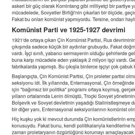
askeri bir güç olarak Komintang gibi milliyetçi bir partiy
mücadelede, Sovyetler Birliği'nin çıkarları bir ölçüde, geçici
Fakat bu onları komünist yapmıyordu. Tersine, ondan hayli 
Komünist Parti ve 1925-1927 devrimi
1921'de ortaya çıkan Çin Komünist Partisi, Rus devriminin
çıkışında sadece küçük bir aydınlar grubuydu. Fakat doğm
vardı. İşçi sınıfı, yabancı sermayenin olduğu şehirlerde g
buna karşı mücadele eden yaklaşık 2 milyon işçi vardı. Ge
fabrikalarda yapmıştı. Bu çıkışla binlerce işçiyi çok çabuk
Başlangıçta, Çin Komünist Partisi, Çin proleter partisi ol
seksiyonu idi. İlk yıllarında, Enternasyonal, Çin örneğinde
için "bağımsız bir politika" programı ortaya koymuş, gerçek
yılların ortalarında Lenin ölmüştü, Troçki Sovyet yönetim
Bolşevik ve Sovyet devletinin yaşadığı Stalinistleşmey
bir diğer yanı, Enternasyonal seksiyonlarının komünist olm
Hiç kuşku yok ki mevcut durumda Çin komünistlerinin emp
konusuydu. Fakat bunu, kendi politikalarıyla kendilerine 
zaman proletaryanın özgürlüğünü korumayı amaçlayacak ş