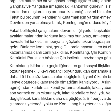
örgütsel olarak hiç bir yol göstermediği işçilere karşı ani
Şanghay ve Yangstse ırmağındaki Kanton'un güneyini siste
tarafından oluşturulmuş ordunun kazandığı askeri bir zafe
Fakat bu ordunun, kendilerini kurtarmak için yardım etmey
Devrimden yana olmayı bırak, Komingtang'ın ordusu köylü
Fakat belirleyici çatışmaların devam ettiği yerler, başkaldır
ayaklanmalarından korkuya kapılmış burjuvazi, anti-emper
heveslerini terk etti. Emperyalist güçlerle tekrar bağdaşan 
geldi. Binlerce komünist, genç Çin proletaryasının en iyi el
kazanlarında canlı canlı yakıldılar. Komintang, Çin Komüni
Komünist Partisi de böylece Çin işçilerini mezbahaya gön
Komintang iktidarı ele geçirdiğinde, en geri sosyal ilişkile
özgürleştirmek, ülkeyi yabancı boyunduruktan kurtarmak sö
daha 1911'de söz konusu olan değişimleri, yani ülkenin b
ileriye götürecek kapasitede olmadığını kanıtlıyordu. Aslın
ağırlığından kurtulması kendi yararına olacaktı, fakat ya
son vermek onun çıkarınaydı, fakat feodallere bağlıydı. Ve 
değiştirecek kararlılıktan daha da güçlüydü. Bir burjuva de
çıkaracak yeteneği yoktu ve Komintang bu yeteneksizliğin 