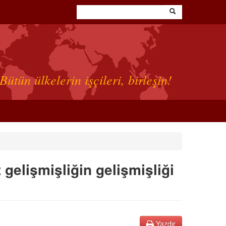
Bütün ülkelerin işçileri, birleşin!
gelişmişliğin gelişmişliği
Yazdır