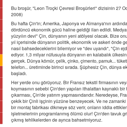
Bu broşür, "Leon Troçki Çevresi Broşürleri" dizisinin 27 Oca
2008)
Bu hafta Çin'in; Amerika, Japonya ve Almanya'nın ardında
dördüncü ekonomik gücü haline geldiği ilan edildi. Medyayı 
yüzyılın devi" Çin, dünyanın yeni atölyesi olacak. Bize onu
yıl içerisinde dünyanın politik, ekonomik ve askeri önde 
nasıl bahsedeceklerini bilemiyor ve "dev uyandı", "Çin ejd
ediyor. 1,3 milyar nüfusuyla dünyanın en kalabalık ülkesini
gerçek. Dünya kömür, çelik, çinko, çimento, pamuk... tüketim
telefon... üretiminde birinci sırada. Şüphesiz Çin, dünya 
başladı.
Her yerde onu görüyoruz. Bir Fransız tekstil firmasının vey
koymasının sebebi Çin'den yapılan ithalattan kaynaklı bir hat
çıkarması, Çin'de yatırım yapmasındandır. Neredeyse, Fran
çekik bir Çinli işçinin yüzüne benzeyecek. Ve ne zamanki A
bir montaj fabrikası dikmeye söz verir, onların iddia ettikle
işletmelerinin programlanmış ölümü olur! Çin'den tavuk gribiyl
çıkmış tehlikelerden de ayrıca bahsetmiyoruz.