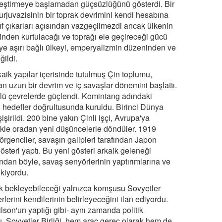
kleştirmeye başlamadan güçsüzlüğünü gösterdi. Bir
burjuvazisinin bir toprak devrimini kendi hesabına
nıf çıkarları açısından vazgeçilmezdi ancak ülkenin
linden kurtulacağı ve toprağı ele geçireceği gücü
ye aşırı bağlı ülkeyi, emperyalizmin düzeninden ve
ildi.
rkaik yapılar içerisinde tutulmuş Çin toplumu,
 uzun bir devrim ve iç savaşlar dönemini başlattı.
türlü çevrelerde güçlendi. Komintang adındaki
u hedefler doğrultusunda kuruldu. Birinci Dünya
şirildi. 200 bine yakın Çinli işçi, Avrupa'ya
ellikle oradan yeni düşüncelerle döndüler. 1919
rgenciler, savaşın galipleri tarafından Japon
österi yaptı. Bu yeni gösteri arkaik geleneği
dan böyle, savaş senyörlerinin yaptırımlarına ve
kiyordu.
tek bekleyebileceği yalnızca komşusu Sovyetler
rlerini kendilerinin belirleyeceğini ilan ediyordu.
son'un yaptığı gibi- aynı zamanda politik
u. Sovyetler Birliği, hem araç gereç olarak hem de