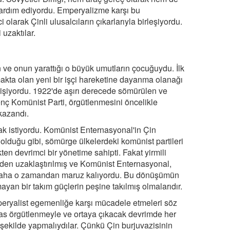
e yardım ediyordu. Emperyalizme karşı bu
 olarak Çinli ulusalcıların çıkarlarıyla birleşiyordu.
uzaktılar.
 ve onun yarattığı o büyük umutların çocuğuydu. İlk
akta olan yeni bir işçi hareketine dayanma olanağı
elişiyordu. 1922'de aşırı derecede sömürülen ve
nç Komünist Parti, örgütlenmesini öncelikle
 kazandı.
mak istiyordu. Komünist Enternasyonal'in Çin
 olduğu gibi, sömürge ülkelerdeki komünist partileri
ten devrimci bir yönetime sahipti. Fakat yirmili
inden uzaklaştırılmış ve Komünist Enternasyonal,
e daha o zamandan maruz kalıyordu. Bu dönüşümün
ayan bir takım güçlerin peşine takılmış olmalarıdır.
eryalist egemenliğe karşı mücadele etmeleri söz
has örgütlenmeyle ve ortaya çıkacak devrimde her
ekilde yapmalıydılar. Çünkü Çin burjuvazisinin