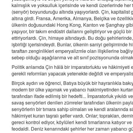
kalmışlık ve yoksulluk içerisinde ve kendi üzerlerinde her 
(senyör) boyunduruğu altında yaşıyorlardı. Çin, kapitalist 
altına girdi. Fransa, Amerika, Almanya, Belçika ve özellikl
ülkenin doğusundaki Hong Kong, Kanton ve Şanghay gibi şeh
yapıyor, bir takım endüstri dallarını geliştiriyor ve güçlü bi
ettiriyorlardı. Çin, himaye altındaydı. Bu doğu şehirlerinde
işbirliği içerisindeydi. Bunlar, ülkenin saniyi gelişiminde hi
taraftan zenginlikleri emperyalizmle olan ilişkilerine bağl
sebep olduğu aşağılanma ve alt sınıf pozisyonunda olmak
Politik anlamda Çin hâlâ bir imparatorluktu ve hâkimiyeti
gerekli reformları yapacak yetenekte değildi ve emperyali
Birçok aydın ve öğrenci, Batıya büyük bir hayranlıkla bakı
modern bir ülke yapmak ve yabancı hakimiyetinden kurtarmak
tarafından ifade edilmiş bir hedefti... İmparatorluk yıkıldı 
savaş senyörleri denilen zümreler tarafından ülkenin payl
senyörlerin bir tımara sahip olmaları ve kendi aralarında sü
hâkimiyet kuran taşralı şefler vardı. Onlar; toprakları, demi
gereci kontrol ediyor, köylüleri kendi tımarlarına katıyor 
feodaldi. Deniz kenarındaki şehirler her zaman yabancı gü