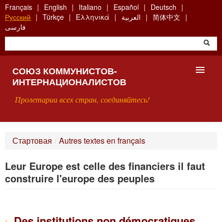
Skip
Français
English
Italiano
Español
Deutsch
to
Русский
Türkçe
Ελληνικά
العربية
简体中文
main
فارسی
content
СОЮЗ КОММУНИСТОВ-
ИНТЕРНАЦИОНАЛИСТОВ
Пролетарии всех стран, соединяйтесь!
ГЛАВНАЯ
Стартовая
/
Autres textes en français
ЧТО ТАКОЕ СКИ?
Leur Europe est celle des financiers il faut
ПОИСК
construire l'europe des peuples
КОНТАКТЫ
Des institutions non démocratiques