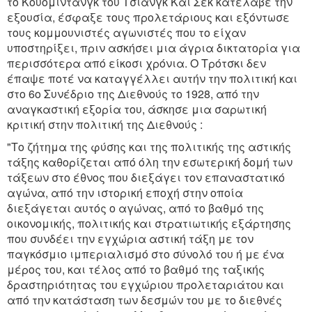
το Κουομιντάνγκ του Τσιανγκ Κάι Σεκ κατέλαβε την
εξουσία, έσφαξε τους προλετάριους και εξόντωσε
τους κομμουνιστές αγωνιστές που το είχαν
υποστηρίξει, πριν ασκήσει μια άγρια δικτατορία για
περισσότερα από είκοσι χρόνια. Ο Τρότσκι δεν
έπαψε ποτέ να καταγγέλλει αυτήν την πολιτική και
στο 6ο Συνέδριο της Διεθνούς το 1928, από την
αναγκαστική εξορία του, άσκησε μια σαρωτική
κριτική στην πολιτική της Διεθνούς :
"Το ζήτημα της φύσης και της πολιτικής της αστικής
τάξης καθορίζεται από όλη την εσωτερική δομή των
τάξεων στο έθνος που διεξάγει τον επαναστατικό
αγώνα, από την ιστορική εποχή στην οποία
διεξάγεται αυτός ο αγώνας, από το βαθμό της
οικονομικής, πολιτικής και στρατιωτικής εξάρτησης
που συνδέει την εγχώρια αστική τάξη με τον
παγκόσμιο ιμπεριαλισμό στο σύνολό του ή με ένα
μέρος του, και τέλος από το βαθμό της ταξικής
δραστηριότητας του εγχώριου προλεταριάτου και
από την κατάσταση των δεσμών του με το διεθνές