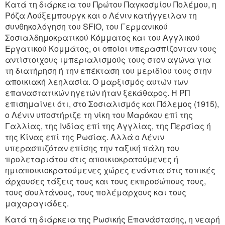
Κατά τη διάρκεια του Πρώτου Παγκοσμίου Πολέμου, η
Ρόζα Λούξεμπουργκ και ο Λένιν κατήγγειλαν τη
συνθηκολόγηση του SFIO, του Γερμανικού
Σοσιαλδημοκρατικού Κόμματος και του Αγγλικού
Εργατικού Κομμάτος, οι οποίοι υπερασπίζονταν τους
αντίστοιχους ιμπεριαλισμούς τους στον αγώνα για
τη διατήρηση ή την επέκταση του μεριδίου τους στην
αποικιακή λεηλασία. Ο μαρξισμός αυτών των
επαναστατικών ηγετών ήταν ξεκάθαρος. Η ΡΠ
επισημαίνει ότι, στο Σοσιαλισμός και Πόλεμος (1915),
ο Λένιν υποστήριζε τη νίκη του Μαρόκου επί της
Γαλλίας, της Ινδίας επί της Αγγλίας, της Περσίας ή
της Κίνας επί της Ρωσίας. Αλλά ο Λένιν
υπερασπιζόταν επίσης την ταξική πάλη του
προλεταριάτου στις αποικιοκρατούμενες ή
ημιαποικιοκρατούμενες χώρες ενάντια στις τοπικές
άρχουσες τάξεις τους και τους εκπροσώπους τους,
τους σουλτάνους, τους πολέμαρχους και τους
μαχαραγιάδες.
Κατά τη διάρκεια της Ρωσικής Επανάστασης, η νεαρή