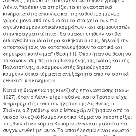
Διεθνής", πρόσθεσε το κείμενο αυτό που έγραψε ο
Λένιν, "πρέπει να στηρίξει τα επαναστατικά
κινήματα στις αποικίες και τις καθυστερημένες
χώρες μόνο υπό τον όρο ότι τα στοιχεία των πιο
αγνών κομμουνιστικών κομμάτων - και κομμουνιστών
στην πραγματικότητα - θα ομαδοποιηθούν και θα
διδαχθούν τα ιδιαίτερα καθήκοντά τους, δηλαδή την
αποστολή τους να καταπολεμήσουν το αστικό και
δημοκρατικό κίνημα" (Θέση 11). Όπου ήταν σε θέση να
το κάνουν, συμπεριλαμβανομένης της Ινδίας και της
Παλαιστίνης, οι κομμουνιστές δημιούργησαν
κομμουνιστικά κόμματα ανεξάρτητα από τα αστικά
εθνικιστικά κινήματα.
Κατά τη διάρκεια της κινεζικής επανάστασης (1925-
1927), όταν ο Λένιν είχε πεθάνει και ο Τρότσκι είχε
παραμεριστεί από την ηγεσία της Διεθνούς, ο
Στάλιν, ο Ζηνόβιεφ και ο Μπουχάριν ζήτησαν από το
νεαρό Κινεζικό Κομμουνιστικό Κόμμα να υποστηρίξει
το εθνικιστικό κόμμα Κουομιντάνγκ και μάλιστα να
συγχωνευθεί με αυτό. Το αποτέλεσμα είναι γνωστό :