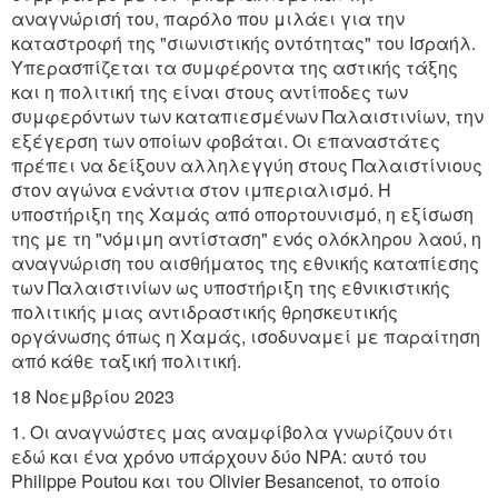
αναγνώρισή του, παρόλο που μιλάει για την
καταστροφή της "σιωνιστικής οντότητας" του Ισραήλ.
Υπερασπίζεται τα συμφέροντα της αστικής τάξης
και η πολιτική της είναι στους αντίποδες των
συμφερόντων των καταπιεσμένων Παλαιστινίων, την
εξέγερση των οποίων φοβάται. Οι επαναστάτες
πρέπει να δείξουν αλληλεγγύη στους Παλαιστίνιους
στον αγώνα ενάντια στον ιμπεριαλισμό. Η
υποστήριξη της Χαμάς από οπορτουνισμό, η εξίσωση
της με τη "νόμιμη αντίσταση" ενός ολόκληρου λαού, η
αναγνώριση του αισθήματος της εθνικής καταπίεσης
των Παλαιστινίων ως υποστήριξη της εθνικιστικής
πολιτικής μιας αντιδραστικής θρησκευτικής
οργάνωσης όπως η Χαμάς, ισοδυναμεί με παραίτηση
από κάθε ταξική πολιτική.
18 Νοεμβρίου 2023
1. Οι αναγνώστες μας αναμφίβολα γνωρίζουν ότι
εδώ και ένα χρόνο υπάρχουν δύο NPA: αυτό του
Philippe Poutou και του Olivier Besancenot, το οποίο