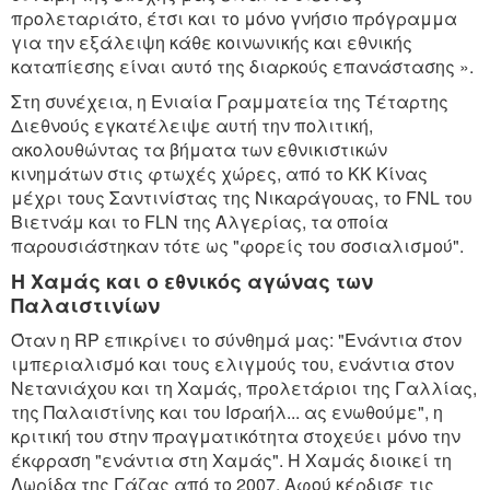
προλεταριάτο, έτσι και το μόνο γνήσιο πρόγραμμα
για την εξάλειψη κάθε κοινωνικής και εθνικής
καταπίεσης είναι αυτό της διαρκούς επανάστασης ».
Στη συνέχεια, η Ενιαία Γραμματεία της Τέταρτης
Διεθνούς εγκατέλειψε αυτή την πολιτική,
ακολουθώντας τα βήματα των εθνικιστικών
κινημάτων στις φτωχές χώρες, από το ΚΚ Κίνας
μέχρι τους Σαντινίστας της Νικαράγουας, το FNL του
Βιετνάμ και το FLN της Αλγερίας, τα οποία
παρουσιάστηκαν τότε ως "φορείς του σοσιαλισμού".
Η Χαμάς και ο εθνικός αγώνας των
Παλαιστινίων
Όταν η RP επικρίνει το σύνθημά μας: "Ενάντια στον
ιμπεριαλισμό και τους ελιγμούς του, ενάντια στον
Νετανιάχου και τη Χαμάς, προλετάριοι της Γαλλίας,
της Παλαιστίνης και του Ισραήλ... ας ενωθούμε", η
κριτική του στην πραγματικότητα στοχεύει μόνο την
έκφραση "ενάντια στη Χαμάς". Η Χαμάς διοικεί τη
Λωρίδα της Γάζας από το 2007. Αφού κέρδισε τις