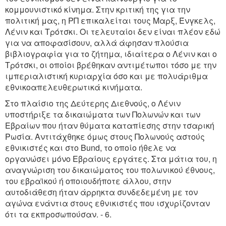
κομμουνιστικό κίνημα. Στην κριτική της για την
πολιτική μας, η ΡΠ επικαλείται τους Μαρξ, Ένγκελς,
Λένιν και Τρότσκι. Οι τελευταίοι δεν είναι πλέον εδώ
για να αποφασίσουν, αλλά άφησαν πλούσια
βιβλιογραφία για το ζήτημα, ιδιαίτερα ο Λένιν και ο
Τρότσκι, οι οποίοι βρέθηκαν αντιμέτωποι τόσο με την
ιμπεριαλιστική κυριαρχία όσο και με πολυάριθμα
εθνικοαπελευθερωτικά κινήματα.
Στο πλαίσιο της Δεύτερης Διεθνούς, ο Λένιν
υποστήριξε τα δικαιώματα των Πολωνών και των
Εβραίων που ήταν θύματα καταπίεσης στην τσαρική
Ρωσία. Αντιτάχθηκε όμως στους Πολωνούς αστούς
εθνικιστές και στο Bund, το οποίο ήθελε να
οργανώσει μόνο Εβραίους εργάτες. Στα μάτια του, η
αναγνώριση του δικαιώματος του πολωνικού έθνους,
του εβραϊκού ή οποιουδήποτε άλλου, στην
αυτοδιάθεση ήταν άρρηκτα συνδεδεμένη με τον
αγώνα ενάντια στους εθνικιστές που ισχυρίζονταν
ότι τα εκπροσωπούσαν. - 6.