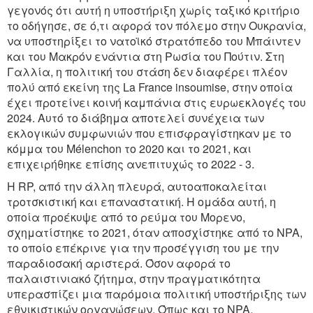
γεγονός ότι αυτή η υποστήριξη χωρίς ταξικό κριτήριο
το οδήγησε, σε ό,τι αφορά τον πόλεμο στην Ουκρανία,
να υποστηρίξει το νατοϊκό στρατόπεδο του Μπάιντεν
και του Μακρόν ενάντια στη Ρωσία του Πούτιν. Στη
Γαλλία, η πολιτική του στάση δεν διαφέρει πλέον
πολύ από εκείνη της La France insoumise, στην οποία
έχει προτείνει κοινή καμπάνια στις ευρωεκλογές του
2024. Αυτό το διάβημα αποτελεί συνέχεια των
εκλογικών συμφωνιών που επισφραγίστηκαν με το
κόμμα του Mélenchon το 2020 και το 2021, και
επιχειρήθηκε επίσης ανεπιτυχώς το 2022 - 3.
Η RP, από την άλλη πλευρά, αυτοαποκαλείται
τροτσκιστική και επαναστατική. Η ομάδα αυτή, η
οποία προέκυψε από το ρεύμα του Μορενο,
σχηματίστηκε το 2021, όταν αποσχίστηκε από το NPA,
το οποίο επέκρινε για την προσέγγιση του με την
παραδιοσακή αριστερά. Όσον αφορά το
παλαιστινιακό ζήτημα, στην πραγματικότητα
υπερασπίζει μια παρόμοια πολιτική υποστήριξης των
εθνικιστικών οργανώσεων. Όπως και το NPA,