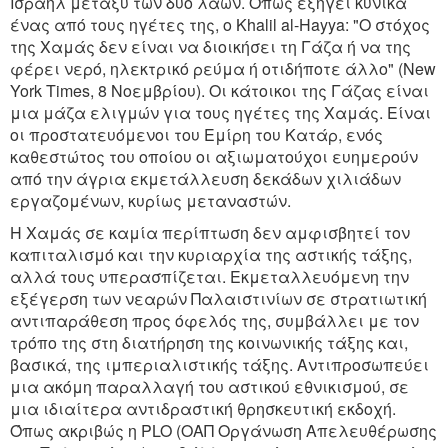
Ισραήλ μεταξύ των δύο λαών. Όπως εξηγεί κυνικά
ένας από τους ηγέτες της, ο Khalil al-Hayya: "Ο στόχος
της Χαμάς δεν είναι να διοικήσει τη Γάζα ή να της
φέρει νερό, ηλεκτρικό ρεύμα ή οτιδήποτε άλλο" (New
York Times, 8 Νοεμβρίου). Οι κάτοικοι της Γάζας είναι
μια μάζα ελιγμών για τους ηγέτες της Χαμάς. Είναι
οι προστατευόμενοι του Εμίρη του Κατάρ, ενός
καθεστώτος του οποίου οι αξιωματούχοι ευημερούν
από την άγρια εκμετάλλευση δεκάδων χιλιάδων
εργαζομένων, κυρίως μεταναστών.
Η Χαμάς σε καμία περίπτωση δεν αμφισβητεί τον
καπιταλισμό και την κυριαρχία της αστικής τάξης,
αλλά τους υπερασπίζεται. Εκμεταλλευόμενη την
εξέγερση των νεαρών Παλαιστινίων σε στρατιωτική
αντιπαράθεση προς όφελός της, συμβάλλει με τον
τρόπο της στη διατήρηση της κοινωνικής τάξης και,
βασικά, της ιμπεριαλιστικής τάξης. Αντιπροσωπεύει
μια ακόμη παραλλαγή του αστικού εθνικισμού, σε
μια ιδιαίτερα αντιδραστική θρησκευτική εκδοχή.
Όπως ακριβώς η PLO (ΟΑΠ Οργάνωση Απελευθέρωσης