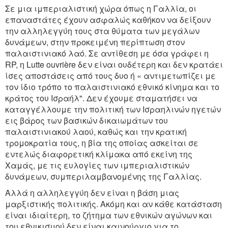
Σε μια ιμπεριαλιστική χώρα όπως η Γαλλία, οι
επαναστάτες έχουν ασφαλώς καθήκον να δείξουν
την αλληλεγγύη τους στα θύματα των μεγάλων
δυνάμεων, στην προκειμένη περίπτωση στον
παλαιστινιακό λαό. Σε αντίθεση με όσα γράφει η
RP, η Lutte ouvrière δεν είναι ουδέτερη και δεν κρατάει
ίσες αποστάσεις από τους δυο ή « αντιμετωπίζει με
τον ίδιο τρόπο το παλαιστινιακό εθνικό κίνημα και το
κράτος του Ισραήλ". Δεν έχουμε σταματήσει να
καταγγέλλουμε την πολιτική των Ισραηλινών ηγετών
εις βάρος των βασικών δικαιωμάτων του
παλαιστινιακού λαού, καθώς και την κρατική
τρομοκρατία τους, η βία της οποίας ασκείται σε
εντελώς διαφορετική κλίμακα από εκείνη της
Χαμάς, με τις ευλογίες των ιμπεριαλιστικών
δυνάμεων, συμπεριλαμβανομένης της Γαλλίας.
Αλλά η αλληλεγγύη δεν είναι η βάση μιας
μαρξιστικής πολιτικής. Ακόμη και αν κάθε κατάσταση
είναι ιδιαίτερη, το ζήτημα των εθνικών αγώνων και
του εθνικισμού δεν είναι καινούργιο για το