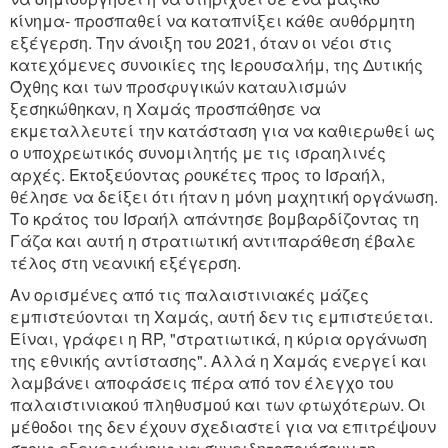
κίνημα- προσπαθεί να καταπνίξει κάθε αυθόρμητη
εξέγερση. Την άνοιξη του 2021, όταν οι νέοι στις
κατεχόμενες συνοικίες της Ιερουσαλήμ, της Δυτικής
Όχθης και των προσφυγικών καταυλισμών
ξεσηκώθηκαν, η Χαμάς προσπάθησε να
εκμεταλλευτεί την κατάσταση για να καθιερωθεί ως
ο υποχρεωτικός συνομιλητής με τις ισραηλινές
αρχές. Εκτοξεύοντας ρουκέτες προς το Ισραήλ,
θέλησε να δείξει ότι ήταν η μόνη μαχητική οργάνωση.
Το κράτος του Ισραήλ απάντησε βομβαρδίζοντας τη
Γάζα και αυτή η στρατιωτική αντιπαράθεση έβαλε
τέλος στη νεανική εξέγερση.
Αν ορισμένες από τις παλαιστινιακές μάζες
εμπιστεύονται τη Χαμάς, αυτή δεν τις εμπιστεύεται.
Είναι, γράφει η RP, "στρατιωτικά, η κύρια οργάνωση
της εθνικής αντίστασης". Αλλά η Χαμάς ενεργεί και
λαμβάνει αποφάσεις πέρα από τον έλεγχο του
παλαιστινιακού πληθυσμού και των φτωχότερων. Οι
μέθοδοι της δεν έχουν σχεδιαστεί για να επιτρέψουν