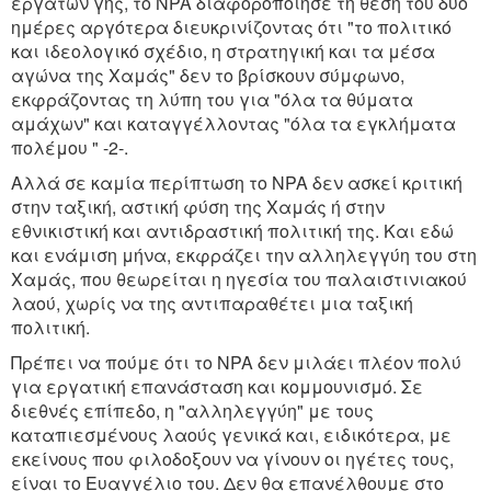
εργατών γης, το NPA διαφοροποίησε τη θέση του δύο
ημέρες αργότερα διευκρινίζοντας ότι "το πολιτικό
και ιδεολογικό σχέδιο, η στρατηγική και τα μέσα
αγώνα της Χαμάς" δεν το βρίσκουν σύμφωνο,
εκφράζοντας τη λύπη του για "όλα τα θύματα
αμάχων" και καταγγέλλοντας "όλα τα εγκλήματα
πολέμου " -2-.
Αλλά σε καμία περίπτωση το NPA δεν ασκεί κριτική
στην ταξική, αστική φύση της Χαμάς ή στην
εθνικιστική και αντιδραστική πολιτική της. Και εδώ
και ενάμιση μήνα, εκφράζει την αλληλεγγύη του στη
Χαμάς, που θεωρείται η ηγεσία του παλαιστινιακού
λαού, χωρίς να της αντιπαραθέτει μια ταξική
πολιτική.
Πρέπει να πούμε ότι το NPA δεν μιλάει πλέον πολύ
για εργατική επανάσταση και κομμουνισμό. Σε
διεθνές επίπεδο, η "αλληλεγγύη" με τους
καταπιεσμένους λαούς γενικά και, ειδικότερα, με
εκείνους που φιλοδοξουν να γίνουν οι ηγέτες τους,
είναι το Ευαγγέλιο του. Δεν θα επανέλθουμε στο