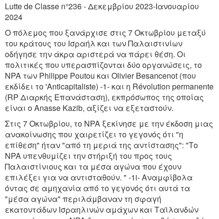
Lutte de Classe n°236 - Δεκεμβρίου 2023-Ιανουαρίου
2024
Ο πόλεμος που ξανάρχισε στις 7 Οκτωβρίου μεταξύ
του κράτους του Ισραήλ και των Παλαιστινίων
οδήγησε την άκρα αριστερά να πάρει θέση. Οι
πολιτικές που υπερασπίζονται δύο οργανώσεις, το
NPA των Philippe Poutou και Olivier Besancenot (που
εκδίδει το 'Anticapitaliste) -1- και η Révolution permanente
(RP Διαρκής Επανάσταση), εκπρόσωπος της οποίας
είναι ο Anasse Kazib, αξίζει να εξεταστούν.
Στις 7 Οκτωβρίου, το NPA ξεκίνησε με την έκδοση μιας
ανακοίνωσης που χαιρετίζει το γεγονός ότι "η
επίθεση" ήταν "από τη μεριά της αντίστασης": "Το
NPA υπενθυμίζει την στήριξή του προς τους
Παλαιστίνιους και τα μέσα αγώνα που έχουν
επιλέξει για να αντισταθούν. " -1i- Αναμφίβολα
όντας σε αμηχανία από το γεγονός ότι αυτά τα
"μέσα αγώνα" περιλάμβαναν τη σφαγή
εκατοντάδων Ισραηλινών αμάχων και Ταϊλανδών