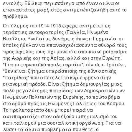
εντολής. Εδώ και περισσότερο από έναν αιώνα οι
επαναστάτες μαρξιστές αντιμετώπιζαν ήδη αυτό το
πρόβλημα.
Ο πόλεμος του 1914-1918 έφερε αντιμέτωπες
τεράστιες αυτοκρατορίες (Γαλλία, Ηνωμένο
Βασίλειο, Ρωσία) με δυνάμεις όπως η Γερμανία, οι
οποίες ήθελαν να επανασχεδιάσουν τα σύνορά τους
προς όφελός τους, όχι μόνο στο αποικιακό μοίρασμα
της Αφρικής και της Ασίας, αλλά και στην Ευρώπη.
"Για το ευρωπαϊκό προλεταριάτο", τόνισε ο Τρότσκι ,
"δεν είναι ζήτημα υπεράσπισης της εθνικιστικής
"πατρίδας" που αποτελεί το κύριο φρένο στην
οικονομική πρόοδο. Είναι ζήτημα δημιουργίας μιας
πολύ μεγαλύτερης πατρίδας: των Δημοκρατιών των
Ηνωμένων Πολιτειών της Ευρώπης, το πρώτο βήμα
στο δρόμο προς τις Ηνωμένες Πολιτείες του Κόσμου.
Το προλεταριάτο δεν μπορεί παρά να
αντιπαρατάξει στον αδιέξοδο ιμπεριαλισμό του
καπιταλισμού μια σοσιαλιστική οργάνωση. Για να
λύσει τα άλυτα προβλήματα που θέτει ο