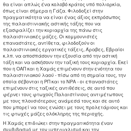
θα είναι απλώς ένα κολοβό κράτος υπό πολιορκία,
όπως είναι σήμερα η Γάζα. Φιλοδοξεί στην
πραγματικότητα να είναι ένας άξιος εκπρόσωπος
της παλαιστινιακής αστικής τάξης που να
εξασφαλίζει την κυριαρχία της πάνω στις
παλαιστινιακές μάζες. Οι κομμουνιστές
επαναστάτες, αντίθετα, φιλοδοξούν οι
παλαιστινιακές εργατικές τάξεις, Άραβες, Εβραίοι
κ.λπ. να αποσπάσουν την εξουσία από την αστική
τάξη και να ασκήσουν την ταξική τους κυριαρχία. Εκεί
που η ΟΑΠ και η Χαμάς επιμένουν στην ενότητα του
παλαιστινιακού λαού - πίσω από τη σημαία τους, την
οποία σέβονται η ΡΠ και το NPA - οι επαναστάτες
επιμένουν στις ταξικές αντιθέσεις, σε αυτό που
φέρνει τους φτωχούς Παλαιστίνιους αντιμέτωπους
με τους πλουσιότερους ανάμεσά τους και σε αυτό
που μπορεί να τους ενώσει με τους προλετάριους και
τις φτωχές μάζες ολόκληρης της περιοχής.
Η Χαμάς επιδιώκει στην πραγματικότητα έναν
συμβιβασμό με τον ιμπεριαλισμό και την