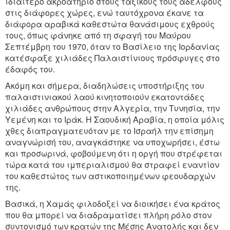
ιδιαίτερο ακροατήριο στους ταξικούς τους αδελφούς
στις διάφορες χώρες, ενώ ταυτόχρονα έκανε τα
διάφορα αραβικά καθεστώτα θανάσιμους εχθρούς
τους, όπως φάνηκε από τη σφαγή του Μαύρου
Σεπτέμβρη του 1970, όταν το Βασίλειο της Ιορδανίας
κατέσφαξε χιλιάδες Παλαιστίνιους πρόσφυγες στο
έδαφός του.
Ακόμη και σήμερα, διαδηλώσεις υποστήριξης του
παλαιστινιακού λαού κινητοποιούν εκατοντάδες
χιλιάδες ανθρώπους στην Αλγερία, την Τυνησία, την
Υεμένη και το Ιράκ. Η Σαουδική Αραβία, η οποία μόλις
χθες διαπραγματευόταν με το Ισραήλ την επίσημη
αναγνώρισή του, αναγκάστηκε να υποχωρήσει, έστω
και προσωρινά, φοβούμενη ότι η οργή που στρέφεται
τώρα κατά του ιμπεριαλισμού θα στραφεί εναντίον
του καθεστώτος των αστικοποιημένων φεουδαρχών
της.
Βασικά, η Χαμάς φιλοδοξεί να διοικήσει ένα κράτος
που θα μπορεί να διαδραματίσει πλήρη ρόλο στον
συντονισμό των κρατών της Μέσης Ανατολής και δεν