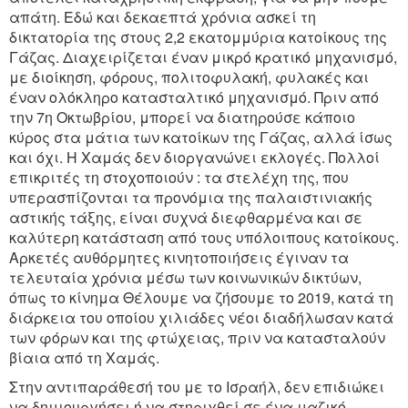
απάτη. Εδώ και δεκαεπτά χρόνια ασκεί τη
δικτατορία της στους 2,2 εκατομμύρια κατοίκους της
Γάζας. Διαχειρίζεται έναν μικρό κρατικό μηχανισμό,
με διοίκηση, φόρους, πολιτοφυλακή, φυλακές και
έναν ολόκληρο κατασταλτικό μηχανισμό. Πριν από
την 7η Οκτωβρίου, μπορεί να διατηρούσε κάποιο
κύρος στα μάτια των κατοίκων της Γάζας, αλλά ίσως
και όχι. Η Χαμάς δεν διοργανώνει εκλογές. Πολλοί
επικριτές τη στοχοποιούν : τα στελέχη της, που
υπερασπίζονται τα προνόμια της παλαιστινιακής
αστικής τάξης, είναι συχνά διεφθαρμένα και σε
καλύτερη κατάσταση από τους υπόλοιπους κατοίκους.
Αρκετές αυθόρμητες κινητοποιήσεις έγιναν τα
τελευταία χρόνια μέσω των κοινωνικών δικτύων,
όπως το κίνημα Θέλουμε να ζήσουμε το 2019, κατά τη
διάρκεια του οποίου χιλιάδες νέοι διαδήλωσαν κατά
των φόρων και της φτώχειας, πριν να κατασταλούν
βίαια από τη Χαμάς.
Στην αντιπαράθεσή του με το Ισραήλ, δεν επιδιώκει
να δημιουργήσει ή να στηριχθεί σε ένα μαζικό