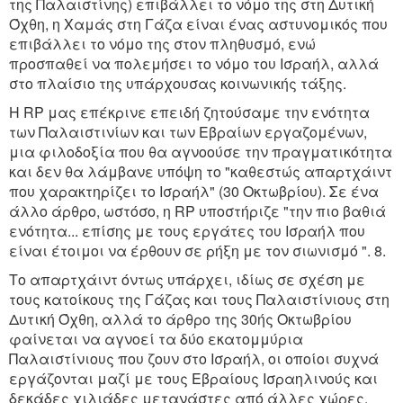
της Παλαιστίνης) επιβάλλει το νόμο της στη Δυτική
Όχθη, η Χαμάς στη Γάζα είναι ένας αστυνομικός που
επιβάλλει το νόμο της στον πληθυσμό, ενώ
προσπαθεί να πολεμήσει το νόμο του Ισραήλ, αλλά
στο πλαίσιο της υπάρχουσας κοινωνικής τάξης.
Η RP μας επέκρινε επειδή ζητούσαμε την ενότητα
των Παλαιστινίων και των Εβραίων εργαζομένων,
μια φιλοδοξία που θα αγνοούσε την πραγματικότητα
και δεν θα λάμβανε υπόψη το "καθεστώς απαρτχάιντ
που χαρακτηρίζει το Ισραήλ" (30 Οκτωβρίου). Σε ένα
άλλο άρθρο, ωστόσο, η RP υποστήριζε "την πιο βαθιά
ενότητα... επίσης με τους εργάτες του Ισραήλ που
είναι έτοιμοι να έρθουν σε ρήξη με τον σιωνισμό ". 8.
Το απαρτχάιντ όντως υπάρχει, ιδίως σε σχέση με
τους κατοίκους της Γάζας και τους Παλαιστίνιους στη
Δυτική Όχθη, αλλά το άρθρο της 30ής Οκτωβρίου
φαίνεται να αγνοεί τα δύο εκατομμύρια
Παλαιστίνιους που ζουν στο Ισραήλ, οι οποίοι συχνά
εργάζονται μαζί με τους Εβραίους Ισραηλινούς και
δεκάδες χιλιάδες μετανάστες από άλλες χώρες.