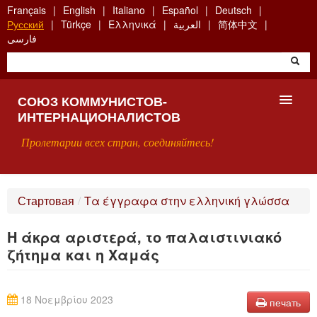
Skip
Français
English
Italiano
Español
Deutsch
to
Русский
Türkçe
Ελληνικά
العربية
简体中文
main
فارسی
content
СОЮЗ КОММУНИСТОВ-
ИНТЕРНАЦИОНАЛИСТОВ
Пролетарии всех стран, соединяйтесь!
ГЛАВНАЯ
Стартовая
/
Τα έγγραφα στην ελληνική γλώσσα
ЧТО ТАКОЕ СКИ?
Η άκρα αριστερά, το παλαιστινιακό
ПОИСК
ζήτημα και η Χαμάς
КОНТАКТЫ
18 Νοεμβρίου 2023
печать