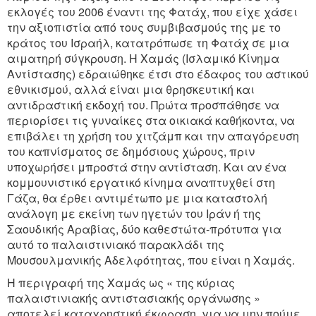
εκλογές του 2006 έναντι της Φατάχ, που είχε χάσει
την αξιοπιστία από τους συμβιβασμούς της με το
κράτος του Ισραήλ, κατατρόπωσε τη Φατάχ σε μια
αιματηρή σύγκρουση. Η Χαμάς (Ισλαμικό Κίνημα
Αντίστασης) εδραιώθηκε έτσι στο έδαφος του αστικού
εθνικισμού, αλλά είναι μια θρησκευτική και
αντιδραστική εκδοχή του. Πρώτα προσπάθησε να
περιορίσει τις γυναίκες στα οικιακά καθήκοντα, να
επιβάλει τη χρήση του χιτζάμπ και την απαγόρευση
του καπνίσματος σε δημόσιους χώρους, πριν
υποχωρήσει μπροστά στην αντίσταση. Και αν ένα
κομμουνιστικό εργατικό κίνημα αναπτυχθεί στη
Γάζα, θα έρθει αντιμέτωπο με μια καταστολή
ανάλογη με εκείνη των ηγετών του Ιράν ή της
Σαουδικής Αραβίας, δύο καθεστώτα-πρότυπα για
αυτό το παλαιστινιακό παρακλάδι της
Μουσουλμανικής Αδελφότητας, που είναι η Χαμάς.
Η περιγραφή της Χαμάς ως « της κύριας
παλαιστινιακής αντιστασιακής οργάνωσης »
αποτελεί καταχρηστική έκφραση, για να μην πούμε