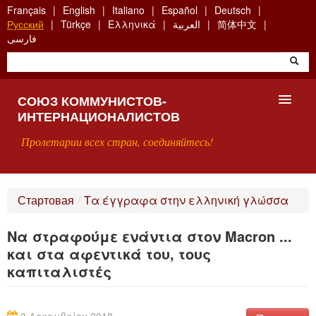
Skip
Français
English
Italiano
Español
Deutsch
to
Русский
Türkçe
Ελληνικά
العربية
简体中文
main
فارسی
content
СОЮЗ КОММУНИСТОВ-
ИНТЕРНАЦИОНАЛИСТОВ
Пролетарии всех стран, соединяйтесь!
ГЛАВНАЯ
Стартовая
/
Τα έγγραφα στην ελληνική γλώσσα
ЧТО ТАКОЕ СКИ?
Να στραφούμε ενάντια στον Macron ...
ПОИСК
και στα αφεντικά του, τους
καπιταλιστές
КОНТАКТЫ