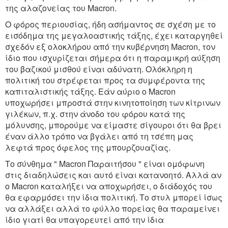
της αλαζονείας του Macron.
Ο φόρος περιουσίας, ήδη ασήμαντος σε σχέση με το
εισόδημα της μεγαλοαστικής τάξης, έχει καταργηθεί
σχεδόν εξ ολοκλήρου από την κυβέρνηση Macron, τον
ίδιο που ισχυρίζεται σήμερα ότι η παραμικρή αύξηση
του βαζικού μισθού είναι αδύνατη. Ολόκληρη η
πολιτική του στρέφεται προς τα συμφέροντα της
καπιταλιστικής τάξης. Εάν αύριο ο Macron
υποχωρήσει μπροστά στην κινητοποίηση των κίτρινων
γιλέκων, π.χ. στην άνοδο του φόρου κατά της
μόλυνσης, μπορούμε να είμαστε σίγουροι ότι θα βρει
έναν άλλο τρόπο να βγάλει από τη τσέπη μας
λεφτά προς όφελος της μπουρζουαζίας.
Το σύνθημα " Macron Παραιτήσου " είναι ομόφωνη
στις διαδηλώσεις και αυτό είναι κατανοητό. Αλλά αν
ο Macron καταλήξει να αποχωρήσει, ο διάδοχός του
θα εφαρμόσει την ίδια πολιτική. Το στυλ μπορεί ίσως
να αλλάξει αλλά το φύλλο πορείας θα παραμείνει
ίδιο γιατί θα υπαγορευτεί από την ίδια