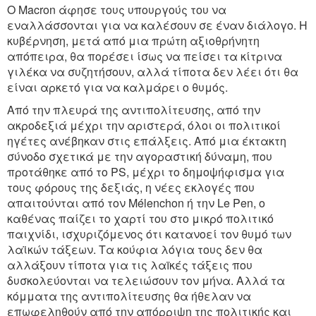
Ο Macron άφησε τους υπουργούς του να
εναλλάσσονται για να καλέσουν σε έναν διάλογο. Η
κυβέρνηση, μετά από μια πρώτη αξιοθρήνητη
απόπειρα, θα πορέσει ίσως να πείσει τα κίτρινα
γιλέκα να συζητήσουν, αλλά τίποτα δεν λέει ότι θα
είναι αρκετό για να καλμάρει ο θυμός.
Από την πλευρά της αντιπολίτευσης, από την
ακροδεξιά μέχρι την αριστερά, όλοι οι πολιτικοί
ηγέτες ανέβηκαν στις επάλξεις. Από μια έκτακτη
σύνοδο σχετικά με την αγοραστική δύναμη, που
προτάθηκε από το PS, μέχρι το δημοψήφισμα για
τους φόρους της δεξιάς, η νέες εκλογές που
απαιτούνται από τον Mélenchon ή την Le Pen, ο
καθένας παίζει το χαρτί του στο μικρό πολιτικό
παιχνίδι, ισχυριζόμενος ότι κατανοεί τον θυμό των
λαϊκών τάξεων. Τα κούφια λόγια τους δεν θα
αλλάξουν τίποτα για τις λαïκές τάξεις που
δυσκολεύονται να τελειώσουν τον μήνα. Αλλά τα
κόμματα της αντιπολίτευσης θα ήθελαν να
επωφεληθούν από την απόρριψη της πολιτικής και