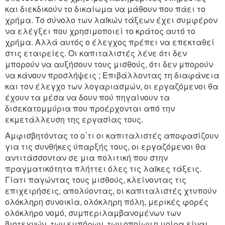
και διεκδικούν το δικαίωμα να μάθουν που πάει το
χρήμα. Το σύνολο των λαïκών τάξεων έχει συμφέρον
να ελέγξει που χρησιμοποιεί το κράτος αυτό το
χρήμα. Αλλά αυτός ο έλεγχος πρέπει να επεκταθεί
στις εταιρείες. Οι καπιταλιστές λένε ότι δεν
μπορούν να αυξήσουν τους μισθούς, ότι δεν μπορούν
να κάνουν προσλήψεις ; Επιβάλλοντας τη διαφάνεια
και τον έλεγχο των λογαριασμών, οι εργαζόμενοι θα
έχουν τα μέσα να δουν πού πηγαίνουν τα
δισεκατομμύρια που προέρχονται από την
εκμετάλλευση της εργασίας τους.
Αμφισβητόντας το ο΄τι οι καπιταλιστές αποφασίζουν
για τις συνθήκες ύπαρξής τους, οι εργαζόμενοι θα
αντιτάσσονταν σε μια πολιτική που στην
πραγματικότητα πλήττει όλες τις λαïκες τάξεις.
Γίατι παγώντας τους μισθούς, κλείνοντας τις
επιχειρήσεις, απολύοντας, οι καπιταλιστές χτυπούν
ολόκληρη συνοικία, ολόκληρη πόλη, μερικές φορές
ολόκληρο νομό, συμπεριλαμβανομένων των
βιοτεχνών, των εμπόρων, των οποίων η μοίρα είναι