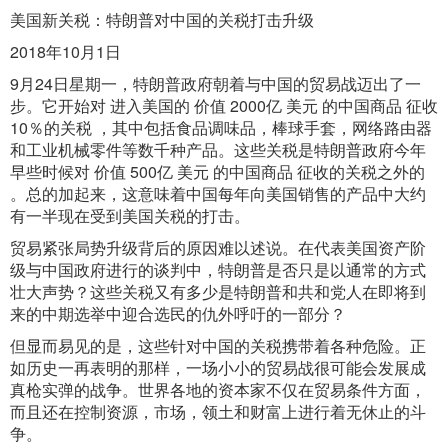
美国新关税：特朗普对中国的关税打击升级
2018年10月1日
9月24日星期一，特朗普政府朝着与中国的贸易战迈出了一
步。它开始对 进入美国的 价值 2000亿 美元 的中国商品 征收
10％的关税 ，其中包括食品调味品，棒球手套，网络路由器
和工业机械零件等数千种产品。这些关税是特朗普政府今年
早些时候对 价值 500亿 美元 的中国商品 征收的关税之外的
。总的加起来，这意味着中国每年向美国销售的产品中大约
有一半现在受到美国关税的打击。
贸易紧张局势升级背后的原因难以述说。在代表美国资产阶
级与中国政府进行的谈判中，特朗普是否只是以通常的方式
壮大声势？这些关税又有多少是特朗普和共和党人在即将到
来的中期选举中迎合选民的仇外呼吁的一部分？
但显而易见的是，这些针对中国的关税携带着各种危险。正
如历史一再表明的那样，一场小小的贸易战很可能会发展成
真枪实弹的战争。世界各地的资本家不仅在贸易条件方面，
而且还在控制资源，市场，领土和财富上进行着无休止的斗
争。