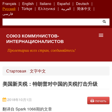
Skip
Français
English
Italiano
Español
Deutsch
to
Русский
Türkçe
Ελληνικά
العربية
简体中文
main
فارسی
content
СОЮЗ КОММУНИСТОВ-
ИНТЕРНАЦИОНАЛИСТОВ
Пролетарии всех стран, соединяйтесь!
ГЛАВНАЯ
Стартовая
/
文字中文
ЧТО ТАКОЕ СКИ?
美国新关税：特朗普对中国的关税打击升级
ПОИСК
КОНТАКТЫ
2018年10月1日
печать
翻译自 Spark 1066期的文章