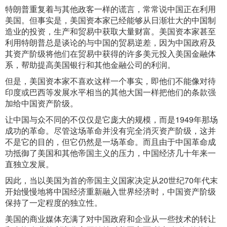
特朗普重复着与其他政客一样的谎言，常常说中国正在利用
美国。但事实是，美国资本家已经能够从日渐壮大的中国制
造业的投资，生产和贸易中获取大量财富。美国资本家甚至
利用特朗普总是谈论的与中国的贸易逆差，因为中国政府及
其资产阶级将他们在贸易中获得的许多美元投入美国金融体
系，帮助提高美国银行和其他金融公司的利润。
但是，美国资本家不喜欢这样一个事实，即他们不能像对待
印度或巴西等发展水平相当的其他大国一样把他们的条款强
加给中国资产阶级。
让中国与众不同的不仅仅是它庞大的规模，而是1949年那场
成功的革命。尽管这场革命并没有完全消灭资产阶级，这并
不是它的目的，但它仍然是一场革命。而且由于中国革命成
功抵御了美国和其他帝国主义的压力，中国经济几十年来一
直独立发展。
因此，当以美国为首的帝国主义国家决定从20世纪70年代末
开始慢慢地将中国经济重新融入世界经济时，中国资产阶级
保持了一定程度的独立性。
美国的商业媒体充满了对中国政府和企业从一些技术的转让