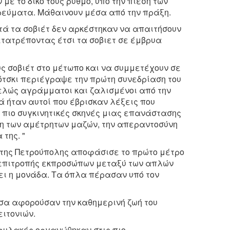
 με το δικό τους ρυθμό, υπό την πίεση των
ρεύματα. Μάθαινουν μέσα από την πράξη.
τά τα σοβιέτ δεν αρκέστηκαν να απαιτήσουν
ετατρέποντας έτσι τα σοβιετ σε έμβρυα
υς σοβιέτ στο μέτωπο και να συμμετέχουν σε
ότσκι περιέγραψε την πρώτη συνεδρίαση του
τελώς αγράμματοι και ζαλισμένοι από την
 ήταν αυτοί που έβρισκαν λέξεις που
ς πιο συγκινητικές σκηνές μιας επανάστασης
ιση των αμέτρητων μαζών, την απεραντοσύνη
της. "
τ της Πετρούπολης αποφάσισε το πρώτο μέτρο
ς επιτροπής εκπροσώπων μεταξύ των απλών
ει η μονάδα. Τα όπλα πέρασαν υπό τον
όσα αφορούσαν την καθημερινή ζωή του
ιτονιών.
οφυλακές οργανώθηκαν στις πιο