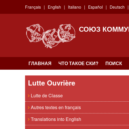
Skip
Français
English
Italiano
Español
Deutsch
to
main
content
СОЮЗ КОММУ
ГЛАВНАЯ
ЧТО ТАКОЕ СКИ?
ПОИСК
Lutte Ouvrière
Lutte de Classe
Autres textes en français
Translations into English