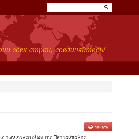
ии всех стран, соединяйтесь!
печать
ις των εργατρίων της Πετρούπολης