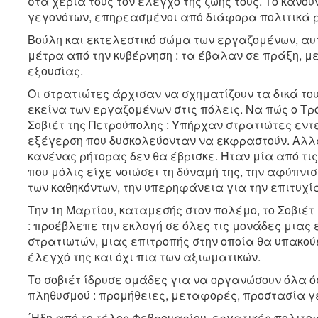
στα χέρια τους τον έλεγχο της ζωής τους. Το κάνουν
γεγονότων, επηρεασμένοι από διάφορα πολιτικά 
Βούλη και εκτελεστικό σώμα των εργαζομένων, αυ
μέτρα από την κυβέρνηση : τα έβαλαν σε πράξη, μ
εξουσίας.
Οι στρατιώτες άρχισαν να σχηματίζουν τα δικά το
εκείνα των εργαζομένων στις πόλεις. Να πώς ο Τρ
Σοβιέτ της Πετρούπολης : Υπήρχαν στρατιώτες εν
εξέγερση που δυσκολεύονταν να εκφραστούν. Αλλά
κανένας ρήτορας δεν θα έβρισκε. Ήταν μία από τι
που μόλις είχε νοιώσει τη δύναμή της, την αφύπν
των καθηκόντων, την υπερηφάνεια για την επιτυχία 
Την 1η Μαρτίου, καταμεσής στον πολέμο, το Σοβιέ
: προέβλεπε την εκλογή σε όλες τις μονάδες μια
στρατιωτών, μιας επιτροπής στην οποία θα υπακού
έλεγχό της και όχι πια των αξιωματικών.
Το σοβιέτ ίδρυσε ομάδες για να οργανώσουν όλα 
πληθυσμού : προμήθειες, μεταφορές, προστασία γε
΄Ηδη από το τέλος Φεβρουαρίου, εργατικές πολιτ