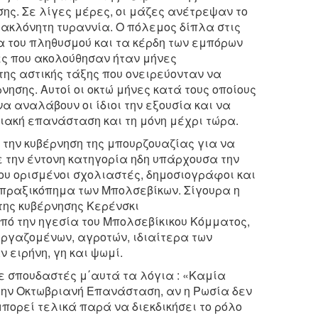
ης. Σε λίγες μέρες, οι μάζες ανέτρεψαν το
 ακλόνητη τυραννία. Ο πόλεμος δίπλα στις
α του πληθυσμού και τα κέρδη των εμπόρων
ες που ακολούθησαν ήταν μήνες
ης αστικής τάξης που ονειρεύονταν να
ησης. Αυτοί οι οκτώ μήνες κατά τους οποίους
α αναλάβουν οι ίδιοι την εξουσία και να
ιακή επανάσταση και τη μόνη μέχρι τώρα.
 την κυβέρνηση της μπουρζουαζίας για να
ε την έντονη κατηγορία ηδη υπάρχουσα την
ου ορισμένοι σχολιαστές, δημοσιογράφοι και
α πραξικόπημα των Μπολσεβίκων. Σίγουρα η
της κυβέρνησης Κερένσκι
πό την ηγεσία του Μπολσεβίκικου Κόμματος,
ργαζομένων, αγροτών, ιδιαίτερα των
ειρήνη, γη και ψωμί.
σε σπουδαστές μ΄αυτά τα λόγια : «Καμία
την Οκτωβριανή Επανάσταση, αν η Ρωσία δεν
μπορεί τελικά παρά να διεκδικήσει το ρόλο