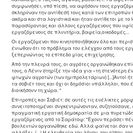
συμφωνήσει, υπό πίεση, να αφήσουν τους εργαζόμ
σκληρύναν την αντίθεσή τους κατά των επιτροπών 
ακόμα και στα λογιστικά και ήταν αντίθετοι με το
παρασύροντας και άλλους εργαζόμενους που υφί
εργαζόμενους σε πλυντήρια, βαφεία,οικοδομές...
Οι εργαζόμενοι που κινητοποιήθηκαν όλο και περισ
ένιωθαν ότι το πρόβλημα του ελέγχου από τους 
ξεπερνώντας το επίπεδο μίας επιχείρησης.
Από την πλευρά τους, οι αγρότες οργανώθηκαν επίσ
τους, ο Λένιν στηρίξε την ιδέα για «τη στενότερη
φτωχών αγροτών (των ημιπρολετάριων) [...]Αυτοί ή
τα σοβιέτ τους και όχι οι δημόσιοι υπάλληλοι, που
διοικήσουν τη χώρα. "
Επιτροπές και Σοβιέτ: σε αυτές τις ευέλικτες μορφ
συνειτοποιημένοι συγκεντρώνονταν, συζητούσανε,
πραγματική εργατική δημοκρατία σε μια πυρετώδ
εργαζόμενος από το Σαράτοφ: "Έχουν περάσει πέντ
βουλευτών οργανώθηκε εδώ. Αλλά φαίνεται σαν ν
αλλάξει. (...) Η ελευθερία του λόγου, του τύπου, 