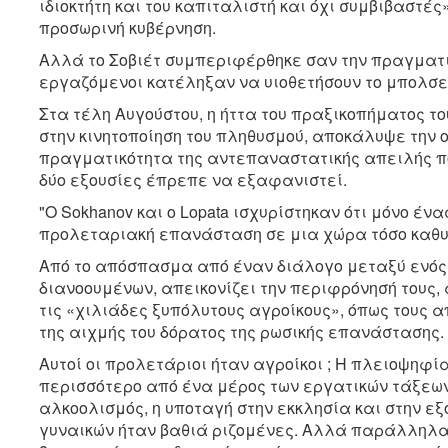
ιδιοκτήτη και του καπιταλιστή και όχι συμβιβαστέ
προσωρινή κυβέρνηση.
Αλλά το Σοβιέτ συμπεριφέρθηκε σαν την πραγματικ
εργαζόμενοι κατέληξαν να υιοθετήσουν το μπολσεβ
Στα τέλη Αυγούστου, η ήττα του πραξικοπήματος τ
στην κινητοποίηση του πληθυσμού, αποκάλυψε την ο
πραγματικότητα της αντεπαναστατικής απειλής πο
δύο εξουσίες έπρεπε να εξαφανιστεί.
"Ο Sokhanov και ο Lopata ισχυρίστηκαν ότι μόνο έν
προλεταριακή επανάσταση σε μια χώρα τόσο καθυσ
Από το απόσπασμα από έναν διάλογο μεταξύ ενός
διανοουμένων, απεικονίζει την περιφρόνησή τους,
τις «χιλιάδες ξυπόλυτους αγροίκους», όπως τους α
της αιχμής του δόρατος της ρωσικής επανάστασης.
Αυτοί οι προλετάριοι ήταν αγροίκοι ; Η πλειοψηφ
περισσότερο από ένα μέρος των εργατικών τάξεων
αλκοολισμός, η υποταγή στην εκκλησία και στην εξ
γυναικών ήταν βαθιά ριζομένες. Αλλά παράλληλα