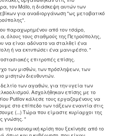
ρα, τον Μάïο, η διάσκεψη αυτών των
εβίκων για αναδιοργάνωση "ως μεταβατικό
ρούπολης".
 του παραχωρημένου από τον τσάρο,
α, όλους τους σταθμούς της Πετρούπολης,
ου να είναι αδύνατο να σταλθεί ένα
ολη ή να εκτυπώσει ένα μανιφέστο. "
γοστασιακές επιτροπές επίσης.
χο των μισθών, των πρόσληψεων, των
ο μισητών διευθυντών.
δελτίο των αγαθών, για την υγεία των
λκοολισμού. Ασχολήθηκαν επίσης με το
σίου Putilov κάλεσε τους εργαζομένους να
ουμε στο επίπεδο των τάξεων εναντία στις
υμε (...) Τώρα που είμαστε κυρίαρχοι της
ς γνώσης. "
 την οικονομική κρίση που ξεκίνησε από το
ά, όπως και η κυβέρνηση, που είχαν