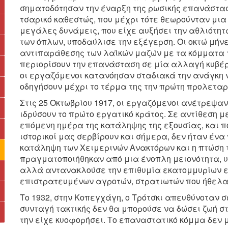
σηματοδότησαν την έναρξη της ρωσικής επανάστασ
τσαρικό καθεστώς, που μέχρι τότε θεωρούνταν μια
μεγάλες δυνάμεις, που είχε αυξήσει την αθλιότητ
των όπλων, υποδαύλισε την εξέγερση. Οι οκτώ μήν
αντιπαράθεσης των λαϊκών μαζών με τα κόμματα τ
περιορίσουν την επανάσταση σε μία αλλαγή κυβέρν
οι εργαζόμενοι κατανόησαν σταδιακά την ανάγκη ν
οδηγήσουν μέχρι το τέρμα της την πρώτη προλεταρ
Στις 25 Οκτωβρίου 1917, οι εργαζόμενοι ανέτρεψαν
ιδρύσουν το πρώτο εργατικό κράτος. Σε αντίθεση μ
επόμενη ημέρα της κατάληψης της εξουσίας, και π
ιστορικοί μας σερβίρουν και σήμερα, δεν ήταν έν
κατάληψη των Χειμερινών Ανακτόρων και η πτώση 
πραγματοποιήθηκαν από μια ένοπλη μειονότητα, υ
αλλά αντανακλούσε την επιθυμία εκατομμυρίων ε
επιστρατευμένων αγροτών, στρατιωτών που ήθελαν 
Το 1932, στην Κοπεγχάγη, ο Τρότσκι απευθύνοταν 
συνταγή τακτικής δεν θα μπορούσε να δώσει ζωή σ
την είχε κυοφορήσει. Το επαναστατικό κόμμα δεν 