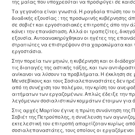
της μαίας που υποχρεούται να προσφύγει σε καισαρ
Τα γεγονότα είναι γνωστά. Η ραγδαία πτώση του τ
δυαδικής εξουσίας : της προσωρινής κυβέρνησης 
σε σοβιέτ και εργοστασιακές επιτροπές άπο την ά
κάνει την επανάσταση. Αλλά οι τραπεζίτες, δικηγό
εξουσία. Αυτοανακηρύχθηκαν οι ηγέτες της επανάσ
στρατιώτες να επιστρέψουν στα χαρακώματα και 
εργοστάσια.
Στην πορεία των μηνών, η κυβέρνηση και οι διάδοχ
τις διαταγές της αστικής τάξης, και των αντιδραστ
ανίκανοι να λύσουν τα προβλήματα. Η έκκληση σε 
Μενσεβίκους και τους Σοσιαλεπαναστάτες δεν ηρέ
από τη συνέχιση του πολέμου, την κρίση του ανεφο
αιτήματων των εργαζομένων. Απλώς έδειξε την πρ
λεγόμενων σοσιαλιστικών κομμάτων έτοιμων για ό
Στις αρχές Μαρτίου έγινε η πρώτη συνάντηση της 
Σοβιέτ της Πετρούπολης, η συνέλευση των αγωνιζ
εκτελεστική του επιτροπή απαρτίζοταν κυρίως απ
σοσιαλεπαναστάτες, τους οποίους οι εργαζόμενοι