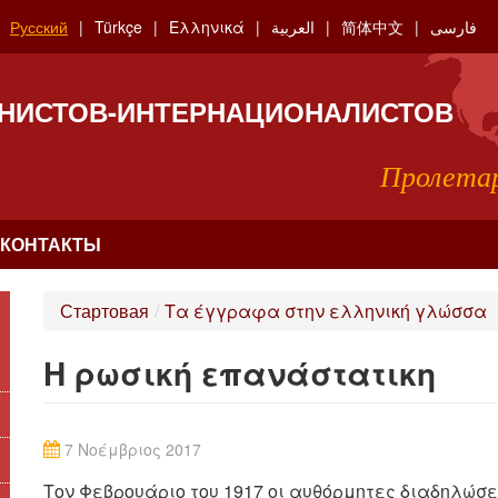
Русский
Türkçe
Ελληνικά
العربية
简体中文
فارسی
НИСТОВ-ИНТЕРНАЦИОНАЛИСТОВ
Пролетар
КОНТАКТЫ
Стартовая
/
Τα έγγραφα στην ελληνική γλώσσα
Η ρωσική επανάστατικη
7 Νοέμβριος 2017
Τον Φεβρουάριο του 1917 οι αυθόρμητες διαδηλώσε