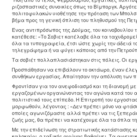
ριζοσπαστικές συνοικίες όπως το Βίμποργκ. Αργότε
πολιτοφυλακών υιοθέτησε την πρόταση των Μπολσ
βήμα προς τη γενική όπλιση του πληθυσμού της Πετ
Ένας αντιπρόσωπος της Δούμας, του κοινοβουλίου
κατέθεσε: «Το Σοβιετ κατέλαβε όλα τα ταχυδρομεί
όλα τα τυπογραφεία, έτσι ώστε χωρίς την άδειά τ
τηλεγράφημα ή να φύγει κάποιος από την Πετρούπ
Τα σοβιέτ πολλαπλασιάστηκαν στις πόλεις. Οι ερ
Προσπάθησαν να επιβάλουν το οκτάωρο, έναν έλεγ
συνθήκων εργασίας. Απαίτησαν την απόλυση των πι
Φροντίσαν για τον ανεφοδιασμό και τη διανομή με 
εργαζομένων οργανώνοντας τον αγώνα κατά του α
πολιτιστικό τους επίπεδο. Η Επιτροπή του εργοστα
μορφωθούν, λέγοντας : «Δεν πρέπει μόνο να φτάσ
οποίες αγωνιζόμαστε αλλά πρέπει να τις ξεπεράσο
ζωής μας, θα πρέπει να κατέχουμε όλα τα όπλα τη
Με την επιδείνωση της στρατιωτικής κατάστασης και
καλοκαίρι, ο ταξικός αγώνας βαθαίνει. Τα αφεντικ