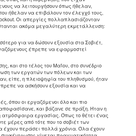
ενους να λειτουργήσουν όπως ήθελαν,
που ήθελαν να επιβάλουν τον έλεγχό τους,
 lockout. Οι απεργίες πολλαπλασιάζονταν
στανται ακόμα μεγαλύτερη εκμετάλλευση:
σότερο για να δώσουν εξουσία στα Σοβιέτ,
εργαζόμενους έπρεπε να εφαρμοστεί
ης, και στο τέλος του Μαΐου, στο συνέδριο
 ένωση των εργατών των πόλεων και των
ταν, είπε, η πλειοψηφία του πληθυσμού, ήταν
 έπρεπε να ασκήσουν εξουσία και να
ές, όπου οι εργαζόμενοι όλο και πιο
 αποφασίσανε, και βάζανε σε πράξη. Ήταν η
η ατμόσφαιρα εργασίας. Όπως το θέτει ένας
ε μέρες από τότε που το σοβιέτ των
α έχουν περάσει πολλά χρόνια. Όλα έχουν
της συγκέντρωσης γίνεται πραγματικότητα.