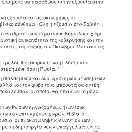
ς» έτοιμους να παραδώσουν την εξουσία στην
ή εξουσία και σε οκτώ μήνες οι
ίκικο σύνθημα «Όλη η εξουσία στα Σοβιέτ».
ου αντιδραστικού στρατηγού Κορνίλοφ, χάρη
ριστική ανικανότητα της κυβέρνησης και την
υ κατέστη σαφής τον Οκτώβριο. Μία από τις
ας τρελός θα μπορούσε να μιλήσει για
τερημένη όσο η Ρωσία. "
 μπολσεβίκου και δύο αριστερών μενσεβίκων
 αλλά και τον φόβο τους μπροστά σε αυτές
ποκαλούσαν, οι οποίοι θα έπαιζαν το ρόλο
ία των Ρώσων εργαζομένων ήταν ίσως
 των ανεπτυγμένων χωρών. Η βία, ο
ουσία, οι προκαταλήψεις εναντίον των
 με τη δημιουργία νέων επαγγελμάτων σε