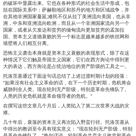
的破坏中显露出来。它也在各种形式的社会生活中形成，包
括在国际关系中：萨赫勒地区和苏丹的地方和区域战争，并
在其他非洲国家蔓延;难民不仅从拉丁美洲流向美国，也从非
洲，中东和亚洲流向欧洲，而且从一个非洲国家流向另一个
国家，或者从欠发达和贫穷的缅甸流向更加贫穷的孟加拉
国。资本主义道德衰败的另一个标志是越来越多的铁丝网和
墙壁将人们相互分离。
恐怖主义袭击本身就是资本主义衰败的表现形式，除了在这
种情况下它们触及帝国主义国家，它们在西方舆论中得到更
大的表达，西方舆论是占统治地位的资产阶级的工具之一。
托洛茨基通过下面这句话总结了上述过渡时期计划的段落：
"如果没有社会主义革命的话，在下一个历史时期，危机将会
威胁到全人类。现在轮到无产阶级，特别是革命先锋队了。
人类的历史危机就是革命领导者的危机。"
在撰写这些文章几个月后，人类陷入了第二次世界大战的灾
难。
几十年后，衰落的资本主义再次陷入野蛮行径。托洛茨基从
中得出的教训至今具有现实意义： "现在轮到无产阶级，特别
是革命先锋队了。"换句话说，轮到革命共产主义政党和革命