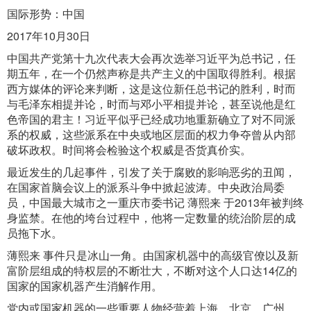
国际形势：中国
2017年10月30日
中国共产党第十九次代表大会再次选举习近平为总书记，任
期五年，在一个仍然声称是共产主义的中国取得胜利。根据
西方媒体的评论来判断，这是这位新任总书记的胜利，时而
与毛泽东相提并论，时而与邓小平相提并论，甚至说他是红
色帝国的君主！习近平似乎已经成功地重新确立了对不同派
系的权威，这些派系在中央或地区层面的权力争夺曾从内部
破坏政权。时间将会检验这个权威是否货真价实。
最近发生的几起事件，引发了关于腐败的影响恶劣的丑闻，
在国家首脑会议上的派系斗争中掀起波涛。中央政治局委
员，中国最大城市之一重庆市委书记 薄熙来 于2013年被判终
身监禁。在他的垮台过程中，他将一定数量的统治阶层的成
员拖下水。
薄熙来 事件只是冰山一角。由国家机器中的高级官僚以及新
富阶层组成的特权层的不断壮大，不断对这个人口达14亿的
国家的国家机器产生消解作用。
党内或国家机器的一些重要人物经营着上海，北京，广州，