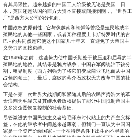
有其局限性。越来越多的中国工人阶级被无论是美国，日
本，英国还是法国的西方大资本直接或间接剥削，。"世界工
厂"是西方大公司的分包商。
中国政权的原创性 - 它与像越南和朝鲜等曾经是殖民地或半
殖民地的其他一些国家，或者某种程度上卡斯特罗时代的古
巴 - 的共同点是它使这个国家几十年来一直避免了大帝国主
义势力的直接束缚。
在1949年之前，这些势力使中国长期处于被压迫和屈辱的半
殖民地的地位。其结果是鸦片战争，中国在军阀统治下被分
割，租界制度（西方列强为了将它们变成商业飞地而从中国
占领的领土），最后，腐败的蒋介石政权无力改革中国的社
会结构。
正是在第二次世界大战期间和紧随其后的农民声势浩大的革
命浪潮为毛泽东及其继承者政权提供了能让中国抵制帝国主
义多次企图恢复控制的社会基础。
尽管激进的中国民族主义者给毛泽东时代贴上的共产主义标
签，在他的继承者中间越来越薄弱，但我们一直认为中国国
家是一个资产阶级国家 - 一个在特定条件下出生的不寻常的