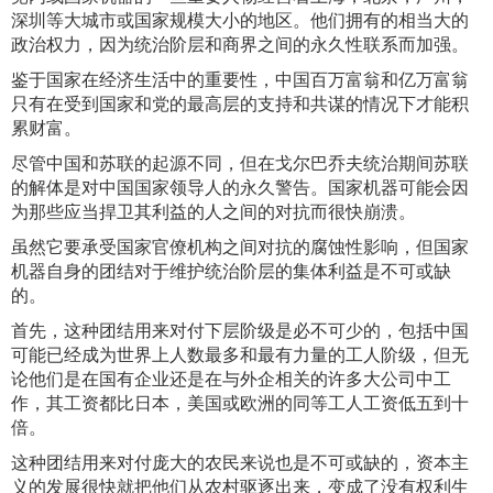
深圳等大城市或国家规模大小的地区。他们拥有的相当大的
政治权力，因为统治阶层和商界之间的永久性联系而加强。
鉴于国家在经济生活中的重要性，中国百万富翁和亿万富翁
只有在受到国家和党的最高层的支持和共谋的情况下才能积
累财富。
尽管中国和苏联的起源不同，但在戈尔巴乔夫统治期间苏联
的解体是对中国国家领导人的永久警告。国家机器可能会因
为那些应当捍卫其利益的人之间的对抗而很快崩溃。
虽然它要承受国家官僚机构之间对抗的腐蚀性影响，但国家
机器自身的团结对于维护统治阶层的集体利益是不可或缺
的。
首先，这种团结用来对付下层阶级是必不可少的，包括中国
可能已经成为世界上人数最多和最有力量的工人阶级，但无
论他们是在国有企业还是在与外企相关的许多大公司中工
作，其工资都比日本，美国或欧洲的同等工人工资低五到十
倍。
这种团结用来对付庞大的农民来说也是不可或缺的，资本主
义的发展很快就把他们从农村驱逐出来，变成了没有权利生