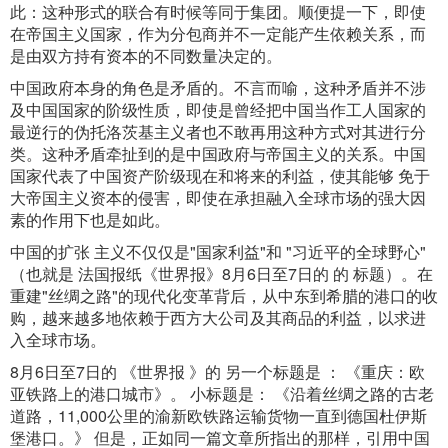
此：这种形式的联合有时候等同于集团。顺便提一下，即使
在帝国主义国家，作为分包商并不一定能产生依赖关系，而
是由双方持有资本的不同数量决定的。
中国政府本身的角色是矛盾的。不言而喻，这种矛盾并不涉
及中国国家的阶级性质，即使是曾经把中国当作工人国家的
最逆行的伪托洛茨基主义者也不敢再用这种方式对其进行分
类。这种矛盾牵扯到的是中国政府与帝国主义的关系。中国
国家代表了中国资产阶级现在和将来的利益，使其能够 免于
大帝国主义资本的侵害，即使在承担融入全球市场的强大因
素的作用下也是如此。
中国的扩张 主义不仅仅是"国家利益"和 "习近平的全球野心"
（也就是 法国报纸《世界报》8月6日至7日的 的 标题）。在
重建"丝绸之路"的现代化变革背后，从中东到希腊的港口的收
购，越来越多地依赖于西方大公司及其商品的利益，以求进
入全球市场。
8月6日至7日的 《世界报 》的 另一个标题是 ： 《重庆：欧
亚铁路上的港口城市》。 小标题是： 《沿着丝绸之路的古老
道路，11,000公里的渝新欧铁路运输货物一直到德国杜伊斯
堡港口。》 但是，正如同一篇文章所指出的那样，引用中国