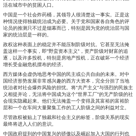
活在城市中的贫困人口。
中国是一个社会炸药桶，其领导人很清楚这一事实。正是这
种情况使得独裁统治成为必要。关于党和国家各自角色的评
论员的推测只不过是烟幕而已，特别是因为党的统治层与国
家的统治层是一样的。
政权这种表面上的稳定并不能压制阶级对抗。它甚至无法掩
盖这样一个事实，即"野蛮资本主义"，资产阶级对财富的追
逐，以及许多投机，特别是房地产投机，正在破坏一个经济
增长受金融危机摆布的经济。
西方媒体会虚伪地思考中国的民主或公共自由的未来。对中
国经济形势发展非常感兴趣的西方大资本，完全分担了当地
统治者对社会爆炸风险的担忧。将"共产主义"与强烈的民族主
义相提并论，无法将中国成为这个"世界工厂"的无产阶级的社
会现实隐藏起来。他们无法掩盖一个变得及其富裕的富裕阶
层和一个在车间大量聚集工作的工人阶级之间的利益对立。
尽管政权被贴上了独裁和社会主义的标签，阶级关系的现实
最终将进入人们的意识。
中国政府提到的中国复兴的骄傲以及崛起加入大国的行列也