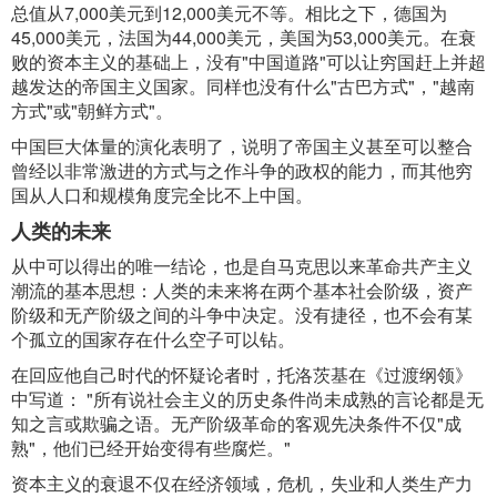
总值从7,000美元到12,000美元不等。相比之下，德国为
45,000美元，法国为44,000美元，美国为53,000美元。在衰
败的资本主义的基础上，没有"中国道路"可以让穷国赶上并超
越发达的帝国主义国家。同样也没有什么"古巴方式"，"越南
方式"或"朝鲜方式"。
中国巨大体量的演化表明了，说明了帝国主义甚至可以整合
曾经以非常激进的方式与之作斗争的政权的能力，而其他穷
国从人口和规模角度完全比不上中国。
人类的未来
从中可以得出的唯一结论，也是自马克思以来革命共产主义
潮流的基本思想：人类的未来将在两个基本社会阶级，资产
阶级和无产阶级之间的斗争中决定。没有捷径，也不会有某
个孤立的国家存在什么空子可以钻。
在回应他自己时代的怀疑论者时，托洛茨基在《过渡纲领》
中写道： "所有说社会主义的历史条件尚未成熟的言论都是无
知之言或欺骗之语。无产阶级革命的客观先决条件不仅"成
熟"，他们已经开始变得有些腐烂。"
资本主义的衰退不仅在经济领域，危机，失业和人类生产力