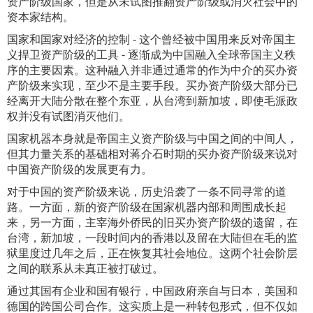
资产阶级国家，但是从未试图推翻资产阶级或消灭社会中的
资本家结构。
国家和国家对经济的控制 - 这个曾经被中国用来反对帝国主
义捍卫资产阶级的工具 - 逐渐成为中国融入全球帝国主义秩
序的主要因素。这种融入并非通过通常的作为中介的买办资
产阶级来实现，至少不是主要手段。买办资产阶级大部分已
经离开大陆分散在整个东亚，从台湾到新加坡，即使毛派政
权并没有试图消灭他们。
国家机器本身就是帝国主义资产阶级与中国之间的中间人，
但其力量关系的基础相对蒋介石时期的买办资产阶级来说对
中国资产阶级的发展更有力。
对于中国的资产阶级来说，历史沿袭了一条不同寻常的道
路。一方面，新的资产阶级在国家机器内部和周围成长起
来，另一方面，主宰海外侨民的旧买办资产阶级的遗留，在
台湾，新加坡，一段时间内的香港以及留在大陆但在毛的监
狱里度过几年之后，正在恢复其社会地位。这两个社会阶层
之间的联系从未真正被打破过。
通过其国有企业和国有银行，中国政府亲自与日本，美国和
德国的跨国公司合作。这实质上是一种转包形式，但不仅如