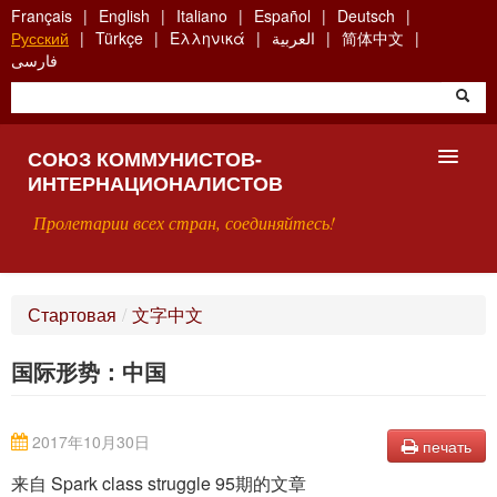
Skip
Français
English
Italiano
Español
Deutsch
to
Русский
Türkçe
Ελληνικά
العربية
简体中文
main
فارسی
content
СОЮЗ КОММУНИСТОВ-
ИНТЕРНАЦИОНАЛИСТОВ
Пролетарии всех стран, соединяйтесь!
ГЛАВНАЯ
Стартовая
/
文字中文
ЧТО ТАКОЕ СКИ?
国际形势：中国
ПОИСК
КОНТАКТЫ
2017年10月30日
печать
来自 Spark class struggle 95期的文章