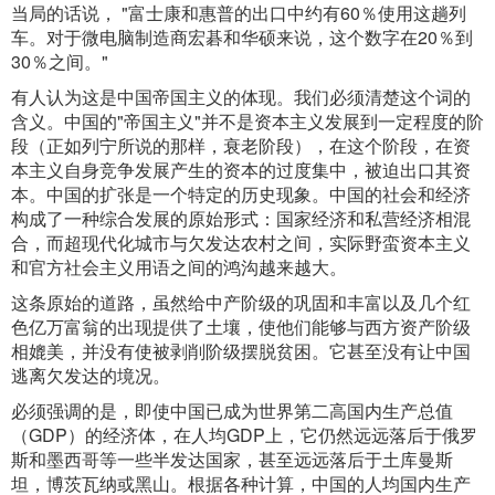
当局的话说， "富士康和惠普的出口中约有60％使用这趟列
车。对于微电脑制造商宏碁和华硕来说，这个数字在20％到
30％之间。"
有人认为这是中国帝国主义的体现。我们必须清楚这个词的
含义。中国的"帝国主义"并不是资本主义发展到一定程度的阶
段（正如列宁所说的那样，衰老阶段），在这个阶段，在资
本主义自身竞争发展产生的资本的过度集中，被迫出口其资
本。中国的扩张是一个特定的历史现象。中国的社会和经济
构成了一种综合发展的原始形式：国家经济和私营经济相混
合，而超现代化城市与欠发达农村之间，实际野蛮资本主义
和官方社会主义用语之间的鸿沟越来越大。
这条原始的道路，虽然给中产阶级的巩固和丰富以及几个红
色亿万富翁的出现提供了土壤，使他们能够与西方资产阶级
相媲美，并没有使被剥削阶级摆脱贫困。它甚至没有让中国
逃离欠发达的境况。
必须强调的是，即使中国已成为世界第二高国内生产总值
（GDP）的经济体，在人均GDP上，它仍然远远落后于俄罗
斯和墨西哥等一些半发达国家，甚至远远落后于土库曼斯
坦，博茨瓦纳或黑山。根据各种计算，中国的人均国内生产