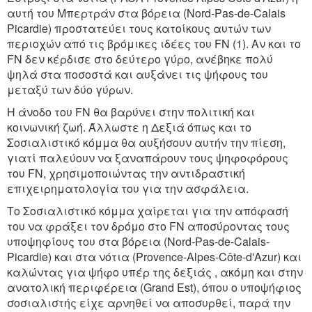
αυτή του Μπερτράν στα βόρεια (Nord-Pas-de-Calais
Picardie) προστατεύει τους κατοίκους αυτών των
περιοχών από τις βρόμικες ιδέες του FN (1). Αν και το
FN δεν κέρδισε στο δεύτερο γύρο, ανέβηκε πολύ
ψηλά στα ποσοστά και αυξάνει τις ψήφους του
μεταξύ των δύο γύρων.
Η άνοδο του FN θα βαρύνει στην πολιτική και
κοινωνική ζωή. Άλλωστε η Δεξιά όπως και το
Σοσιαλιστικό κόμμα θα αυξήσουν αυτήν την πίεση,
γιατί παλεύουν να ξαναπάρουν τους ψηφοφόρους
του FN, χρησιμοποιώντας την αντιδραστική
επιχειρηματολογία του για την ασφάλεια.
Το Σοσιαλιστικό κόμμα χαίρεται για την απόφασή
του να φράξει τον δρόμο στο FN αποσύροντας τους
υποψηφίους του στα βόρεια (Nord-Pas-de-Calais-
Picardie) και στα νότια (Provence-Alpes-Côte-d'Azur) και
καλώντας για ψήφο υπέρ της δεξιάς , ακόμη και στην
ανατολική περιφέρεια (Grand Est), όπου ο υποψήφιος
σοσιαλιστής είχε αρνηθεί να αποσυρθεί, παρά την