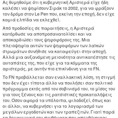
Ας θυμηθούμε ότι η κυβερνητική Αριστερά είχε ήδη
καλέσει να ψηφίσουν Σιράκ το 2002, για να φράξουν
τον δρόμο στον Le Pen που, εκείνη την εποχή, δεν είχε
καμιά ελπίδα να εκλεχθεί.
Από προδοσίες σε παραιτήσεις, η Αριστερά
κατόρθωσε να αποπροσανατολίσει και να
αποκαρδιώσει τους ψηφοφόρους της. Μια
πλειοψηφία αυτών των ψηφοφόρων των λαϊκών
στρωμάτων συνήθισε να καταφεύγει στην αποχή.
Αλλά μια αυξανόμενη μειονότητα αντικατέστησε τις
αυταπάτες της, που είχε για τα κόμματα της
αριστεράς, με αυτήν πιο επικίνδυνη για το FN.
Το FN προβάλλεται σαν εναλλακτική λύση, τη στιγμή
που δεν έχει τίποτα άλλο να πουλήσει σαν πολιτικό
πρόγραμμα εκτός από τον σοβινισμό του, το μίσος του
για τους ξένους και τις ρατσιστικές προκαταλήψεις
του. Όσον αφορά τα υπόλοιπα, φιλοδοξεί, όπως και
οι άλλοι, να κυβερνήσει για το λογαριασμό των
μεγάλων εργοδοτών και των τραπεζιτών. Γιατί παρά
τα δημαγωγικά του συνθήματα που απευθύνονται