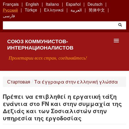
Skip
Français
English
Italiano
Español
Deutsch
to
Русский
Türkçe
Ελληνικά
العربية
简体中文
main
فارسی
content
СОЮЗ КОММУНИСТОВ-
ИНТЕРНАЦИОНАЛИСТОВ
Пролетарии всех стран, соединяйтесь!
ГЛАВНАЯ
Стартовая
/
Τα έγγραφα στην ελληνική γλώσσα
ЧТО ТАКОЕ СКИ?
Πρέπει να επιβληθεί η εργατική τάξη
ПОИСК
ενάντια στο FN και στην συμμαχία της
Δεξιάς και των Σοσιαλιστών στην
КОНТАКТЫ
υπηρεσία της εργοδοσίας