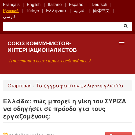
Skip
Français
English
Italiano
Español
Deutsch
to
Русский
Türkçe
Ελληνικά
العربية
简体中文
main
فارسی
content
СОЮЗ КОММУНИСТОВ-
ИНТЕРНАЦИОНАЛИСТОВ
Пролетарии всех стран, соединяйтесь!
ГЛАВНАЯ
Стартовая
/
Τα έγγραφα στην ελληνική γλώσσα
ЧТО ТАКОЕ СКИ?
Ελλάδα: πώς μπορεί η νίκη του ΣΥΡΙΖΑ
ПОИСК
να οδηγήσει σε πρόοδο για τους
εργαζομένους;
КОНТАКТЫ