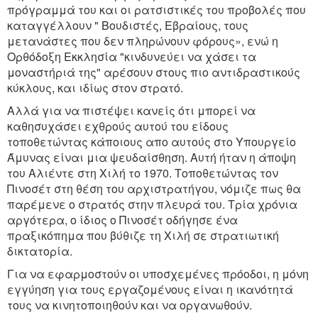
πρόγραμμά του και οι ρατσιστικές του προβολές που
καταγγέλλουν " Βουδιστές, Εβραίους, τους
μετανάστες που δεν πληρώνουν φόρους», ενώ η
Ορθόδοξη Εκκλησία "κινδυνεύει να χάσει τα
μοναστήριά της" αρέσουν στους πιο αντιδραστικούς
κύκλους, και ιδίως στον στρατό.
Αλλά για να πιστέψει κανείς ότι μπορεί να
καθησυχάσει εχθρούς αυτού του είδους
τοποθετώντας κάποιους απο αυτούς στο Υπουργείο
Άμυνας είναι μια ψευδαίσθηση. Αυτή ήταν η άποψη
του Αλιέντε στη Χιλή το 1970. Τοποθετώντας τον
Πινοσέτ στη θέση του αρχιστρατήγου, νόμιζε πως θα
παρέμενε ο στρατός στην πλευρά του. Τρία χρόνια
αργότερα, ο ίδιος ο Πινοσέτ οδήγησε ένα
πραξικόπημα που βύθιζε τη Χιλή σε στρατιωτική
δικτατορία.
Για να εφαρμοστούν οι υποσχεμένες πρόοδοι, η μόνη
εγγύηση για τους εργαζομένους είναι η ικανότητά
τους να κινητοποιηθούν και να οργανωθούν.