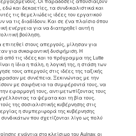
ς εργαζόμενους. Οι παραδόσεις απουσιάζουν
 εδώ και δεκαετίες, τα συνδικαλιστικά και
τές τις θεμελιώδεις ιδέες του εργατικού
ουν να τις διαδίδουν. Και σε ένα πλαίσιο όπου
ική ενέργεια για να διατηρηθεί αυτή η
πολιτική βούληση.
α επιτεθεί στους απεργούς, μίλησαν για
, ήταν για συκοφαντική δυσφήμιση. Η
 από τις ιδέες και το πρόγραμμα της Lutte
ναι η ίδια η πάλη, η λογική της, η στάση των
σε τους απεργούς στις ιδέες της ταξικής
ξέφρασαν με συνέπεια. Ξεκινώντας με την
ίσουν με σαφήνεια τα συμφέροντά τους, να
 την εφαρμογή τους, αντιμετωπίζοντας τους
αγγέλλοντας τα ψέματα και τη βία τους.
τούς της σοσιαλιστικής κυβέρνησης στις
περγίας η συμπεριφορά της κυβέρνησης
 συνδικάτων που σχετίζονται λίγο ως πολύ
ίησης ενάντια στο κλείσιμο του Aulnay, οι