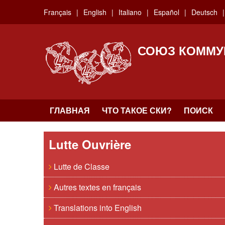
Skip
Français
English
Italiano
Español
Deutsch
to
main
content
СОЮЗ КОММУ
ГЛАВНАЯ
ЧТО ТАКОЕ СКИ?
ПОИСК
Lutte Ouvrière
Lutte de Classe
Autres textes en français
Translations into English