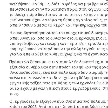
παλέψουν - και όμως, διότι ο φόβος να μην βρουν 
περισσότερο στην παραίτηση παρά στον αγώνα. Όσ
το συσχετισμό δυνάμεων με το αφεντικό που ετοιμ
εκείνοι που έχουν ακόμα τη θέση εργασίας τους, ε
απειλήσουν άμεσα τα κέρδη και την κυριαρχία του 
Η συνειδητοποίηση αυτού του συσχετισμού δυνάμεω
απευθύνονται όσο το δυνατόν στους εργαζόμενους 
υπεργολάβους, και ακόμη και πέρα, σε περισσότερ
ενημερώσουν, να κερδίσουν την αλληλεγγύη τους κα
για να επεκταθεί το κίνημα, χωρίς να το έχουν κα
Πρέπει να ξέρουμε, ο τι για πολλές δεκαετίες, οι 
εξουσία συνέβαλαν στην πτώση του ηθικού της εργα
συνομοσπονδίες, εδώ και πολύ καιρό δεν αμφισβητ
πάνω στη κοινωνία και δεν έχουν τη θέληση να π
εργατικής τάξης στις επιθέσεις των εργοδοτών, ού
αυτά έχουν μεγάλη πίεση στους εργαζόμενους, στη
τους.
Οι εργοδότες διεξάγουν ένα συστηματικό πόλεμο, π
κρίση του 2008. Από τη μια πλευρά, οι απολύσεις 