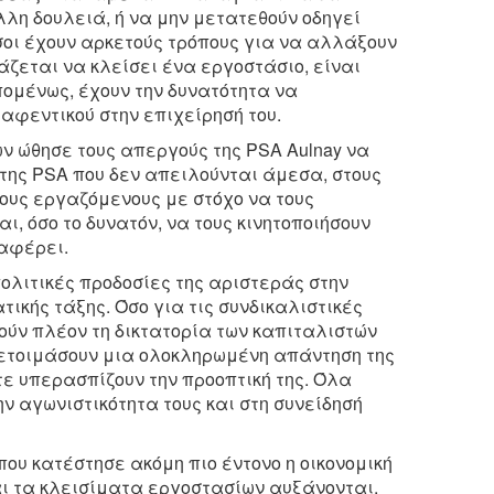
άλλη δουλειά, ή να μην μετατεθούν οδηγεί
οι έχουν αρκετούς τρόπους για να αλλάξουν
άζεται να κλείσει ένα εργοστάσιο, είναι
πομένως, έχουν την δυνατότητα να
αφεντικού στην επιχείρησή του.
ν ώθησε τους απεργούς της PSA Aulnay να
της PSA που δεν απειλούνται άμεσα, στους
ους εργαζόμενους με στόχο να τους
ι, όσο το δυνατόν, να τους κινητοποιήσουν
ταφέρει.
πολιτικές προδοσίες της αριστεράς στην
τικής τάξης. Όσο για τις συνδικαλιστικές
ούν πλέον τη δικτατορία των καπιταλιστών
ροετοιμάσουν μια ολοκληρωμένη απάντηση της
τε υπερασπίζουν την προοπτική της. Όλα
ν αγωνιστικότητα τους και στη συνείδησή
ου κατέστησε ακόμη πιο έντονο η οικονομική
και τα κλεισίματα εργοστασίων αυξάνονται.