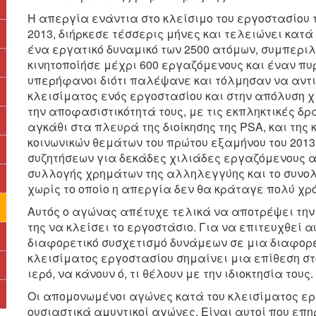
Η απεργία ενάντια στο κλείσιμο του εργοστασίου τ
2013, διήρκεσε τέσσερις μήνες και τελειώνει κατά 
ένα εργατικό δυναμικό των 2500 ατόμων, συμπερ
κινητοποίήσε μέχρι 600 εργαζόμενους και έναν πυ
υπερήφανοι διότι παλέψανε και τόλμησαν να αντ
κλεισίματος ενός εργοστασίου και στην απόλυση 
την αποφασιστικότητά τους, με τις εκπληκτικές δρ
αγκάθι στα πλευρά της διοίκησης της PSA, και της
κοινωνικών θεμάτων του πρώτου εξαμήνου του 2013
συζητήσεων για δεκάδες χιλιάδες εργαζόμενους αγ
συλλογής χρημάτων της αλληλεγγύης και το συνολ
χωρίς το οποίο η απεργία δεν θα κράταγε πολύ χρό
Αυτός ο αγώνας απέτυχε τελικά να αποτρέψει την
της να κλείσει το εργοστάσιο. Για να επιτευχθεί 
διαφορετικό συσχετισμό δυνάμεων σε μια διαφορε
κλεισίματος εργοστασίου σημαίνει μια επίθεση στ
ιερό, να κάνουν ό, τι θέλουν με την ιδιοκτησία τους.
Οι απομονωμένοι αγώνες κατά του κλεισίματος ερ
ουσιαστικά αμυντικοί αγώνες. Είναι αυτοί που ε