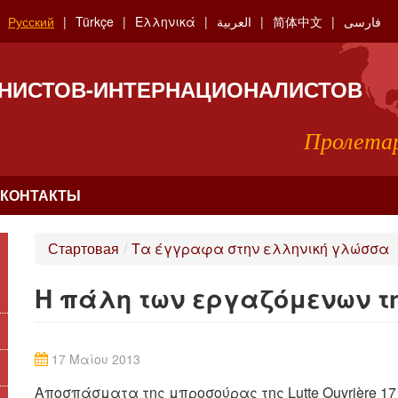
Русский
Türkçe
Ελληνικά
العربية
简体中文
فارسی
НИСТОВ-ИНТЕРНАЦИОНАЛИСТОВ
Пролетар
КОНТАКТЫ
Стартовая
/
Τα έγγραφα στην ελληνική γλώσσα
Η πάλη των εργαζόμενων τη
17 Μαίου 2013
Αποσπάσματα της μπροσούρας της Lutte Ouvrière 17