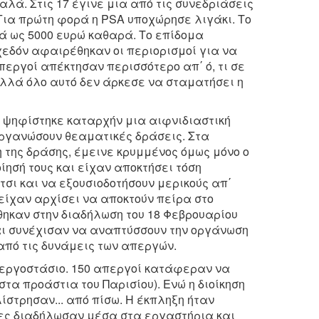
αλά. Στις 17 έγινε μια από τις συνεδριάσεις
Για πρώτη φορά η PSA υποχώρησε λιγάκι. Το
ά ως 5000 ευρώ καθαρά. Το επίδομα
χεδόν αφαιρέθηκαν οι περιορισμοί για να
περγοί απέκτησαν περισσότερο απ΄ ό, τι σε
λλά όλο αυτό δεν άρκεσε να σταματήσει η
η ψηφίστηκε καταρχήν μια αιφνιδιαστική
οργανώσουν θεαματικές δράσεις. Στα
 της δράσης, έμεινε κρυμμένος όμως μόνο ο
ίησή τους και είχαν αποκτήσει τόση
σι και να εξουσιοδοτήσουν μερικούς απ΄
 είχαν αρχίσει να αποκτούν πείρα στο
ηκαν στην διαδήλωση του 18 Φεβρουαρίου
αι συνέχισαν να αναπτύσσουν την οργάνωση
 από τις δυνάμεις των απεργών.
 εργοστάσιο. 150 απεργοί κατάφεραν να
στα προάστια του Παρισίου). Ενώ η διοίκηση
ίστρησαν... από πίσω. Η έκπληξη ήταν
ενες διαδήλωσαν μέσα στα εργαστήρια και