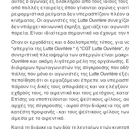
αυτός ο αγώνας εξ ολοκλήρου από τους ίδιους του
από πολλές εταιρείες όπου γίνονται αγώνες γιατί,
ρεφορμιστικά ρεύματα δεν υπερασπίζουν πλέον αυ
κινήματος. Οι αγωνιστές της Lutte Ouvrière συνεχίζ
δεν υπάρχει κοινωνική έκρηξη, χρειάζεται αγωνιστ
πορεία. Είναι ιδιαίτερα σημαντικό να έχουμε την 
Όταν οι εργοδότες και ο δουλοπρεπής τύπος, για ν
"απεργία της Lutte Ouvrière " ή "CGT Lutte Ouvrière"
συντριπτική πλειοψηφία των απεργών είναι μακριά
Ouvrière και ακόμη λιγότερο μέλη της οργάνωσης. Εί
διάφορων πρωταγωνιστών της σύγκρουσης που οδήγη
πάλης που μόνο οι αγωνιστές της Lutte Ouvrière ε
πεποίθηση ότι οι εργαζόμενοι έπρεπε να υπερασπ
πάρουν τις δικές τους αποφάσεις και να ελέγξουν
εχθρούς τους, το αφεντικό και τους μετόχους, κατ
Επίσης να υποπτεύονται τους ψεύτικους φίλους, αυ
αρχές της σύγκρουσης - αφού στην διάρκεια της α
κατέστη προφανής - και τους ψεύτικους φίλους των
άμεσα με το αφεντικό.
Κατά τη διάρκεια των δύο τελευταίων ετών κινητοπο