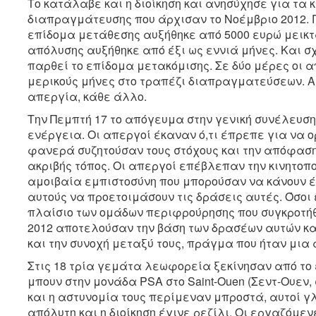
Το κατάλαβε και η διοίκηση και ανησύχησε για τα κ
διαπραγμάτευσης που άρχισαν το Νοέμβριο 2012. 
επίδομα μετάθεσης αυξήθηκε από 5000 ευρώ μεικτ
απόλυσης αυξήθηκε από έξι ως εννιά μήνες. Και σ
παρθεί το επίδομα μετακόμισης. Σε δύο μέρες οι α
μερικoύς μήνες στο τραπέζι διαπραγματεύσεων. Α
απεργία, κάθε άλλο.
Την Πεμπτή 17 το απόγευμα στην γενική συνέλευσ
ενέργεια. Οι απεργοί έκαναν ό,τι έπρεπε για να 
φανερά συζητούσαν τους στόχους και την απόφαση
ακριβής τόπος. Οι απεργοί επέβλεπαν την κινητοπο
αμοιβαία εμπιστοσύνη που μπορούσαν να κάνουν έτ
αυτούς να προετοιμάσουν τις δράσεις αυτές. Όσοι
πλαίσιο των ομάδων περιφρούρησης που συγκροτήθ
2012 αποτελούσαν την βάση των δρασέων αυτών κ
και την συνοχή μεταξύ τους, πράγμα που ήταν μια
Στις 18 τρία γεμάτα λεωφορεία ξεκίνησαν από το
μπουν στην μονάδα PSA στο Saint-Ouen (Σεντ-Ουεν, 
και η αστυνομία τους περίμεναν μπροστά, αυτοί γλ
απόλυτη και η διοίκηση έγινε ρεζίλι. Οι εργαζόμ