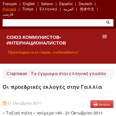
Skip
Français
English
Italiano
Español
Deutsch
to
Русский
Türkçe
Ελληνικά
العربية
简体中文
main
فارسی
content
СОЮЗ КОММУНИСТОВ-
ИНТЕРНАЦИОНАЛИСТОВ
Пролетарии всех стран, соединяйтесь!
ГЛАВНАЯ
Стартовая
/
Τα έγγραφα στην ελληνική γλώσσα
ЧТО ТАКОЕ СКИ?
Οι προεδρικές εκλογές στην Γαλλία
ПОИСК
КОНТАКТЫ
21 Οκτωβρίου 2011
печать
« Ταξική πάλη » νούμερο 140 - 21 Οκτωβρίου 2011