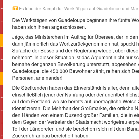
Es lebe der Kampf der Werktätigen auf Guadeloupe und Mart
Die Werktätigen von Guadeloupe beginnen ihre fünfte Wo
haben sich ihnen angeschlossen.
Jégo, das Ministerchen im Auftrag für Übersee, der in 
dann jämmerlich das Wort zurückgenommen hat, spuckt he
Sprache der Bosse und der Regierung wieder, über diese 
nehmen". In dieser Situation ist das Argument nicht nur sch
beinahe der ganzen Bevölkerung unterstützt, abgesehen vo
Guadeloupe, die 450.000 Bewohner zählt, reihen sich De
Personen, aneinander!
Die Streikenden haben das Einverständnis aller, denn all
einschließlich jener der Nahrung oder der unentbehrlichs
auf dem Festland, wo sie bereits auf unerträgliche Weise
identifizieren. Die Mehrheit der Großmärkte, die örtliche N
den Händen von einem Duzend großer Familien, die in ein
dem Segen der Vertreter der Staatsmacht wortgetreu erpr
Teil der Ländereien und sie bereichern sich mit dem Ban
Zuckerrohranbau bereichert haben.