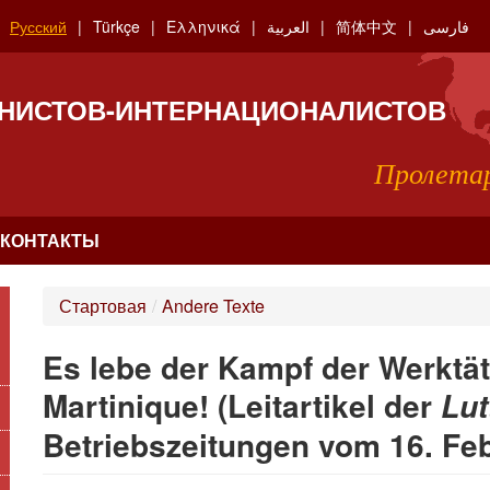
Русский
Türkçe
Ελληνικά
العربية
简体中文
فارسی
НИСТОВ-ИНТЕРНАЦИОНАЛИСТОВ
Пролетар
КОНТАКТЫ
Стартовая
/
Andere Texte
Es lebe der Kampf der Werktä
Martinique! (Leitartikel der
Lut
Betriebszeitungen vom 16. Fe