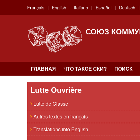
Skip
Français
English
Italiano
Español
Deutsch
to
main
content
СОЮЗ КОММУ
ГЛАВНАЯ
ЧТО ТАКОЕ СКИ?
ПОИСК
Lutte Ouvrière
Lutte de Classe
Autres textes en français
Translations into English