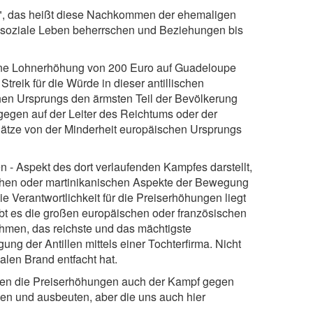
s", das heißt diese Nachkommen der ehemaligen
s soziale Leben beherrschen und Beziehungen bis
eine Lohnerhöhung von 200 Euro auf Guadeloupe
 Streik für die Würde in dieser antillischen
hen Ursprungs den ärmsten Teil der Bevölkerung
agegen auf der Leiter des Reichtums oder der
Plätze von der Minderheit europäischen Ursprungs
n - Aspekt des dort verlaufenden Kampfes darstellt,
ischen oder martinikanischen Aspekte der Bewegung
e Verantwortlichkeit für die Preiserhöhungen liegt
ibt es die großen europäischen oder französischen
ehmen, das reichste und das mächtigste
gung der Antillen mittels einer Tochterfirma. Nicht
ialen Brand entfacht hat.
egen die Preiserhöhungen auch der Kampf gegen
en und ausbeuten, aber die uns auch hier