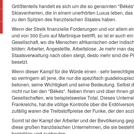
Größtenteils handelt es sich um die so genannten "Béké
Sklavenherren, die in einem unerhörten Luxus leben, da
zu den Spitzen des französischen Staates haben.
Wenn der Streik finanzielle Forderungen und vor allem 
und von 300 Euro auf Martinique betrifft, so ist er auch ein
Gesellschaft, wo die Menschen afrikanischen oder indisc
bilden: Arbeiter, Angestellte, Arbeitslose. Je mehr man d
Staatsverwaltung nach oben steigt, desto mehr sind die 
besetzt.
Wenn dieser Kampf für die Würde einen - sehr berechtigte
so verringern all jene, die nur die spezifisch guadeloup
betonen, seine Wichtigkeit und seine Bedeutung. Selbst di
nicht nur bei den "Békés". Neben ihnen und über ihnen g
Gesellschaften, wie beispielsweise Total. Dieses Untern
Frankreichs, hat die völlige Kontrolle über die Erdölversor
zufällig waren die Treibstoffpreise der Funke, der den soz
Somit ist der Kampf der Arbeiter und der Bevölkerung g
diese großen französischen Unternehmen, die sie bestehl
bestehlen und ausbeuten.