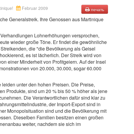
inique!
Februar 2009
печать
che Generalstreik. Ihre Genossen aus Martinique
den Verhandlungen Lohnerhöhungen versprochen,
ute wieder große Töne. Er findet die gewöhnliche
Streikenden, die "die Bevölkerung als Geisel
ockierend, es ist lächerlich. Der Streik wird von
n einer Minderheit von Profitgeiern. Auf der Insel
monstrationen von 20.000, 30.000, sogar 60.000
e leiden unter den hohen Preisen. Die Preise,
ten Produkte, sind um 20 % bis 50 % höher als jene
 zunehmen. Die Verantwortlichen dafür sind klar zu
ahrungsmittelindustrie, der Import-Export sind in
er Monopolsituation sind und die Bevölkerung mit
essen. Dieselben Familien besitzen einen großen
anenanbau weiter, nachdem sie sich im